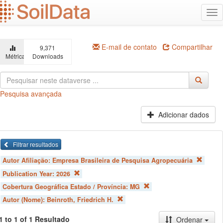
Ir
Alt
para
na
o
conteúdo
principal
E-mail de contato
Compartilhar
9,371
Métricas
Downloads
Pesquisa avançada
Adicionar dados
Filtrar resultados
Autor Afiliação:
Empresa Brasileira de Pesquisa Agropecuária
Publication Year:
2026
Cobertura Geográfica Estado / Província:
MG
Autor (Nome):
Beinroth, Friedrich H.
1 to 1 of 1 Resultado
Ordenar