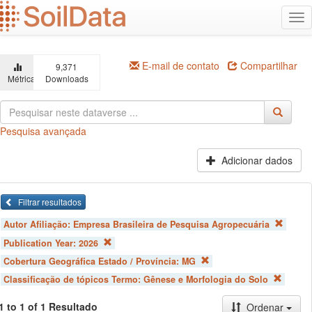
Ir
Alt
para
na
o
conteúdo
principal
E-mail de contato
Compartilhar
9,371
Métricas
Downloads
Pesquisa avançada
Adicionar dados
Filtrar resultados
Autor Afiliação:
Empresa Brasileira de Pesquisa Agropecuária
Publication Year:
2026
Cobertura Geográfica Estado / Província:
MG
Classificação de tópicos Termo:
Gênese e Morfologia do Solo
1 to 1 of 1 Resultado
Ordenar