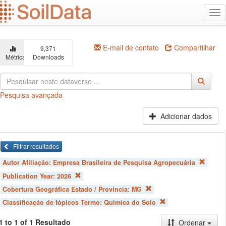
Ir
Alt
para
na
o
conteúdo
principal
E-mail de contato
Compartilhar
9,371
Métricas
Downloads
Pesquisa avançada
Adicionar dados
Filtrar resultados
Autor Afiliação:
Empresa Brasileira de Pesquisa Agropecuária
Publication Year:
2026
Cobertura Geográfica Estado / Província:
MG
Classificação de tópicos Termo:
Química do Solo
1 to 1 of 1 Resultado
Ordenar