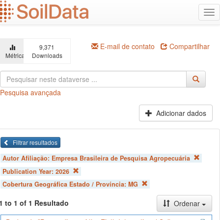
Ir
Alt
para
na
o
conteúdo
principal
E-mail de contato
Compartilhar
9,371
Métricas
Downloads
Pesquisa avançada
Adicionar dados
Filtrar resultados
Autor Afiliação:
Empresa Brasileira de Pesquisa Agropecuária
Publication Year:
2026
Cobertura Geográfica Estado / Província:
MG
1 to 1 of 1 Resultado
Ordenar