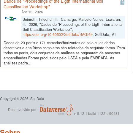
Dados de "Proceedings of the Eigth International Soil
Classification Workshop"
Apr 13, 2026
Beinroth, Friedrich H.; Camargo, Marcelo Nunes; Eswaran,
H., 2026, "Dados de "Proceedings of the Eigth International
Soil Classification Workshop"",
https://doi.org/10.60502/SoilData/BAGI6F
, SoilData, V1
Dados de 23 perfis e 171 camadas/horizontes de solo cujos dados
descritivos e analíticos completos são relatados da seguinte forma. Para
todos os perfis, dois conjuntos de análises se originaram de amostras
emparelhadas Foram produzidos pelo USDA e pela EMBRAPA. As
análises padrã...
Copyright © 2026, SoilData
Desenvolvido por
v. 5.12.1 build 1122-cf90431
Sobre