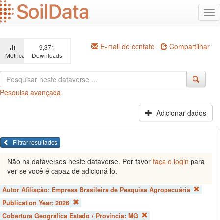
Ir
Alt
para
na
o
conteúdo
principal
E-mail de contato
Compartilhar
9,371
Métricas
Downloads
Pesquisa avançada
Adicionar dados
Filtrar resultados
Não há dataverses neste dataverse. Por favor
faça o login
para
ver se você é capaz de adicioná-lo.
Autor Afiliação:
Empresa Brasileira de Pesquisa Agropecuária
Publication Year:
2026
Cobertura Geográfica Estado / Província:
MG