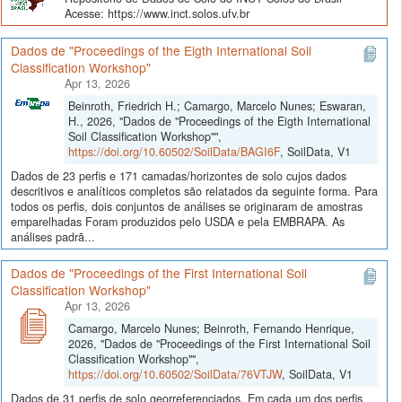
Acesse: https://www.inct.solos.ufv.br
Dados de "Proceedings of the Eigth International Soil
Classification Workshop"
Apr 13, 2026
Beinroth, Friedrich H.; Camargo, Marcelo Nunes; Eswaran,
H., 2026, "Dados de "Proceedings of the Eigth International
Soil Classification Workshop"",
https://doi.org/10.60502/SoilData/BAGI6F
, SoilData, V1
Dados de 23 perfis e 171 camadas/horizontes de solo cujos dados
descritivos e analíticos completos são relatados da seguinte forma. Para
todos os perfis, dois conjuntos de análises se originaram de amostras
emparelhadas Foram produzidos pelo USDA e pela EMBRAPA. As
análises padrã...
Dados de "Proceedings of the First International Soil
Classification Workshop"
Apr 13, 2026
Camargo, Marcelo Nunes; Beinroth, Fernando Henrique,
2026, "Dados de "Proceedings of the First International Soil
Classification Workshop"",
https://doi.org/10.60502/SoilData/76VTJW
, SoilData, V1
Dados de 31 perfis de solo georreferenciados. Em cada um dos perfis