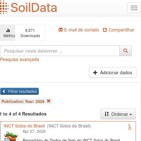
Ir
Alt
para
na
o
conteúdo
principal
E-mail de contato
Compartilhar
9,371
Métricas
Downloads
Pesquisa avançada
Adicionar dados
Filtrar resultados
Publication Year:
2026
1 to 4 of 4 Resultados
Ordenar
INCT Solos do Brasil
(INCT Solos do Brasil)
Apr 27, 2026
Repositório de Dados de Solo do INCT Solos do Brasil