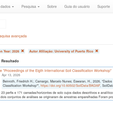
r dados
Pesquisa
Sobre
Guia do usuário
Suporte
squisa avançada
on Year:
2026
Autor Afiliação:
University of Puerto Rico
 1 Resultado
 "Proceedings of the Eigth International Soil Classification Workshop"
Apr 13, 2026
Beinroth, Friedrich H.; Camargo, Marcelo Nunes; Eswaran, H., 2026, "Dados d
Classification Workshop"",
https://doi.org/10.60502/SoilData/BAGI6F
, SoilDat
23 perfis e 171 camadas/horizontes de solo cujos dados descritivos e analític
s, dois conjuntos de análises se originaram de amostras emparelhadas Foram p