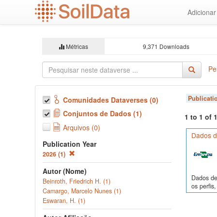
Ir
Adiciona
para
o
conteúdo
principal
Métricas
9,371 Downloads
Pe
Publicati
Comunidades Dataverses (0)
Conjuntos de Dados (1)
1 to 1 of
Arquivos (0)
Dados de
Publication Year
2026 (1)
Autor (Nome)
Dados de 
Beinroth, Friedrich H. (1)
os perfi
Camargo, Marcelo Nunes (1)
Eswaran, H. (1)