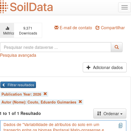
Ir
Alt
para
na
o
conteúdo
principal
E-mail de contato
Compartilhar
9,371
Métricas
Downloads
Pesquisa avançada
Adicionar dados
Filtrar resultados
Publication Year:
2026
Autor (Nome):
Couto, Eduardo Guimarães
1 to 1 of 1 Resultado
Ordenar
Dados de "Variabilidade de atributos do solo em um
transecto entre os biomas Pantanal Mato-grossense e