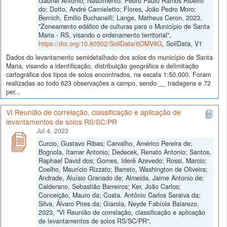
Gabriel Antônio; Nascimento, Pedro Paulo Ramos Ribeiro
do; Dotto, André Carnieletto; Flores, João Pedro Moro;
Bernich, Emilio Buchanelli; Lange, Matheus Ceron, 2023,
"Zoneamento edáfico de culturas para o Município de Santa
Maria - RS, visando o ordenamento territorial",
https://doi.org/10.60502/SoilData/6OMV8G
, SoilData, V1
Dados do levantamento semidetalhado dos solos do município de Santa
Maria, visando a identificação, distribuição geográfica e delimitação
cartográfica dos tipos de solos encontrados, na escala 1:50.000. Foram
realizadas ao todo 623 observações a campo, sendo __ tradagens e 72
per...
VI Reunião de correlação, classificação e aplicação de
levantamentos de solos RS/SC/PR
Jul 4, 2023
Curcio, Gustavo Ribas; Carvalho, Américo Pereira de;
Bognola, Itamar Antonio; Dedecek, Renato Antonio; Santos,
Raphael David dos; Gomes, Iderê Azevedo; Rossi, Marcio;
Coelho, Maurício Rizzato; Barreto, Washington de Oliveira;
Andrade, Aluísio Granado de; Almeida, Jaime Antonio de;
Calderano, Sebastião Barreiros; Ker, João Carlos;
Conceição, Mauro da; Costa, Antônio Carlos Saraiva da;
Silva, Álvaro Pires da; Giarola, Neyde Fabíola Balarezo,
2023, "VI Reunião de correlação, classificação e aplicação
de levantamentos de solos RS/SC/PR",