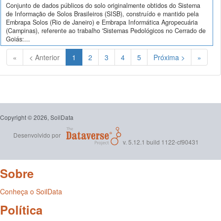
Conjunto de dados públicos do solo originalmente obtidos do Sistema
de Informação de Solos Brasileiros (SISB), construído e mantido pela
Embrapa Solos (Rio de Janeiro) e Embrapa Informática Agropecuária
(Campinas), referente ao trabalho 'Sistemas Pedológicos no Cerrado de
Goiás:...
(Atual)
«
< Anterior
1
2
3
4
5
Próxima >
»
Copyright © 2026, SoilData
Desenvolvido por
v. 5.12.1 build 1122-cf90431
Sobre
Conheça o SoilData
Política