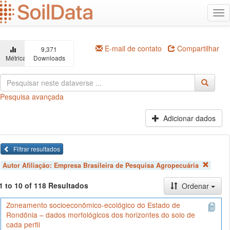
Ir
Alt
para
na
o
conteúdo
principal
E-mail de contato
Compartilhar
9,371
Métricas
Downloads
Pesquisa avançada
Adicionar dados
Filtrar resultados
Autor Afiliação:
Empresa Brasileira de Pesquisa Agropecuária
1 to 10 of 118 Resultados
Ordenar
Zoneamento socioeconômico-ecológico do Estado de
Rondônia – dados morfológicos dos horizontes do solo de
cada perfil