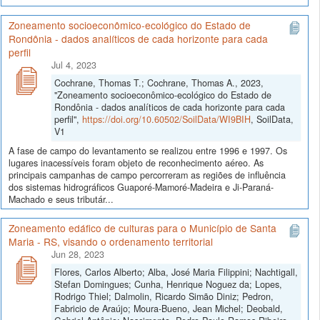
Zoneamento socioeconômico-ecológico do Estado de
Rondônia - dados analíticos de cada horizonte para cada
perfil
Jul 4, 2023
Cochrane, Thomas T.; Cochrane, Thomas A., 2023,
"Zoneamento socioeconômico-ecológico do Estado de
Rondônia - dados analíticos de cada horizonte para cada
perfil",
https://doi.org/10.60502/SoilData/WI9BIH
, SoilData,
V1
A fase de campo do levantamento se realizou entre 1996 e 1997. Os
lugares inacessíveis foram objeto de reconhecimento aéreo. As
principais campanhas de campo percorreram as regiões de influência
dos sistemas hidrográficos Guaporé-Mamoré-Madeira e Ji-Paraná-
Machado e seus tributár...
Zoneamento edáfico de culturas para o Município de Santa
Maria - RS, visando o ordenamento territorial
Jun 28, 2023
Flores, Carlos Alberto; Alba, José Maria Filippini; Nachtigall,
Stefan Domingues; Cunha, Henrique Noguez da; Lopes,
Rodrigo Thiel; Dalmolin, Ricardo Simão Diniz; Pedron,
Fabricio de Araújo; Moura-Bueno, Jean Michel; Deobald,