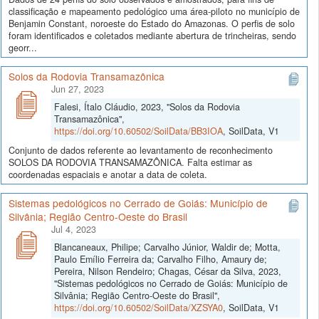
classificação e mapeamento pedológico uma área-piloto no município de
Benjamin Constant, noroeste do Estado do Amazonas. O perfis de solo
foram identificados e coletados mediante abertura de trincheiras, sendo
georr...
Solos da Rodovia Transamazônica
Jun 27, 2023
Falesi, Ítalo Cláudio, 2023, "Solos da Rodovia
Transamazônica",
https://doi.org/10.60502/SoilData/BB3IOA
, SoilData, V1
Conjunto de dados referente ao levantamento de reconhecimento
SOLOS DA RODOVIA TRANSAMAZÔNICA. Falta estimar as
coordenadas espaciais e anotar a data de coleta.
Sistemas pedológicos no Cerrado de Goiás: Município de
Silvânia; Região Centro-Oeste do Brasil
Jul 4, 2023
Blancaneaux, Philipe; Carvalho Júnior, Waldir de; Motta,
Paulo Emílio Ferreira da; Carvalho Filho, Amaury de;
Pereira, Nilson Rendeiro; Chagas, César da Silva, 2023,
"Sistemas pedológicos no Cerrado de Goiás: Município de
Silvânia; Região Centro-Oeste do Brasil",
https://doi.org/10.60502/SoilData/XZSYA0
, SoilData, V1