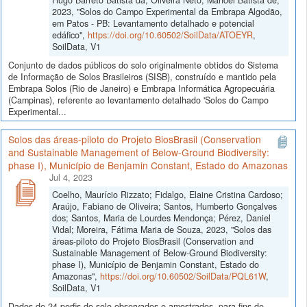
2023, "Solos do Campo Experimental da Embrapa Algodão,
em Patos - PB: Levantamento detalhado e potencial
edáfico",
https://doi.org/10.60502/SoilData/ATOEYR
,
SoilData, V1
Conjunto de dados públicos do solo originalmente obtidos do Sistema
de Informação de Solos Brasileiros (SISB), construído e mantido pela
Embrapa Solos (Rio de Janeiro) e Embrapa Informática Agropecuária
(Campinas), referente ao levantamento detalhado 'Solos do Campo
Experimental...
Solos das áreas-piloto do Projeto BiosBrasil (Conservation
and Sustainable Management of Below-Ground Biodiversity:
phase I), Município de Benjamin Constant, Estado do Amazonas
Jul 4, 2023
Coelho, Maurício Rizzato; Fidalgo, Elaine Cristina Cardoso;
Araújo, Fabiano de Oliveira; Santos, Humberto Gonçalves
dos; Santos, Maria de Lourdes Mendonça; Pérez, Daniel
Vidal; Moreira, Fátima Maria de Souza, 2023, "Solos das
áreas-piloto do Projeto BiosBrasil (Conservation and
Sustainable Management of Below-Ground Biodiversity:
phase I), Município de Benjamin Constant, Estado do
Amazonas",
https://doi.org/10.60502/SoilData/PQL61W
,
SoilData, V1
Dados de 24 perfis do solo observados e amostrados, para fins de