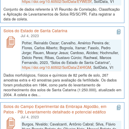
https://doi.org/10.60502/SoilData/EYWESY
, SoilData, V1
Conjunto de dados referente à VI Reunião de Correlação, Classificação
e Aplicação de Levantamentos de Solos RS/SC/PR. Falta registrar a
data de coleta.
Solos do Estado de Santa Catarina
Jul 4, 2023
Potter, Reinaldo Oscar; Carvalho, Américo Pereira de;
Flores, Carlos Alberto; Bognola, Itamar; Fasolo, Pedro
Jorge; Rauen, Moacyr Jesus; Cardoso, Alcides; Hochmuller,
Delcio Peres; Ribas, Gustavo Cúrcio; Rachwal, Marcos
Fernando, 2023, "Solos do Estado de Santa Catarina",
https://doi.org/10.60502/SoilData/Z4HIGM
, SoilData, V1
Dados morfológicos, físicos e químicos de 82 perfis de solo, 267
amostras extra e 43 amostras para avaliação da fertilidade. Os dados
foram produzidos em 1984, como parte do levantamento de
reconhecimento dos solos de Santa Catarina (1:250.000), atualizado em
2004. A coleta e des...
Solos do Campo Experimental da Embrapa Algodão, em
Patos - PB: Levantamento detalhado e potencial edáfico
Jul 4, 2023
Burgos, Nivaldo; Cavalcanti, Antônio Cabral; Silva, Flávio
Hugo Barreto Batista da; Oliveira Neto, Manoel Batista de,