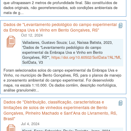
que ultrapassam 2 metros de profundidade final. São constituídos de
dados originais, não georreferenciados, sob condições ambientais de
mata de g...
Dados de "Levantamento pedológico do campo experimental
da Embrapa Uva e Vinho em Bento Gonçalves, RS"
Oct 12, 2024
Valladares, Gustavo Souza; Luz, Naíssa Batista, 2023,
"Dados de "Levantamento pedológico do campo
experimental da Embrapa Uva e Vinho em Bento
Gonçalves, RS"",
https://doi.org/10.60502/SoilData/7AL7MI
,
SoilData, V3
Foram selecionados solos do campo experimental da Embrapa Uva e
Vinho, no município de Bento Gonçalves, RS, para o planos de manejo
e zoneamento ambiental do campo experimental. Foi desenvolvido
mapa, na escala 1:10.000. Os dados contêm, descrição morfológica,
análise granulométr...
Dados de "Distribuição, classificação, características e
limitações de solos de vinhedos experimentais de Bento
Gonçalves, Pinheiro Machado e Sant'Ana do Livramento, RS,
Brasil"
Jul 4, 2024
Klamt, Egon; Schneider, Paulo; Tonietto, Jorge, 2024,