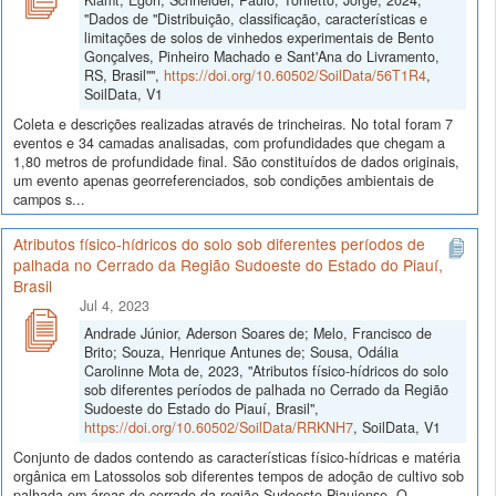
"Dados de "Distribuição, classificação, características e
limitações de solos de vinhedos experimentais de Bento
Gonçalves, Pinheiro Machado e Sant'Ana do Livramento,
RS, Brasil"",
https://doi.org/10.60502/SoilData/56T1R4
,
SoilData, V1
Coleta e descrições realizadas através de trincheiras. No total foram 7
eventos e 34 camadas analisadas, com profundidades que chegam a
1,80 metros de profundidade final. São constituídos de dados originais,
um evento apenas georreferenciados, sob condições ambientais de
campos s...
Atributos físico-hídricos do solo sob diferentes períodos de
palhada no Cerrado da Região Sudoeste do Estado do Piauí,
Brasil
Jul 4, 2023
Andrade Júnior, Aderson Soares de; Melo, Francisco de
Brito; Souza, Henrique Antunes de; Sousa, Odália
Carolinne Mota de, 2023, "Atributos físico-hídricos do solo
sob diferentes períodos de palhada no Cerrado da Região
Sudoeste do Estado do Piauí, Brasil",
https://doi.org/10.60502/SoilData/RRKNH7
, SoilData, V1
Conjunto de dados contendo as características físico-hídricas e matéria
orgânica em Latossolos sob diferentes tempos de adoção de cultivo sob
palhada em áreas de cerrado da região Sudoeste Piauiense. O