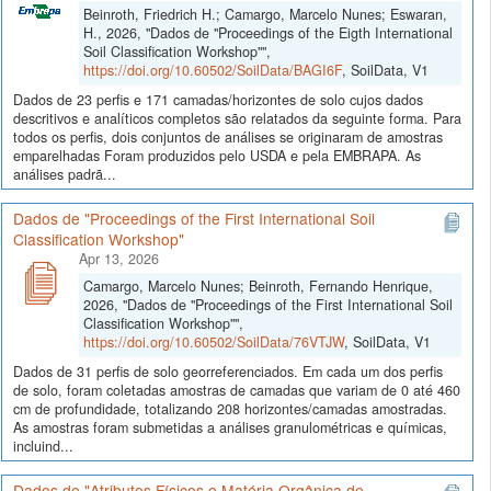
Beinroth, Friedrich H.; Camargo, Marcelo Nunes; Eswaran,
H., 2026, "Dados de "Proceedings of the Eigth International
Soil Classification Workshop"",
https://doi.org/10.60502/SoilData/BAGI6F
, SoilData, V1
Dados de 23 perfis e 171 camadas/horizontes de solo cujos dados
descritivos e analíticos completos são relatados da seguinte forma. Para
todos os perfis, dois conjuntos de análises se originaram de amostras
emparelhadas Foram produzidos pelo USDA e pela EMBRAPA. As
análises padrã...
Dados de "Proceedings of the First International Soil
Classification Workshop"
Apr 13, 2026
Camargo, Marcelo Nunes; Beinroth, Fernando Henrique,
2026, "Dados de "Proceedings of the First International Soil
Classification Workshop"",
https://doi.org/10.60502/SoilData/76VTJW
, SoilData, V1
Dados de 31 perfis de solo georreferenciados. Em cada um dos perfis
de solo, foram coletadas amostras de camadas que variam de 0 até 460
cm de profundidade, totalizando 208 horizontes/camadas amostradas.
As amostras foram submetidas a análises granulométricas e químicas,
incluind...
Dados de "Atributos Físicos e Matéria Orgânica de