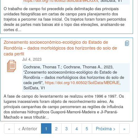
https://doi.org/10.60502/SoilData/BKOGXV
, SoilData, V1
O trabalho de campo foi precedido pela delimitação das principais
unidades fisiográficas em cartas de campo para planejamento dos
trajetos a percorrer na fase inicial. Os trajetos foram foram percorridos
desde as partes mais baixas até o topo das elevações, analisando-se
cortes d...
Zoneamento socioeconômico-ecológico do Estado de
Rondônia – dados morfológicos dos horizontes do solo de
cada perfil
Jul 4, 2023
Cochrane, Thomas T.; Cochrane, Thomas A., 2023,
"Zoneamento socioeconômico-ecológico do Estado de
Rondônia – dados morfológicos dos horizontes do solo de
cada perfil",
https://doi.org/10.60502/SoilData/MBDRJE
,
SoilData, V1
A fase de campo do levantamento se realizou entre 1996 e 1997. Os
lugares inacessíveis foram objeto de reconhecimento aéreo. As
principais campanhas de campo percorreram as regiões de influência
dos sistemas hidrográficos Guaporé-Mamoré-Madeira e Ji-Paraná-
Machado e seus tributár...
(Atual)
«
< Anterior
1
2
3
4
5
Próxima >
»