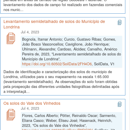
levantamento dos dados de campo foi realizado em fazendas comerciais
nos munic...
Levantamento semidetalhado de solos do Município de
Londrina
Jul 4, 2023
Bognola, Itamar Antonio; Curcio, Gustavo Ribas; Gomes,
João Bosco Vasconcellos; Caviglione, João Henrique;
Uhlmann, Alexandre; Cardoso, Alcides; Carvalho, Américo
Pereira de, 2023, "Levantamento semidetalhado de solos do
Município de Londrina",
https://doi.org/10.60502/SoilData/2FH4O6
, SoilData, V1
Dados de identificação e caracterização dos solos do municipio de
Londrina, utilizados para o seu mapeamento na escala 1:65.000
(levantamento semidetalhado). As observações do solo foram obtidas
pela prospecção das diferentes unidades fisiográficas delimitadas após
a interpretaçã...
Os solos do Vale dos Vinhedos
Jul 4, 2023
Flores, Carlos Alberto; Pötter, Reinaldo Oscar; Sarmento,
Eliana Casco; Weber, Eliseu José; Hasenack, Heinrich,
2023, "Os solos do Vale dos Vinhedos",