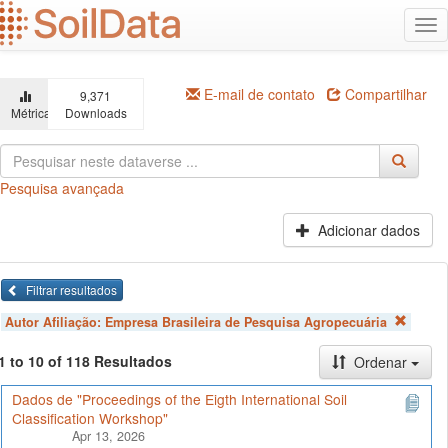
Ir
Alt
para
na
o
conteúdo
principal
E-mail de contato
Compartilhar
9,371
Métricas
Downloads
Pesquisa avançada
Adicionar dados
Filtrar resultados
Autor Afiliação:
Empresa Brasileira de Pesquisa Agropecuária
1 to 10 of 118 Resultados
Ordenar
Dados de "Proceedings of the Eigth International Soil
Classification Workshop"
Apr 13, 2026