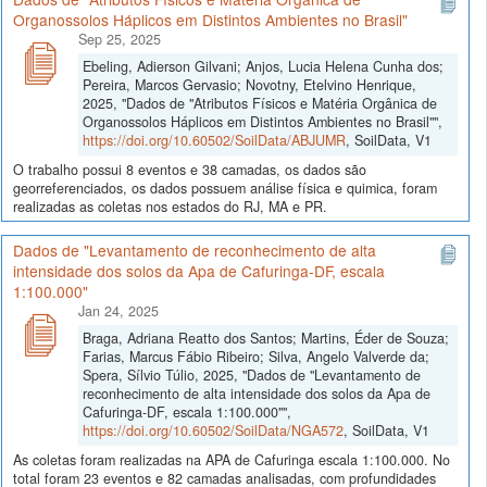
Organossolos Háplicos em Distintos Ambientes no Brasil"
Sep 25, 2025
Ebeling, Adierson Gilvani; Anjos, Lucia Helena Cunha dos;
Pereira, Marcos Gervasio; Novotny, Etelvino Henrique,
2025, "Dados de "Atributos Físicos e Matéria Orgânica de
Organossolos Háplicos em Distintos Ambientes no Brasil"",
https://doi.org/10.60502/SoilData/ABJUMR
, SoilData, V1
O trabalho possui 8 eventos e 38 camadas, os dados são
georreferenciados, os dados possuem análise física e quimica, foram
realizadas as coletas nos estados do RJ, MA e PR.
Dados de "Levantamento de reconhecimento de alta
intensidade dos solos da Apa de Cafuringa-DF, escala
1:100.000"
Jan 24, 2025
Braga, Adriana Reatto dos Santos; Martins, Éder de Souza;
Farias, Marcus Fábio Ribeiro; Silva, Angelo Valverde da;
Spera, Sílvio Túlio, 2025, "Dados de "Levantamento de
reconhecimento de alta intensidade dos solos da Apa de
Cafuringa-DF, escala 1:100.000"",
https://doi.org/10.60502/SoilData/NGA572
, SoilData, V1
As coletas foram realizadas na APA de Cafuringa escala 1:100.000. No
total foram 23 eventos e 82 camadas analisadas, com profundidades