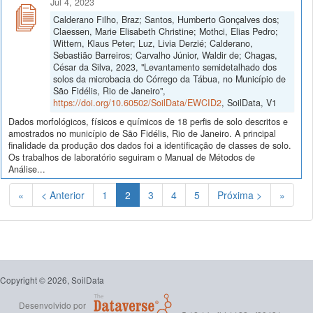
Jul 4, 2023
Calderano Filho, Braz; Santos, Humberto Gonçalves dos;
Claessen, Marie Elisabeth Christine; Mothci, Elias Pedro;
Wittern, Klaus Peter; Luz, Livia Derzié; Calderano,
Sebastião Barreiros; Carvalho Júnior, Waldir de; Chagas,
César da Silva, 2023, "Levantamento semidetalhado dos
solos da microbacia do Córrego da Tábua, no Município de
São Fidélis, Rio de Janeiro",
https://doi.org/10.60502/SoilData/EWCID2
, SoilData, V1
Dados morfológicos, físicos e químicos de 18 perfis de solo descritos e
amostrados no município de São Fidélis, Rio de Janeiro. A principal
finalidade da produção dos dados foi a identificação de classes de solo.
Os trabalhos de laboratório seguiram o Manual de Métodos de
Análise...
(Atual)
«
< Anterior
1
2
3
4
5
Próxima >
»
Copyright © 2026, SoilData
Desenvolvido por