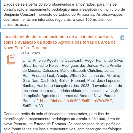
Dados de seis perfis do solo observados e amostrados, para fins de
classificação e mapeamento pedológico uma área-piloto no município de
Benjamin Constant, noroeste do Estado do Amazonas. As observações
dos foram feitas em intervalos regulares, a cada 100 m, além de
amostras extr...
Levantamento de reconhecimento de alta intensidade dos
solos e avaliação da aptidão Agrícola das terras da Área de
Novo Paraíso, Roraima
Jul 4, 2023
Lima, Antonio Agostinho Cavalcanti; Rêgo, Raimundo Silva;
Silva, Benedito Nelson Rodrigues da; Duriez, Maria Amelia
de Moraes; Calessen, Marie Elisabeth Christine; Johas,
Ruth Andrade Leal; Araújo, Wilson Sant’anna de; Moreira,
Gisa Nara Castellini; Bloise, Raphael; Paul, José Lopes de;
Santos, Humberto Gonçalves dos, 2023, "Levantamento de
reconhecimento de alta intensidade dos solos e avaliação
da aptidão Agrícola das terras da Área de Novo Paraíso,
Roraima",
https://doi.org/10.60502/SoilData/AW4PFZ
,
SoilData, V1
Dados de perfis do solo observados e amostrados, para fins de
classificação e mapeamento pedológico na escala 1:250.000, área de
Novo Paraíso, no Estado de Roraima. As observações de 21 perfis do
solo foram feitas em locais representativos, com descrição morfológica