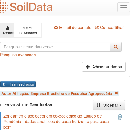
Ir
Alt
para
na
o
conteúdo
principal
E-mail de contato
Compartilhar
9,371
Métricas
Downloads
Pesquisa avançada
Adicionar dados
Filtrar resultados
Autor Afiliação:
Empresa Brasileira de Pesquisa Agropecuária
11 to 20 of 118 Resultados
Ordenar
Zoneamento socioeconômico-ecológico do Estado de
Rondônia - dados analíticos de cada horizonte para cada
perfil