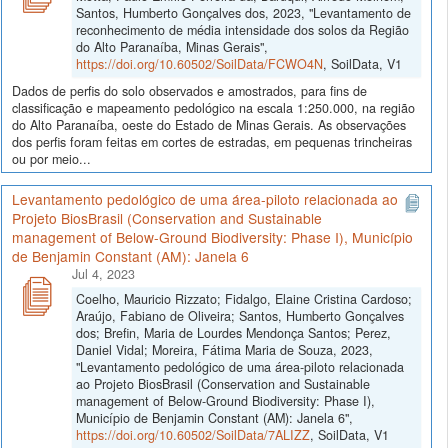
Santos, Humberto Gonçalves dos, 2023, "Levantamento de
reconhecimento de média intensidade dos solos da Região
do Alto Paranaíba, Minas Gerais",
https://doi.org/10.60502/SoilData/FCWO4N
, SoilData, V1
Dados de perfis do solo observados e amostrados, para fins de
classificação e mapeamento pedológico na escala 1:250.000, na região
do Alto Paranaíba, oeste do Estado de Minas Gerais. As observações
dos perfis foram feitas em cortes de estradas, em pequenas trincheiras
ou por meio...
Levantamento pedológico de uma área-piloto relacionada ao
Projeto BiosBrasil (Conservation and Sustainable
management of Below-Ground Biodiversity: Phase I), Município
de Benjamin Constant (AM): Janela 6
Jul 4, 2023
Coelho, Mauricio Rizzato; Fidalgo, Elaine Cristina Cardoso;
Araújo, Fabiano de Oliveira; Santos, Humberto Gonçalves
dos; Brefin, Maria de Lourdes Mendonça Santos; Perez,
Daniel Vidal; Moreira, Fátima Maria de Souza, 2023,
"Levantamento pedológico de uma área-piloto relacionada
ao Projeto BiosBrasil (Conservation and Sustainable
management of Below-Ground Biodiversity: Phase I),
Município de Benjamin Constant (AM): Janela 6",
https://doi.org/10.60502/SoilData/7ALIZZ
, SoilData, V1