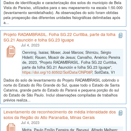
Dados de identificação e caracterização dos solos do municipio de Bela
Vista do Paraíso, utilizados para o seu mapeamento na escala 1:50.000
(levantamento semidetalhado). As observações do solo foram obtidas
pela prospecção das diferentes unidades fisiográficas delimitadas após
a...
Projeto RADAMBRASIL. Folha SG.22 Curitiba, parte da folha
SG.21 Asunción e folha SG.23 Iguape
Jul 4, 2023
Oenning, Isaias; Moser, José Marcos; Shimizu, Sérgio
Hideiti; Rauen, Moacir de Jesus; Carvalho, Américo Pereira
de, 2023, "Projeto RADAMBRASIL. Folha SG.22 Curitiba,
parte da folha SG.21 Asunción e folha SG.23 Iguape",
https://doi.org/10.60502/SoilData/ONP08P
, SoilData, V1
Dados do solo de levantamento do Projeto RADAMBRASIL cobrindo o
norte do Estado do Rio Grande do Sul, quase todo o Estado de Santa
Catarina, grande parte do Estado do Paraná e pequena porção do sul
do Estado de São Paulo. Inclui observações compiladas de trabalhos
prévios realiza...
Levantamento de reconhecimento de média intensidade dos
solos da Região do Alto Paranaíba, Minas Gerais
Jul 4, 2023
Motta, Paulo Emílio Ferreira da; Baruqui, Alfredo Melhem;