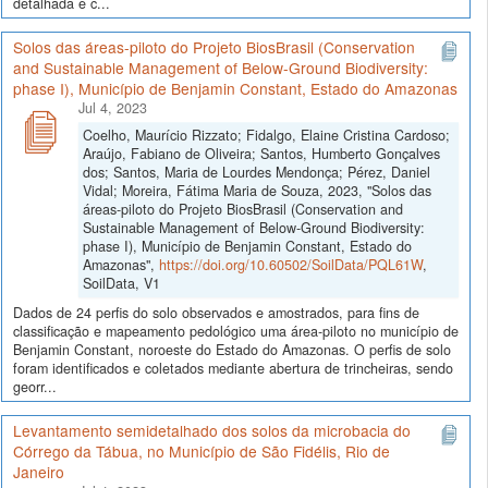
detalhada e c...
Solos das áreas-piloto do Projeto BiosBrasil (Conservation
and Sustainable Management of Below-Ground Biodiversity:
phase I), Município de Benjamin Constant, Estado do Amazonas
Jul 4, 2023
Coelho, Maurício Rizzato; Fidalgo, Elaine Cristina Cardoso;
Araújo, Fabiano de Oliveira; Santos, Humberto Gonçalves
dos; Santos, Maria de Lourdes Mendonça; Pérez, Daniel
Vidal; Moreira, Fátima Maria de Souza, 2023, "Solos das
áreas-piloto do Projeto BiosBrasil (Conservation and
Sustainable Management of Below-Ground Biodiversity:
phase I), Município de Benjamin Constant, Estado do
Amazonas",
https://doi.org/10.60502/SoilData/PQL61W
,
SoilData, V1
Dados de 24 perfis do solo observados e amostrados, para fins de
classificação e mapeamento pedológico uma área-piloto no município de
Benjamin Constant, noroeste do Estado do Amazonas. O perfis de solo
foram identificados e coletados mediante abertura de trincheiras, sendo
georr...
Levantamento semidetalhado dos solos da microbacia do
Córrego da Tábua, no Município de São Fidélis, Rio de
Janeiro