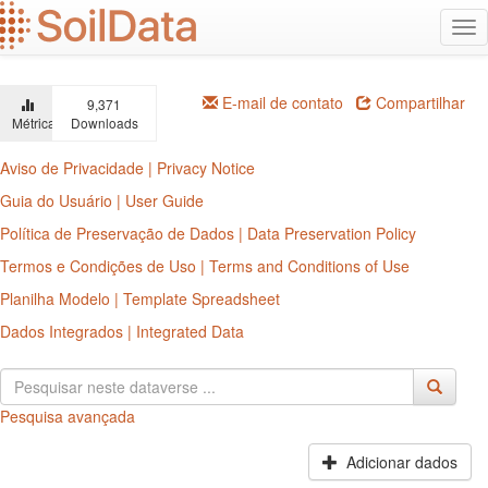
Ir
Alt
para
na
o
conteúdo
principal
E-mail de contato
Compartilhar
9,371
Métricas
Downloads
Aviso de Privacidade | Privacy Notice
Guia do Usuário | User Guide
Política de Preservação de Dados | Data Preservation Policy
Termos e Condições de Uso | Terms and Conditions of Use
Planilha Modelo | Template Spreadsheet
Dados Integrados | Integrated Data
Pesquisa avançada
Adicionar dados