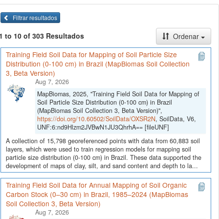
Filtrar resultados
1 to 10 of 303 Resultados
Ordenar
Training Field Soil Data for Mapping of Soil Particle Size
Distribution (0-100 cm) in Brazil (MapBiomas Soil Collection
3, Beta Version)
Aug 7, 2026
MapBiomas, 2025, "Training Field Soil Data for Mapping of
Soil Particle Size Distribution (0-100 cm) in Brazil
(MapBiomas Soil Collection 3, Beta Version)",
https://doi.org/10.60502/SoilData/OXSR2N
, SoilData, V6,
UNF:6:nd9Hlzm2JVBwN1JU3QhrhA== [fileUNF]
A collection of 15,798 georeferenced points with data from 60,883 soil
layers, which were used to train regression models for mapping soil
particle size distribution (0-100 cm) in Brazil. These data supported the
development of maps of clay, silt, and sand content and depth to la...
Training Field Soil Data for Annual Mapping of Soil Organic
Carbon Stock (0–30 cm) in Brazil, 1985–2024 (MapBiomas
Soil Collection 3, Beta Version)
Aug 7, 2026