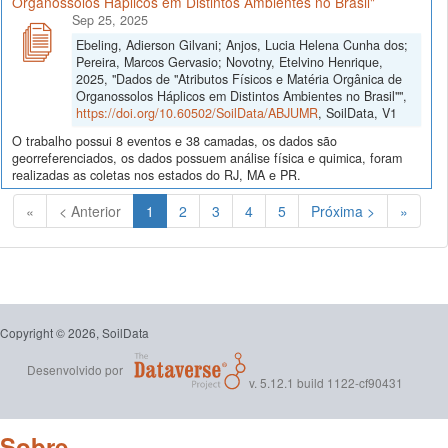
Organossolos Háplicos em Distintos Ambientes no Brasil"
Sep 25, 2025
Ebeling, Adierson Gilvani; Anjos, Lucia Helena Cunha dos;
Pereira, Marcos Gervasio; Novotny, Etelvino Henrique,
2025, "Dados de "Atributos Físicos e Matéria Orgânica de
Organossolos Háplicos em Distintos Ambientes no Brasil"",
https://doi.org/10.60502/SoilData/ABJUMR
, SoilData, V1
O trabalho possui 8 eventos e 38 camadas, os dados são
georreferenciados, os dados possuem análise física e quimica, foram
realizadas as coletas nos estados do RJ, MA e PR.
(Atual)
«
< Anterior
1
2
3
4
5
Próxima >
»
Copyright © 2026, SoilData
Desenvolvido por
v. 5.12.1 build 1122-cf90431
Sobre