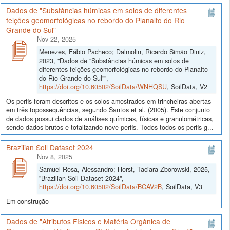
Dados de "Substâncias húmicas em solos de diferentes
feições geomorfológicas no rebordo do Planalto do Rio
Grande do Sul"
Nov 22, 2025
Menezes, Fábio Pacheco; Dalmolin, Ricardo Simão Diniz,
2023, "Dados de "Substâncias húmicas em solos de
diferentes feições geomorfológicas no rebordo do Planalto
do Rio Grande do Sul"",
https://doi.org/10.60502/SoilData/WNHQSU
, SoilData, V2
Os perfis foram descritos e os solos amostrados em trincheiras abertas
em três topossequências, segundo Santos et al. (2005). Este conjunto
de dados possui dados de análises químicas, físicas e granulométricas,
sendo dados brutos e totalizando nove perfis. Todos todos os perfis g...
Brazilian Soil Dataset 2024
Nov 8, 2025
Samuel-Rosa, Alessandro; Horst, Taciara Zborowski, 2025,
"Brazilian Soil Dataset 2024",
https://doi.org/10.60502/SoilData/BCAV2B
, SoilData, V3
Em construção
Dados de "Atributos Físicos e Matéria Orgânica de