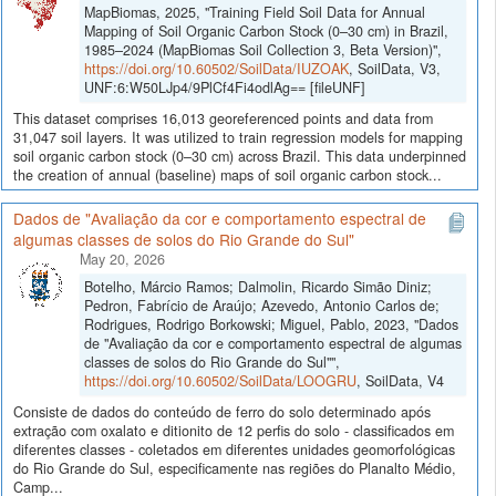
MapBiomas, 2025, "Training Field Soil Data for Annual
Mapping of Soil Organic Carbon Stock (0–30 cm) in Brazil,
1985–2024 (MapBiomas Soil Collection 3, Beta Version)",
https://doi.org/10.60502/SoilData/IUZOAK
, SoilData, V3,
UNF:6:W50LJp4/9PlCf4Fi4odlAg== [fileUNF]
This dataset comprises 16,013 georeferenced points and data from
31,047 soil layers. It was utilized to train regression models for mapping
soil organic carbon stock (0–30 cm) across Brazil. This data underpinned
the creation of annual (baseline) maps of soil organic carbon stock...
Dados de "Avaliação da cor e comportamento espectral de
algumas classes de solos do Rio Grande do Sul"
May 20, 2026
Botelho, Márcio Ramos; Dalmolin, Ricardo Simão Diniz;
Pedron, Fabrício de Araújo; Azevedo, Antonio Carlos de;
Rodrigues, Rodrigo Borkowski; Miguel, Pablo, 2023, "Dados
de "Avaliação da cor e comportamento espectral de algumas
classes de solos do Rio Grande do Sul"",
https://doi.org/10.60502/SoilData/LOOGRU
, SoilData, V4
Consiste de dados do conteúdo de ferro do solo determinado após
extração com oxalato e ditionito de 12 perfis do solo - classificados em
diferentes classes - coletados em diferentes unidades geomorfológicas
do Rio Grande do Sul, especificamente nas regiões do Planalto Médio,
Camp...