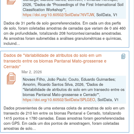
2026, "Dados de "Proceedings of the First International Soil
Classification Workshop"",
https://doi.org/10.60502/SoilData/76VTJW
, SoilData, V1
Dados de 31 perfis de solo georreferenciados. Em cada um dos perfis
de solo, foram coletadas amostras de camadas que variam de 0 até 460
cm de profundidade, totalizando 208 horizontes/camadas amostradas.
As amostras foram submetidas a análises granulométricas e químicas,
incluind...
Dados de "Variabilidade de atributos do solo em um
transecto entre os biomas Pantanal Mato-grossense e
Cerrado"
Mar 2, 2026
Novaes Filho, João Paulo; Couto, Eduardo Guimarães;
Amorim, Ricardo Santos Silva, 2026, "Dados de
"Variabilidade de atributos do solo em um transecto entre os
biomas Pantanal Mato-grossense e Cerrado"",
https://doi.org/10.60502/SoilData/SPLGEO
, SoilData, V1
Dados provenientes de uma extensa coleta de amostras de solo em um
transecto de 210 km entre os biomas Pantanal e Cerrado, totalizando
1415 pontos e 1780 camadas. Essas amostras foram georreferenciadas
com GPS. Em cada um dos pontos de amostragem, foram coletadas
amostras de solo...