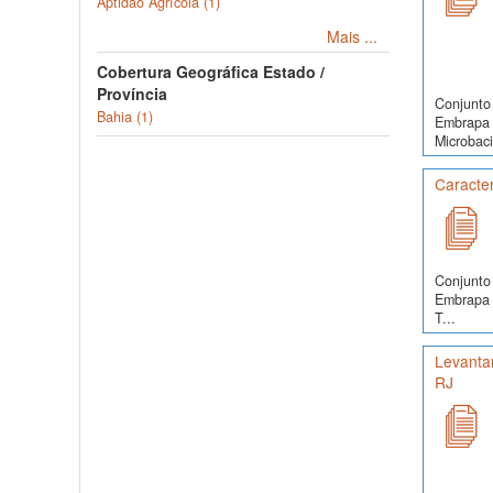
Aptidão Agrícola (1)
Mais ...
Cobertura Geográfica Estado /
Província
Conjunto 
Bahia (1)
Embrapa 
Microbaci
Caracter
Conjunto 
Embrapa S
T...
Levanta
RJ