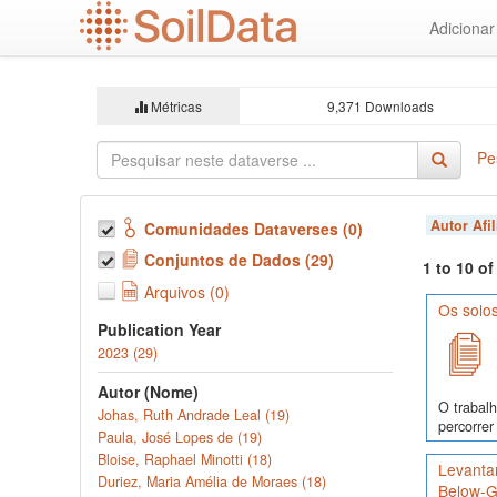
Ir
Adiciona
para
o
conteúdo
principal
Métricas
9,371 Downloads
Pe
Autor Afi
Comunidades Dataverses (0)
Conjuntos de Dados (29)
1 to 10 o
Arquivos (0)
Os solo
Publication Year
2023 (29)
Autor (Nome)
O trabalh
Johas, Ruth Andrade Leal (19)
percorrer
Paula, José Lopes de (19)
Bloise, Raphael Minotti (18)
Levanta
Duriez, Maria Amélia de Moraes (18)
Below-Gr