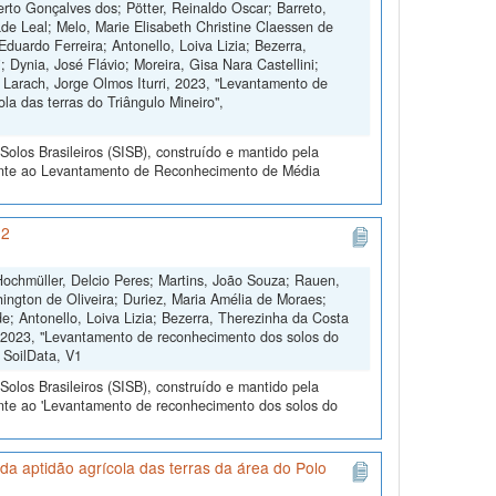
erto Gonçalves dos; Pötter, Reinaldo Oscar; Barreto,
de Leal; Melo, Marie Elisabeth Christine Claessen de
duardo Ferreira; Antonello, Loiva Lizia; Bezerra,
 Dynia, José Flávio; Moreira, Gisa Nara Castellini;
 Larach, Jorge Olmos Iturri, 2023, "Levantamento de
la das terras do Triângulo Mineiro",
olos Brasileiros (SISB), construído e mantido pela
rente ao Levantamento de Reconhecimento de Média
 2
 Hochmüller, Delcio Peres; Martins, João Souza; Rauen,
ington de Oliveira; Duriez, Maria Amélia de Moraes;
; Antonello, Loiva Lizia; Bezerra, Therezinha da Costa
e, 2023, "Levantamento de reconhecimento dos solos do
, SoilData, V1
olos Brasileiros (SISB), construído e mantido pela
ente ao 'Levantamento de reconhecimento dos solos do
a aptidão agrícola das terras da área do Polo