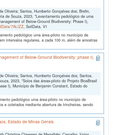
de Oliveira; Santos, Humberto Gonçalves dos; Brefin,
aria de Souza, 2023, "Levantamento pedológico de uma
 management of Below-Ground Biodiversity: Phase I),
oilData/7ALIZZ
, SoilData, V1
peamento pedológico uma área-piloto no município de
em intervalos regulares, a cada 100 m, além de amostras
anagement of Below-Ground Biodiversity: phase I),
 de Oliveira; Santos, Humberto Gonçalves dos; Santos,
uza, 2023, "Solos das áreas-piloto do Projeto BiosBrasil
ase I), Município de Benjamin Constant, Estado do
amento pedológico uma área-piloto no município de
s e coletados mediante abertura de trincheiras, sendo
os, Estado de Minas Gerais
th Christine Claessen de Magalhẽs; Carvalho Júnior,