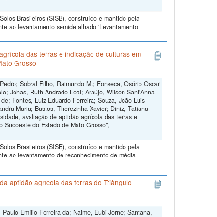
olos Brasileiros (SISB), construído e mantido pela
ente ao levantamento semidetalhado 'Levantamento
grícola das terras e indicação de culturas em
Mato Grosso
 Pedro; Sobral Filho, Raimundo M.; Fonseca, Osório Oscar
lo; Johas, Ruth Andrade Leal; Araújo, Wilson Sant'Anna
s de; Fontes, Luiz Eduardo Ferreira; Souza, João Luis
andra Maria; Bastos, Therezinha Xavier; Diniz, Tatiana
dade, avaliação de aptidão agrícola das terras e
do Sudoeste do Estado de Mato Grosso",
olos Brasileiros (SISB), construído e mantido pela
ente ao levantamento de reconhecimento de média
a aptidão agrícola das terras do Triângulo
 Paulo Emílio Ferreira da; Naime, Eubi Jorne; Santana,