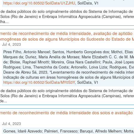
https://doi.org/10.60502/SoilData/U1ZJHU
, SoilData, V1
de dados públicos do solo originalmente obtidos do Sistema de Informação de S
Solos (Rio de Janeiro) e Embrapa Informática Agropecuária (Campinas), refer
ha...
ento de reconhecimento de média intensidade, avaliação de aptidão a
omogêneas de solos de alguns Municípios do Sudoeste do Estado de 
Jul 4, 2023
Pires Filho, Antonio Manoel; Santos, Humberto Gonçalves dos; Mothci, Elias
Marques da; Duriez, Maria Amélia de Moraes; Marie Elizabeth C. C. de M. Me
de; Bloise, Raphael Minotti; Moreira, Gisa Nara Castellini; Paula, José Lope
Rodrigues; Lima, Therezinha da Costa; Antonello, Loiva Lizia; Rodrigues, Ev
Deane de Abreu Sá, 2023, "Levantamento de reconhecimento de média intensi
indicação de culturas em áreas homogêneas de solos de alguns Municípios 
https://doi.org/10.60502/SoilData/MY0S3Y
, SoilData, V1
de dados públicos do solo originalmente obtidos do Sistema de Informação de S
Solos (Rio de Janeiro) e Embrapa Informática Agropecuária (Campinas), refer
de...
ento de reconhecimento de média intensidade dos solos e avaliação d
Jul 4, 2023
Gomes, Idarê Azevedo; Palmieri, Francesco; Baruqui, Alfredo Melhem; Motta,