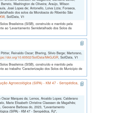
; Barreto, Washington de Oliveira; Araújo, Wilson
ula, José Lopes de; Antonello, Loiva Lizia; Fonseca,
etalhado dos solos da Microbacia do Ribeirão São
FKW
, SoilData, V1
olos Brasileiros (SISB), construído e mantido pela
ente ao 'Levantamento Semidetalhado dos Solos da
Pötter, Reinaldo Oscar; Bhering, Silvio Barge; Martorano,
tps://doi.org/10.60502/SoilData/M4GJGR
, SoilData, V1
olos Brasileiros (SISB), construído e mantido pela
te ao trabalho 'Caracterização dos Solos do Município de
ção Agroecológica (SIPA) - KM 47 - Seropédica,
io Oscar Marques da; Lemos, Aroaldo Lopes; Calderano
Melo, Marie Elisabeth Christine Claessen de Magalhẽs;
to, Geovane Barbosa do, 2023, "Levantamento
ógica (SIPA) - KM 47 - Seropédica, RJ",