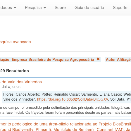
r dados
Pesquisa
Sobre
Guia do usuário
Suporte
squisa avançada
liação:
Empresa Brasileira de Pesquisa Agropecuária
Autor Afiliaç
f 29 Resultados
s do Vale dos Vinhedos
Jul 4, 2023
Flores, Carlos Alberto; Pötter, Reinaldo Oscar; Sarmento, Eliana Casco; Web
Vale dos Vinhedos",
https://doi.org/10.60502/SoilData/BKOGXV
, SoilData, V1
o de campo foi precedido pela delimitação das principais unidades fisiográfica
 na fase inicial. Os trajetos foram foram percorridos desde as partes mais baixa
mento pedológico de uma área-piloto relacionada ao Projeto BiosBras
ound Biodiversity: Phase I), Município de Benjamin Constant (AM): Ja