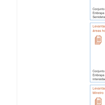
Conjunto 
Embrapa 
Semidetal
Levantam
áreas h
Conjunto 
Embrapa 
intensida
Levantam
Mineiro