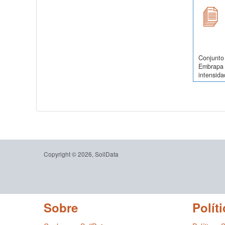
Conjunto 
Embrapa 
intensida
Copyright © 2026, SoilData
Sobre
Políti