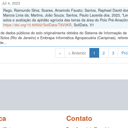
Jul 4, 2023
Rego, Raimundo Silva; Soares, Amarindo Fausto; Santos, Raphael David dos
Marcos Lima da; Martins, João Souza; Santos, Paulo Lacerda dos, 2023, "L
solos e avaliação da aptidão agrícola das terras da área do Polo Pré-Amazô
https://doi.org/10.60502/SoilData/T8V3KR
, SoilData, V1
de dados públicos do solo originalmente obtidos do Sistema de Informação de S
Solos (Rio de Janeiro) e Embrapa Informática Agropecuária (Campinas), refer
de...
(Atual)
«
< Anterior
1
2
3
Pró
ca
Contato