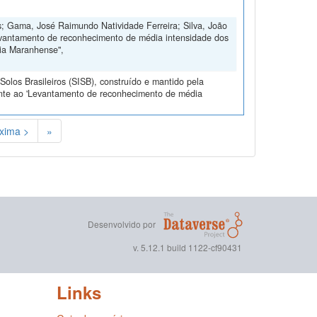
; Gama, José Raimundo Natividade Ferreira; Silva, João
evantamento de reconhecimento de média intensidade dos
nia Maranhense",
olos Brasileiros (SISB), construído e mantido pela
ente ao 'Levantamento de reconhecimento de média
xima >
»
Desenvolvido por
v. 5.12.1 build 1122-cf90431
Links