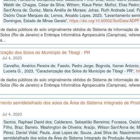
Waldir de; Chagas, César da Silva; Wittern, Klaus Peter; Mothci, Elias Pedro
Sant'Anna de; Duriez, Maria Amélia de Moraes; Johas, Ruth Andrade Leal; Pa
Osório Oscar Marques da; Lemos, Aroaldo Lopes, 2023, "Levantamento semid
Domingos, Estado de Minas Gerais",
https://doi.org/10.60502/SoilData/ADP
de dados públicos do solo originalmente obtidos do Sistema de Informação de S
Solos (Rio de Janeiro) e Embrapa Informática Agropecuária (Campinas), refer
a...
ização dos Solos do Município de Tibagi - PR
Jul 4, 2023
Carvalho, Américo Pereira de; Fasolo, Pedro Jorge; Bognola, Itamar Antonio; 
Lucieta G., 2023, "Caracterização dos Solos do Município de Tibagi - PR",
ht
de dados públicos do solo originalmente obtidos do Sistema de Informação de S
olos (Rio de Janeiro) e Embrapa Informática Agropecuária (Campinas), referen
mento semidetalhado dos solos da Área do Sistema Integrado de Produ
Jul 4, 2023
Santos, Raphael David dos; Calderano, Sebastião Barreiros; Fonseca, Osór
Filho, Braz; Barreto, Washington de Oliveira; Araújo, Wilson Sant'Anna de; 
Pérez, Daniel Vidal; Paula, José Lopes de; Souza, José Silva de; Nascimen
semidetalhado dos solos da Área do Sistema Integrado de Produção Agroecol