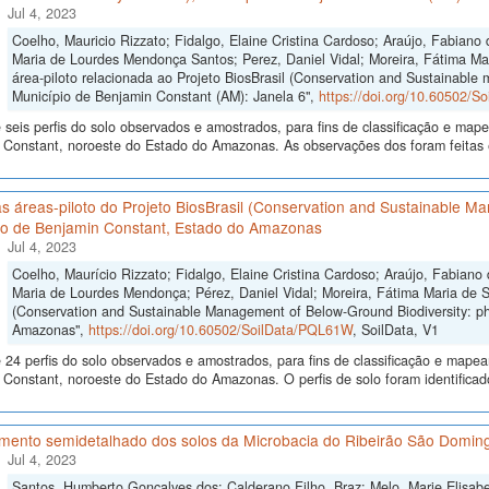
Jul 4, 2023
Coelho, Mauricio Rizzato; Fidalgo, Elaine Cristina Cardoso; Araújo, Fabiano 
Maria de Lourdes Mendonça Santos; Perez, Daniel Vidal; Moreira, Fátima M
área-piloto relacionada ao Projeto BiosBrasil (Conservation and Sustainable
Município de Benjamin Constant (AM): Janela 6",
https://doi.org/10.60502/S
seis perfis do solo observados e amostrados, para fins de classificação e ma
 Constant, noroeste do Estado do Amazonas. As observações dos foram feitas 
s áreas-piloto do Projeto BiosBrasil (Conservation and Sustainable M
io de Benjamin Constant, Estado do Amazonas
Jul 4, 2023
Coelho, Maurício Rizzato; Fidalgo, Elaine Cristina Cardoso; Araújo, Fabiano
Maria de Lourdes Mendonça; Pérez, Daniel Vidal; Moreira, Fátima Maria de So
(Conservation and Sustainable Management of Below-Ground Biodiversity: ph
Amazonas",
https://doi.org/10.60502/SoilData/PQL61W
, SoilData, V1
24 perfis do solo observados e amostrados, para fins de classificação e mape
Constant, noroeste do Estado do Amazonas. O perfis de solo foram identificado
mento semidetalhado dos solos da Microbacia do Ribeirão São Doming
Jul 4, 2023
Santos, Humberto Gonçalves dos; Calderano Filho, Braz; Melo, Marie Elisabe