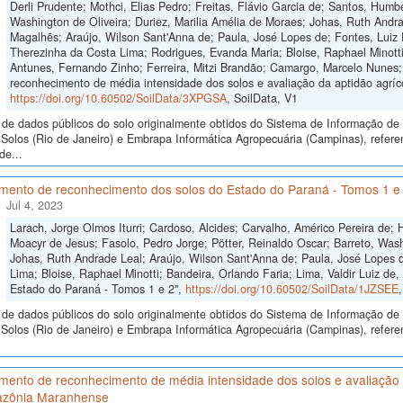
Derli Prudente; Mothci, Elias Pedro; Freitas, Flávio Garcia de; Santos, Humb
Washington de Oliveira; Duriez, Marilia Amélia de Moraes; Johas, Ruth Andra
Magalhẽs; Araújo, Wilson Sant'Anna de; Paula, José Lopes de; Fontes, Luiz E
Therezinha da Costa Lima; Rodrigues, Evanda Maria; Bloise, Raphael Minotti;
Antunes, Fernando Zinho; Ferreira, Mitzi Brandão; Camargo, Marcelo Nunes;
reconhecimento de média intensidade dos solos e avaliação da aptidão agríco
https://doi.org/10.60502/SoilData/3XPGSA
, SoilData, V1
de dados públicos do solo originalmente obtidos do Sistema de Informação de S
Solos (Rio de Janeiro) e Embrapa Informática Agropecuária (Campinas), refe
de...
mento de reconhecimento dos solos do Estado do Paraná - Tomos 1 e
Jul 4, 2023
Larach, Jorge Olmos Iturri; Cardoso, Alcides; Carvalho, Américo Pereira de;
Moacyr de Jesus; Fasolo, Pedro Jorge; Pötter, Reinaldo Oscar; Barreto, Wash
Johas, Ruth Andrade Leal; Araújo, Wilson Sant'Anna de; Paula, José Lopes de
Lima; Bloise, Raphael Minotti; Bandeira, Orlando Faria; Lima, Valdir Luiz d
Estado do Paraná - Tomos 1 e 2",
https://doi.org/10.60502/SoilData/1JZSEE
de dados públicos do solo originalmente obtidos do Sistema de Informação de S
Solos (Rio de Janeiro) e Embrapa Informática Agropecuária (Campinas), refer
ento de reconhecimento de média intensidade dos solos e avaliação d
zônia Maranhense