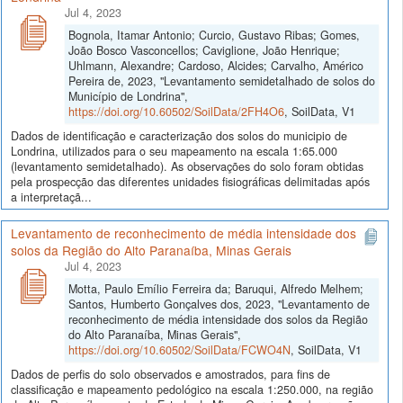
Jul 4, 2023
Bognola, Itamar Antonio; Curcio, Gustavo Ribas; Gomes,
João Bosco Vasconcellos; Caviglione, João Henrique;
Uhlmann, Alexandre; Cardoso, Alcides; Carvalho, Américo
Pereira de, 2023, "Levantamento semidetalhado de solos do
Município de Londrina",
https://doi.org/10.60502/SoilData/2FH4O6
, SoilData, V1
Dados de identificação e caracterização dos solos do municipio de
Londrina, utilizados para o seu mapeamento na escala 1:65.000
(levantamento semidetalhado). As observações do solo foram obtidas
pela prospecção das diferentes unidades fisiográficas delimitadas após
a interpretaçã...
Levantamento de reconhecimento de média intensidade dos
solos da Região do Alto Paranaíba, Minas Gerais
Jul 4, 2023
Motta, Paulo Emílio Ferreira da; Baruqui, Alfredo Melhem;
Santos, Humberto Gonçalves dos, 2023, "Levantamento de
reconhecimento de média intensidade dos solos da Região
do Alto Paranaíba, Minas Gerais",
https://doi.org/10.60502/SoilData/FCWO4N
, SoilData, V1
Dados de perfis do solo observados e amostrados, para fins de
classificação e mapeamento pedológico na escala 1:250.000, na região