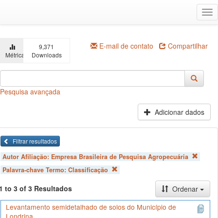
Ir
Alt
para
na
o
conteúdo
principal
E-mail de contato
Compartilhar
9,371
Métricas
Downloads
Pesquisa avançada
Adicionar dados
Filtrar resultados
Autor Afiliação:
Empresa Brasileira de Pesquisa Agropecuária
Palavra-chave Termo:
Classificação
1 to 3 of 3 Resultados
Ordenar
Levantamento semidetalhado de solos do Município de
Londrina