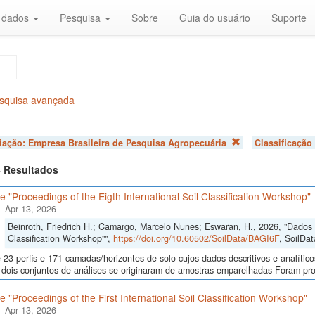
r dados
Pesquisa
Sobre
Guia do usuário
Suporte
squisa avançada
liação:
Empresa Brasileira de Pesquisa Agropecuária
Classificação
 4 Resultados
 "Proceedings of the Eigth International Soil Classification Workshop"
Apr 13, 2026
Beinroth, Friedrich H.; Camargo, Marcelo Nunes; Eswaran, H., 2026, "Dados d
Classification Workshop"",
https://doi.org/10.60502/SoilData/BAGI6F
, SoilDat
23 perfis e 171 camadas/horizontes de solo cujos dados descritivos e analític
s, dois conjuntos de análises se originaram de amostras emparelhadas Foram p
 "Proceedings of the First International Soil Classification Workshop"
Apr 13, 2026