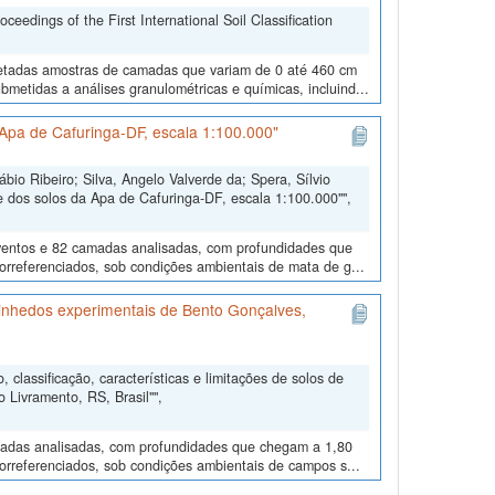
edings of the First International Soil Classification
oletadas amostras de camadas que variam de 0 até 460 cm
metidas a análises granulométricas e químicas, incluind...
Apa de Cafuringa-DF, escala 1:100.000"
io Ribeiro; Silva, Angelo Valverde da; Spera, Sílvio
 dos solos da Apa de Cafuringa-DF, escala 1:100.000"",
eventos e 82 camadas analisadas, com profundidades que
eorreferenciados, sob condições ambientais de mata de g...
e vinhedos experimentais de Bento Gonçalves,
 classificação, características e limitações de solos de
Livramento, RS, Brasil"",
camadas analisadas, com profundidades que chegam a 1,80
orreferenciados, sob condições ambientais de campos s...