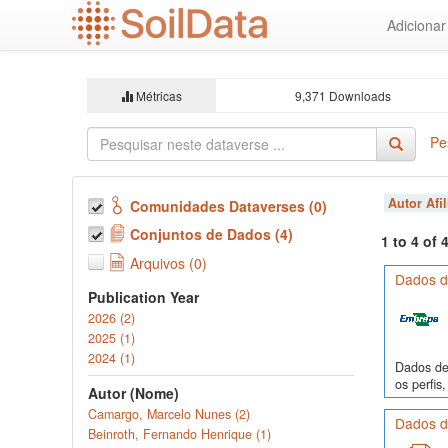
Ir
Adiciona
para
o
conteúdo
principal
Métricas
9,371 Downloads
Pe
Autor Afi
Comunidades Dataverses (0)
Conjuntos de Dados (4)
1 to 4 of
Arquivos (0)
Dados de
Publication Year
2026 (2)
2025 (1)
2024 (1)
Dados de 
os perfi
Autor (Nome)
Camargo, Marcelo Nunes (2)
Dados de
Beinroth, Fernando Henrique (1)