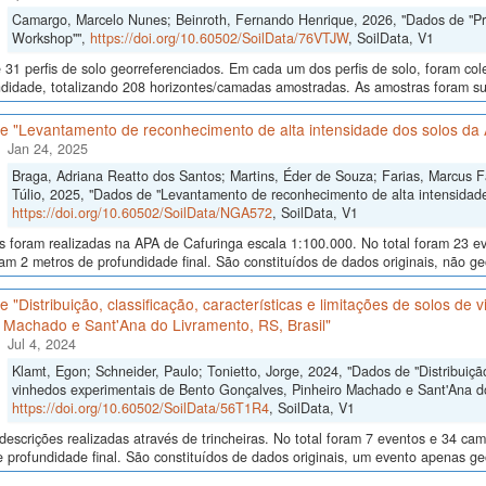
Camargo, Marcelo Nunes; Beinroth, Fernando Henrique, 2026, "Dados de "Proce
Workshop"",
https://doi.org/10.60502/SoilData/76VTJW
, SoilData, V1
 31 perfis de solo georreferenciados. Em cada um dos perfis de solo, foram c
didade, totalizando 208 horizontes/camadas amostradas. As amostras foram sub
e "Levantamento de reconhecimento de alta intensidade dos solos da 
Jan 24, 2025
Braga, Adriana Reatto dos Santos; Martins, Éder de Souza; Farias, Marcus Fáb
Túlio, 2025, "Dados de "Levantamento de reconhecimento de alta intensidade
https://doi.org/10.60502/SoilData/NGA572
, SoilData, V1
as foram realizadas na APA de Cafuringa escala 1:100.000. No total foram 23 
am 2 metros de profundidade final. São constituídos de dados originais, não g
 "Distribuição, classificação, características e limitações de solos d
 Machado e Sant'Ana do Livramento, RS, Brasil"
Jul 4, 2024
Klamt, Egon; Schneider, Paulo; Tonietto, Jorge, 2024, "Dados de "Distribuição,
vinhedos experimentais de Bento Gonçalves, Pinheiro Machado e Sant'Ana do 
https://doi.org/10.60502/SoilData/56T1R4
, SoilData, V1
descrições realizadas através de trincheiras. No total foram 7 eventos e 34 
 profundidade final. São constituídos de dados originais, um evento apenas ge