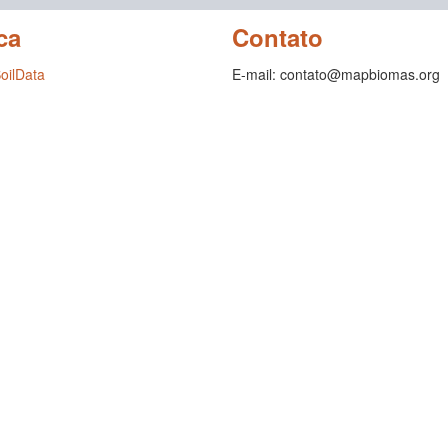
ca
Contato
SoilData
E-mail: contato@mapbiomas.org