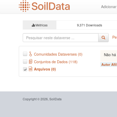
Ir
Adiciona
para
o
conteúdo
principal
Métricas
9,371 Downloads
Pe
Comunidades Dataverses (0)
Não há 
Conjuntos de Dados (118)
Autor Afi
Arquivos (0)
Copyright © 2026, SoilData