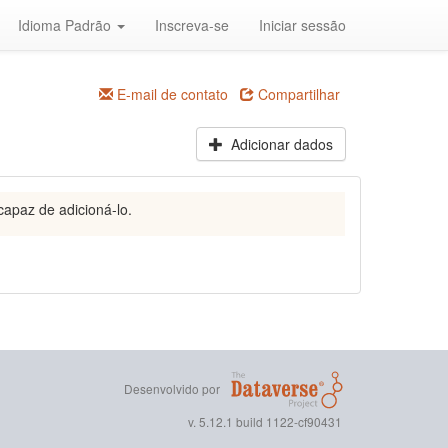
Idioma Padrão
Inscreva-se
Iniciar sessão
E-mail de contato
Compartilhar
Adicionar dados
capaz de adicioná-lo.
Desenvolvido por
v. 5.12.1 build 1122-cf90431