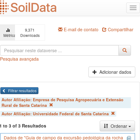
Ir
Alt
para
na
o
conteúdo
principal
E-mail de contato
Compartilhar
9,371
Métricas
Downloads
Pesquisa avançada
Adicionar dados
Filtrar resultados
Autor Afiliação:
Empresa de Pesquisa Agropecuária e Extensão
Rural de Santa Catarina
Autor Afiliação:
Universidade Federal de Santa Catarina
1 to 3 of 3 Resultados
Ordenar
Dados de "Guia de campo da excursão pedológica da rocha