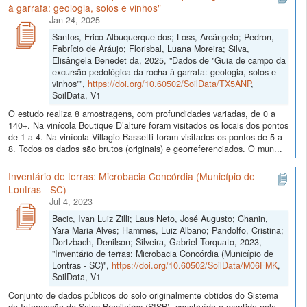
à garrafa: geologia, solos e vinhos"
Jan 24, 2025
Santos, Erico Albuquerque dos; Loss, Arcângelo; Pedron,
Fabrício de Aráujo; Florisbal, Luana Moreira; Silva,
Elisângela Benedet da, 2025, "Dados de "Guia de campo da
excursão pedológica da rocha à garrafa: geologia, solos e
vinhos"",
https://doi.org/10.60502/SoilData/TX5ANP
,
SoilData, V1
O estudo realiza 8 amostragens, com profundidades variadas, de 0 a
140+. Na vinícola Boutique D’alture foram visitados os locais dos pontos
de 1 a 4. Na vinícola Villagio Bassetti foram visitados os pontos de 5 a
8. Todos os dados são brutos (originais) e georreferenciados. O mun...
Inventário de terras: Microbacia Concórdia (Município de
Lontras - SC)
Jul 4, 2023
Bacic, Ivan Luiz Zilli; Laus Neto, José Augusto; Chanin,
Yara Maria Alves; Hammes, Luiz Albano; Pandolfo, Cristina;
Dortzbach, Denilson; Silveira, Gabriel Torquato, 2023,
"Inventário de terras: Microbacia Concórdia (Município de
Lontras - SC)",
https://doi.org/10.60502/SoilData/M06FMK
,
SoilData, V1
Conjunto de dados públicos do solo originalmente obtidos do Sistema