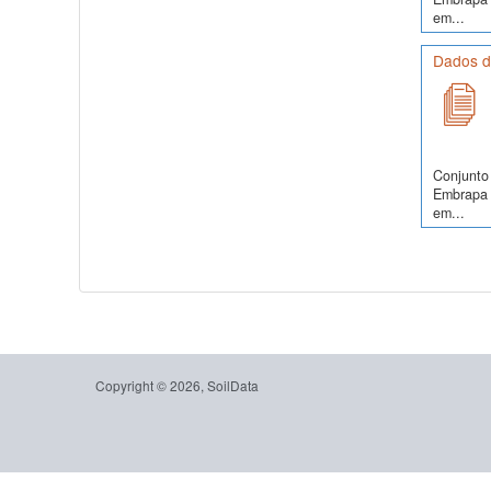
em...
Dados do
Conjunto 
Embrapa S
em...
Copyright © 2026, SoilData