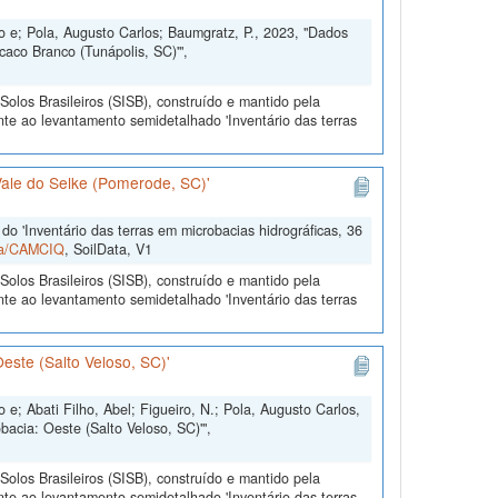
 e; Pola, Augusto Carlos; Baumgratz, P., 2023, "Dados
caco Branco (Tunápolis, SC)'",
olos Brasileiros (SISB), construído e mantido pela
te ao levantamento semidetalhado 'Inventário das terras
Vale do Selke (Pomerode, SC)'
o 'Inventário das terras em microbacias hidrográficas, 36
ata/CAMCIQ
, SoilData, V1
olos Brasileiros (SISB), construído e mantido pela
te ao levantamento semidetalhado 'Inventário das terras
este (Salto Veloso, SC)'
; Abati Filho, Abel; Figueiro, N.; Pola, Augusto Carlos,
bacia: Oeste (Salto Veloso, SC)'",
olos Brasileiros (SISB), construído e mantido pela
te ao levantamento semidetalhado 'Inventário das terras