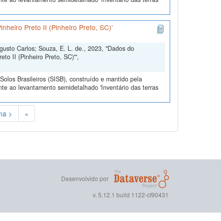
nheiro Preto II (Pinheiro Preto, SC)'
ugusto Carlos; Souza, E. L. de., 2023, "Dados do
eto II (Pinheiro Preto, SC)'",
olos Brasileiros (SISB), construído e mantido pela
te ao levantamento semidetalhado 'Inventário das terras
ma >
»
Desenvolvido por
v. 5.12.1 build 1122-cf90431