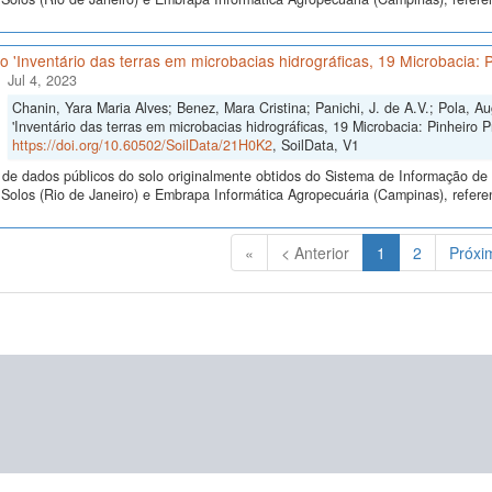
 'Inventário das terras em microbacias hidrográficas, 19 Microbacia: Pi
Jul 4, 2023
Chanin, Yara Maria Alves; Benez, Mara Cristina; Panichi, J. de A.V.; Pola, A
'Inventário das terras em microbacias hidrográficas, 19 Microbacia: Pinheiro Pr
https://doi.org/10.60502/SoilData/21H0K2
, SoilData, V1
de dados públicos do solo originalmente obtidos do Sistema de Informação de S
olos (Rio de Janeiro) e Embrapa Informática Agropecuária (Campinas), referen
(Atual)
«
< Anterior
1
2
Próxi