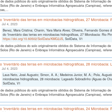
de dados públicos do solo originalmente obtidos do Sistema de Informação de S
olos (Rio de Janeiro) e Embrapa Informática Agropecuária (Campinas), referen
cas,...
 'Inventário das terras em microbacias hidrográficas, 27 Microbacia: R
Jul 4, 2023
Benez, Mara Cristina; Chanin, Yara Maria Alves; Oliveira, Fernando Gomes de
do 'Inventário das terras em microbacias hidrográficas, 27 Microbacia: Rio Pin
https://doi.org/10.60502/SoilData/KMG2JS
, SoilData, V1
de dados públicos do solo originalmente obtidos do Sistema de Informação de S
olos (Rio de Janeiro) e Embrapa Informática Agropecuária (Campinas), referen
o 'Inventário das terras em microbacias hidrográficas, 28 microbacia
Jul 4, 2023
Laus Neto, José Augusto; Simon, A. A.; Medeiros Junior, M. A.; Pola, August
microbacias hidrográficas, 28 microbacia: Lageado Sobradinho (Aguas de Ch
SoilData, V1
de dados públicos do solo originalmente obtidos do Sistema de Informação de S
olos (Rio de Janeiro) e Embrapa Informática Agropecuária (Campinas), referen
 'Inventário das terras em microbacias hidrográficas, 24 Microbacia: 