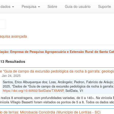
r dados
Pesquisa
Sobre
Guia do usuário
Suporte
squisa avançada
liação:
Empresa de Pesquisa Agropecuária e Extensão Rural de Santa Cat
f 13 Resultados
 "Guia de campo da excursão pedológica da rocha à garrafa: geologia
Jan 24, 2025
Santos, Erico Albuquerque dos; Loss, Arcângelo; Pedron, Fabrício de Aráujo; 
2025, "Dados de "Guia de campo da excursão pedológica da rocha à garrafa: 
https://doi.org/10.60502/SoilData/TX5ANP
, SoilData, V1
realiza 8 amostragens, com profundidades variadas, de 0 a 140+. Na vinícola B
inícola Villagio Bassetti foram visitados os pontos de 5 a 8. Todos os dados são
io de terras: Microbacia Concórdia (Município de Lontras - SC)