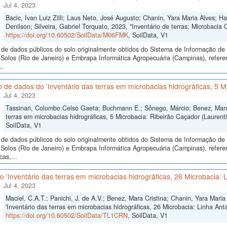
Jul 4, 2023
Bacic, Ivan Luiz Zilli; Laus Neto, José Augusto; Chanin, Yara Maria Alves; H
Denilson; Silveira, Gabriel Torquato, 2023, "Inventário de terras: Microbacia 
https://doi.org/10.60502/SoilData/M06FMK
, SoilData, V1
de dados públicos do solo originalmente obtidos do Sistema de Informação de S
olos (Rio de Janeiro) e Embrapa Informática Agropecuária (Campinas), referen
..
 de dados do 'Inventário das terras em microbacias hidrográficas, 5 M
Jul 4, 2023
Tassinari, Colombo Celso Gaeta; Buchmann E.; Sônego, Márcio; Benez, Mara 
terras em microbacias hidrográficas, 5 Microbacia: Ribeirão Caçador (Laurenti
SoilData, V1
de dados públicos do solo originalmente obtidos do Sistema de Informação de S
olos (Rio de Janeiro) e Embrapa Informática Agropecuária (Campinas), referen
cas,...
 'Inventário das terras em microbacias hidrográficas, 26 Microbacia: L
Jul 4, 2023
Maciel, C.A.T.; Panichi, J. de A.V.; Benez, Mara Cristina; Chanin, Yara Mari
'Inventário das terras em microbacias hidrográficas, 26 Microbacia: Linha Anta
https://doi.org/10.60502/SoilData/TL1CRN
, SoilData, V1