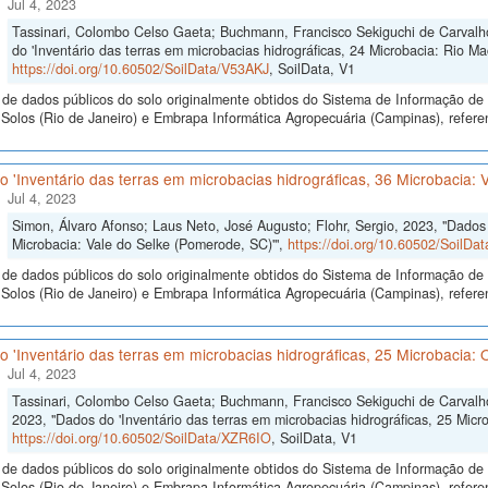
Jul 4, 2023
Tassinari, Colombo Celso Gaeta; Buchmann, Francisco Sekiguchi de Carvalho
do 'Inventário das terras em microbacias hidrográficas, 24 Microbacia: Rio Ma
https://doi.org/10.60502/SoilData/V53AKJ
, SoilData, V1
de dados públicos do solo originalmente obtidos do Sistema de Informação de S
olos (Rio de Janeiro) e Embrapa Informática Agropecuária (Campinas), referen
 'Inventário das terras em microbacias hidrográficas, 36 Microbacia: 
Jul 4, 2023
Simon, Álvaro Afonso; Laus Neto, José Augusto; Flohr, Sergio, 2023, "Dados d
Microbacia: Vale do Selke (Pomerode, SC)'",
https://doi.org/10.60502/SoilD
de dados públicos do solo originalmente obtidos do Sistema de Informação de S
olos (Rio de Janeiro) e Embrapa Informática Agropecuária (Campinas), referen
 'Inventário das terras em microbacias hidrográficas, 25 Microbacia: O
Jul 4, 2023
Tassinari, Colombo Celso Gaeta; Buchmann, Francisco Sekiguchi de Carvalho e
2023, "Dados do 'Inventário das terras em microbacias hidrográficas, 25 Micro
https://doi.org/10.60502/SoilData/XZR6IO
, SoilData, V1
de dados públicos do solo originalmente obtidos do Sistema de Informação de S
olos (Rio de Janeiro) e Embrapa Informática Agropecuária (Campinas), referen