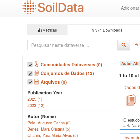
Ir
Adiciona
para
o
conteúdo
principal
Métricas
9,371 Downloads
Pe
Autor Afi
Comunidades Dataverses (0)
Conjuntos de Dados (13)
1 to 10 o
Arquivos (0)
Dados de
Publication Year
2025 (1)
2023 (12)
Autor (Nome)
O estudo 
Pola, Augusto Carlos (8)
a 4. Na v
Benez, Mara Cristina (5)
Chanin, Yara Maria Alves (5)
Inventár