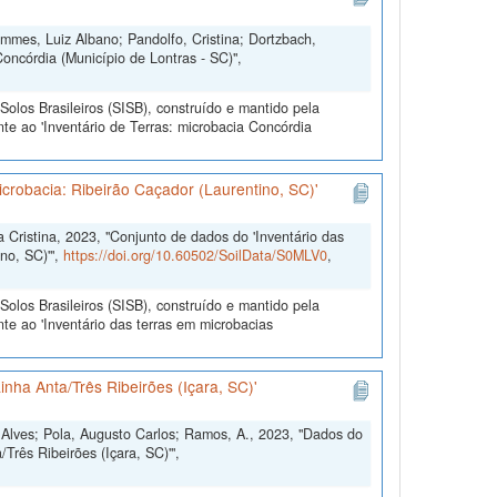
ammes, Luiz Albano; Pandolfo, Cristina; Dortzbach,
Concórdia (Município de Lontras - SC)",
olos Brasileiros (SISB), construído e mantido pela
te ao 'Inventário de Terras: microbacia Concórdia
icrobacia: Ribeirão Caçador (Laurentino, SC)'
Cristina, 2023, "Conjunto de dados do 'Inventário das
no, SC)'",
https://doi.org/10.60502/SoilData/S0MLV0
,
olos Brasileiros (SISB), construído e mantido pela
te ao 'Inventário das terras em microbacias
inha Anta/Três Ribeirões (Içara, SC)'
a Alves; Pola, Augusto Carlos; Ramos, A., 2023, "Dados do
/Três Ribeirões (Içara, SC)'",