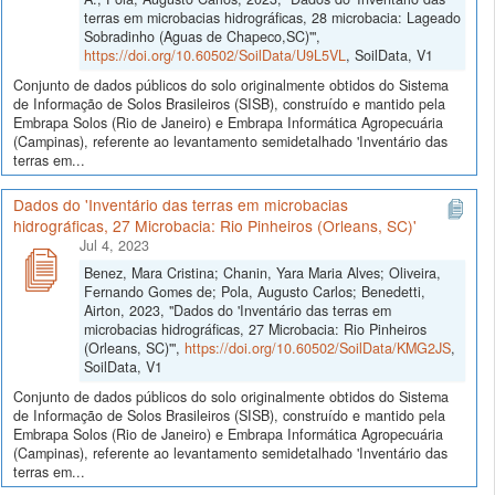
terras em microbacias hidrográficas, 28 microbacia: Lageado
Sobradinho (Aguas de Chapeco,SC)'",
https://doi.org/10.60502/SoilData/U9L5VL
, SoilData, V1
Conjunto de dados públicos do solo originalmente obtidos do Sistema
de Informação de Solos Brasileiros (SISB), construído e mantido pela
Embrapa Solos (Rio de Janeiro) e Embrapa Informática Agropecuária
(Campinas), referente ao levantamento semidetalhado 'Inventário das
terras em...
Dados do 'Inventário das terras em microbacias
hidrográficas, 27 Microbacia: Rio Pinheiros (Orleans, SC)'
Jul 4, 2023
Benez, Mara Cristina; Chanin, Yara Maria Alves; Oliveira,
Fernando Gomes de; Pola, Augusto Carlos; Benedetti,
Airton, 2023, "Dados do 'Inventário das terras em
microbacias hidrográficas, 27 Microbacia: Rio Pinheiros
(Orleans, SC)'",
https://doi.org/10.60502/SoilData/KMG2JS
,
SoilData, V1
Conjunto de dados públicos do solo originalmente obtidos do Sistema
de Informação de Solos Brasileiros (SISB), construído e mantido pela
Embrapa Solos (Rio de Janeiro) e Embrapa Informática Agropecuária
(Campinas), referente ao levantamento semidetalhado 'Inventário das
terras em...