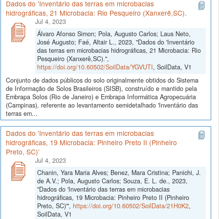
Dados do 'Inventário das terras em microbacias
hidrográficas, 21 Microbacia: Rio Pesqueiro (Xanxerê,SC).
Jul 4, 2023
Álvaro Afonso Simon; Pola, Augusto Carlos; Laus Neto,
José Augusto; Faé, Altair L., 2023, "Dados do 'Inventário
das terras em microbacias hidrográficas, 21 Microbacia: Rio
Pesqueiro (Xanxerê,SC).",
https://doi.org/10.60502/SoilData/YGVUTI
, SoilData, V1
Conjunto de dados públicos do solo originalmente obtidos do Sistema
de Informação de Solos Brasileiros (SISB), construído e mantido pela
Embrapa Solos (Rio de Janeiro) e Embrapa Informática Agropecuária
(Campinas), referente ao levantamento semidetalhado 'Inventário das
terras em...
Dados do 'Inventário das terras em microbacias
hidrográficas, 19 Microbacia: Pinheiro Preto II (Pinheiro
Preto, SC)'
Jul 4, 2023
Chanin, Yara Maria Alves; Benez, Mara Cristina; Panichi, J.
de A.V.; Pola, Augusto Carlos; Souza, E. L. de., 2023,
"Dados do 'Inventário das terras em microbacias
hidrográficas, 19 Microbacia: Pinheiro Preto II (Pinheiro
Preto, SC)'",
https://doi.org/10.60502/SoilData/21H0K2
,
SoilData, V1