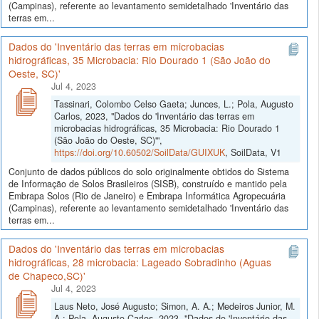
(Campinas), referente ao levantamento semidetalhado 'Inventário das
terras em...
Dados do 'Inventário das terras em microbacias
hidrográficas, 35 Microbacia: Rio Dourado 1 (São João do
Oeste, SC)'
Jul 4, 2023
Tassinari, Colombo Celso Gaeta; Junces, L.; Pola, Augusto
Carlos, 2023, "Dados do 'Inventário das terras em
microbacias hidrográficas, 35 Microbacia: Rio Dourado 1
(São João do Oeste, SC)'",
https://doi.org/10.60502/SoilData/GUIXUK
, SoilData, V1
Conjunto de dados públicos do solo originalmente obtidos do Sistema
de Informação de Solos Brasileiros (SISB), construído e mantido pela
Embrapa Solos (Rio de Janeiro) e Embrapa Informática Agropecuária
(Campinas), referente ao levantamento semidetalhado 'Inventário das
terras em...
Dados do 'Inventário das terras em microbacias
hidrográficas, 28 microbacia: Lageado Sobradinho (Aguas
de Chapeco,SC)'
Jul 4, 2023
Laus Neto, José Augusto; Simon, A. A.; Medeiros Junior, M.
A.; Pola, Augusto Carlos, 2023, "Dados do 'Inventário das