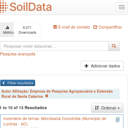
Ir
Alt
para
na
o
conteúdo
principal
E-mail de contato
Compartilhar
9,371
Métricas
Downloads
Pesquisa avançada
Adicionar dados
Filtrar resultados
Autor Afiliação:
Empresa de Pesquisa Agropecuária e Extensão
Rural de Santa Catarina
1 to 10 of 13 Resultados
Ordenar
Inventário de terras: Microbacia Concórdia (Município de
Lontras - SC)