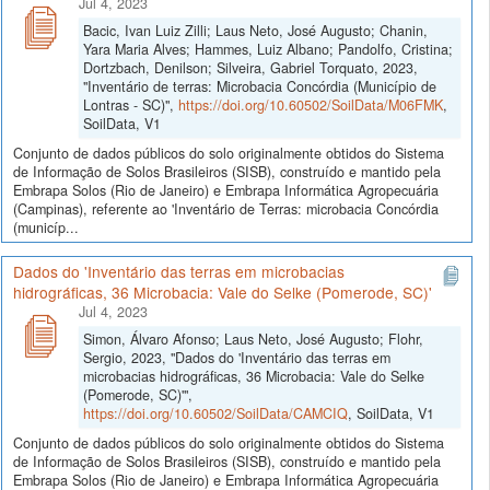
Jul 4, 2023
Bacic, Ivan Luiz Zilli; Laus Neto, José Augusto; Chanin,
Yara Maria Alves; Hammes, Luiz Albano; Pandolfo, Cristina;
Dortzbach, Denilson; Silveira, Gabriel Torquato, 2023,
"Inventário de terras: Microbacia Concórdia (Município de
Lontras - SC)",
https://doi.org/10.60502/SoilData/M06FMK
,
SoilData, V1
Conjunto de dados públicos do solo originalmente obtidos do Sistema
de Informação de Solos Brasileiros (SISB), construído e mantido pela
Embrapa Solos (Rio de Janeiro) e Embrapa Informática Agropecuária
(Campinas), referente ao 'Inventário de Terras: microbacia Concórdia
(municíp...
Dados do 'Inventário das terras em microbacias
hidrográficas, 36 Microbacia: Vale do Selke (Pomerode, SC)'
Jul 4, 2023
Simon, Álvaro Afonso; Laus Neto, José Augusto; Flohr,
Sergio, 2023, "Dados do 'Inventário das terras em
microbacias hidrográficas, 36 Microbacia: Vale do Selke
(Pomerode, SC)'",
https://doi.org/10.60502/SoilData/CAMCIQ
, SoilData, V1
Conjunto de dados públicos do solo originalmente obtidos do Sistema
de Informação de Solos Brasileiros (SISB), construído e mantido pela
Embrapa Solos (Rio de Janeiro) e Embrapa Informática Agropecuária