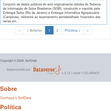
Conjunto de dados públicos do solo originalmente obtidos do Sistema
de Informação de Solos Brasileiros (SISB), construído e mantido pela
Embrapa Solos (Rio de Janeiro) e Embrapa Informática Agropecuária
(Campinas), referente ao levantamento semidetalhado 'Inventário das
terras em...
(Atual)
«
< Anterior
1
2
Próxima >
»
Copyright © 2026, SoilData
Desenvolvido por
v. 5.12.1 build 1122-cf90431
Sobre
Conheça o SoilData
Política