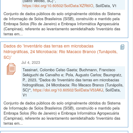
(Salto Veloso, SC)'",
https://doi.org/10.60502/SoilData/XZR6IO
, SoilData, V1
Conjunto de dados públicos do solo originalmente obtidos do Sistema
de Informação de Solos Brasileiros (SISB), construído e mantido pela
Embrapa Solos (Rio de Janeiro) e Embrapa Informática Agropecuária
(Campinas), referente ao levantamento semidetalhado 'Inventário das
terras em...
Dados do 'Inventário das terras em microbacias
hidrográficas, 24 Microbacia: Rio Macaco Branco (Tunápolis,
SC)'
Jul 4, 2023
Tassinari, Colombo Celso Gaeta; Buchmann, Francisco
Sekiguchi de Carvalho e; Pola, Augusto Carlos; Baumgratz,
P., 2023, "Dados do 'Inventário das terras em microbacias
hidrográficas, 24 Microbacia: Rio Macaco Branco (Tunápolis,
SC)'",
https://doi.org/10.60502/SoilData/V53AKJ
, SoilData,
V1
Conjunto de dados públicos do solo originalmente obtidos do Sistema
de Informação de Solos Brasileiros (SISB), construído e mantido pela
Embrapa Solos (Rio de Janeiro) e Embrapa Informática Agropecuária
(Campinas), referente ao levantamento semidetalhado 'Inventário das
terras em...