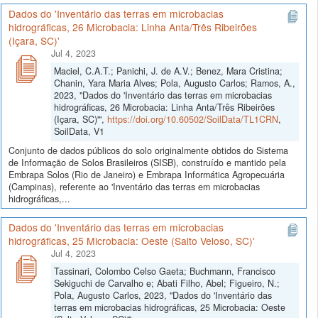
Dados do 'Inventário das terras em microbacias
hidrográficas, 26 Microbacia: Linha Anta/Três Ribeirões
(Içara, SC)'
Jul 4, 2023
Maciel, C.A.T.; Panichi, J. de A.V.; Benez, Mara Cristina;
Chanin, Yara Maria Alves; Pola, Augusto Carlos; Ramos, A.,
2023, "Dados do 'Inventário das terras em microbacias
hidrográficas, 26 Microbacia: Linha Anta/Três Ribeirões
(Içara, SC)'",
https://doi.org/10.60502/SoilData/TL1CRN
,
SoilData, V1
Conjunto de dados públicos do solo originalmente obtidos do Sistema
de Informação de Solos Brasileiros (SISB), construído e mantido pela
Embrapa Solos (Rio de Janeiro) e Embrapa Informática Agropecuária
(Campinas), referente ao 'Inventário das terras em microbacias
hidrográficas,...
Dados do 'Inventário das terras em microbacias
hidrográficas, 25 Microbacia: Oeste (Salto Veloso, SC)'
Jul 4, 2023
Tassinari, Colombo Celso Gaeta; Buchmann, Francisco
Sekiguchi de Carvalho e; Abati Filho, Abel; Figueiro, N.;
Pola, Augusto Carlos, 2023, "Dados do 'Inventário das
terras em microbacias hidrográficas, 25 Microbacia: Oeste