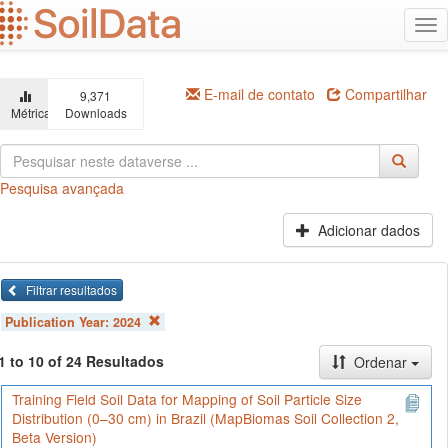
Ir
Alt
para
na
o
conteúdo
principal
E-mail de contato
Compartilhar
9,371
Métricas
Downloads
Pesquisa avançada
Adicionar dados
Filtrar resultados
Publication Year:
2024
1 to 10 of 24 Resultados
Ordenar
Training Field Soil Data for Mapping of Soil Particle Size
Distribution (0–30 cm) in Brazil (MapBiomas Soil Collection 2,
Beta Version)