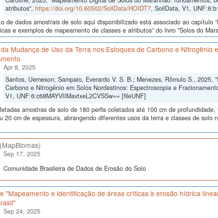
Caroline, 2025, "Mapeamento Digital de Solos do Maranhão: fundamentos, b
atributos",
https://doi.org/10.60502/SoilData/HOIDT7
, SoilData, V1, UNF:6:
o de dados amostrais de solo aqui disponibilizado está associado ao capítul
icas e exemplos de mapeamento de classes e atributos” do livro "Solos do Maran
 da Mudança de Uso da Terra nos Estoques de Carbono e Nitrogênio e
amento
Apr 8, 2025
Santos, Uemeson; Sampaio, Everardo V. S. B.; Menezes, Rômulo S., 2025, 
Carbono e Nitrogênio em Solos Nordestinos: Espectroscopia e Fracionament
V1, UNF:6:c68MAYVIIMavtxeL2CVSSw== [fileUNF]
letadas amostras de solo de 180 perfis coletados até 100 cm de profundidade
u 20 cm de espessura, abrangendo diferentes usos da terra e classes de solo 
(MapBiomas)
Sep 17, 2025
Comunidade Brasileira de Dados de Erosão do Solo
 "Mapeamento e identificação de áreas críticas à erosão hídrica line
rasil"
Sep 24, 2025