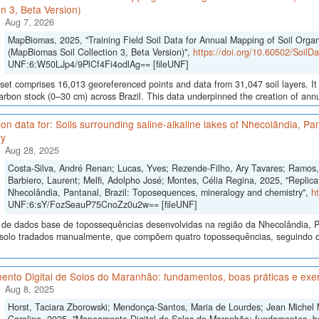
on 3, Beta Version)
Aug 7, 2026
MapBiomas, 2025, "Training Field Soil Data for Annual Mapping of Soil Orga
(MapBiomas Soil Collection 3, Beta Version)",
https://doi.org/10.60502/Soil
UNF:6:W50LJp4/9PlCf4Fi4odlAg== [fileUNF]
set comprises 16,013 georeferenced points and data from 31,047 soil layers. It 
arbon stock (0–30 cm) across Brazil. This data underpinned the creation of annua
ion data for: Soils surrounding saline-alkaline lakes of Nhecolândia, P
ry
Aug 28, 2025
Costa-Silva, André Renan; Lucas, Yves; Rezende-Filho, Ary Tavares; Ramos, 
Barbiero, Laurent; Melfi, Adolpho José; Montes, Célia Regina, 2025, "Replicati
Nhecolândia, Pantanal, Brazil: Toposequences, mineralogy and chemistry",
h
UNF:6:sY/FozSeauP75CnoZz0u2w== [fileUNF]
 de dados base de topossequências desenvolvidas na região da Nhecolândia, 
e solo tradados manualmente, que compõem quatro topossequências, seguindo o 
nto Digital de Solos do Maranhão: fundamentos, boas práticas e exe
Aug 8, 2025
Horst, Taciara Zborowski; Mendonça-Santos, Maria de Lourdes; Jean Michel