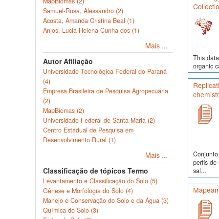
MapBiomas (2)
Collecti
Samuel-Rosa, Alessandro (2)
Acosta, Amanda Cristina Beal (1)
Anjos, Lucia Helena Cunha dos (1)
Mais ...
This data
Autor Afiliação
organic c
Universidade Tecnológica Federal do Paraná
(4)
Replicat
Empresa Brasileira de Pesquisa Agropecuária
chemist
(2)
MapBiomas (2)
Universidade Federal de Santa Maria (2)
Centro Estadual de Pesquisa em
Desenvolvimento Rural (1)
Conjunto
Mais ...
perfis d
Classificação de tópicos Termo
sal...
Levantamento e Classificação do Solo (5)
Mapeame
Gênese e Morfologia do Solo (4)
Manejo e Conservação do Solo e da Água (3)
Química do Solo (3)