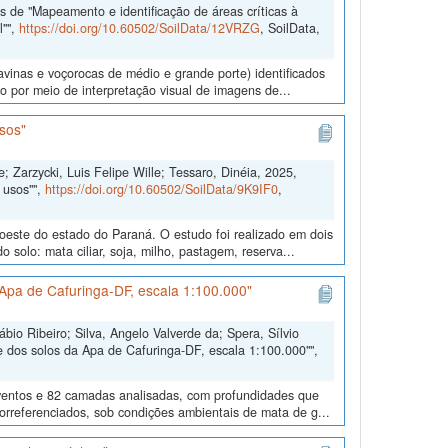
 de "Mapeamento e identificação de áreas críticas à
l"",
https://doi.org/10.60502/SoilData/12VRZG
, SoilData,
ravinas e voçorocas de médio e grande porte) identificados
 por meio de interpretação visual de imagens de...
sos"
; Zarzycki, Luis Felipe Wille; Tessaro, Dinéia, 2025,
 usos"",
https://doi.org/10.60502/SoilData/9K9IF0
,
doeste do estado do Paraná. O estudo foi realizado em dois
solo: mata ciliar, soja, milho, pastagem, reserva...
Apa de Cafuringa-DF, escala 1:100.000"
io Ribeiro; Silva, Angelo Valverde da; Spera, Sílvio
 dos solos da Apa de Cafuringa-DF, escala 1:100.000"",
eventos e 82 camadas analisadas, com profundidades que
eorreferenciados, sob condições ambientais de mata de g...