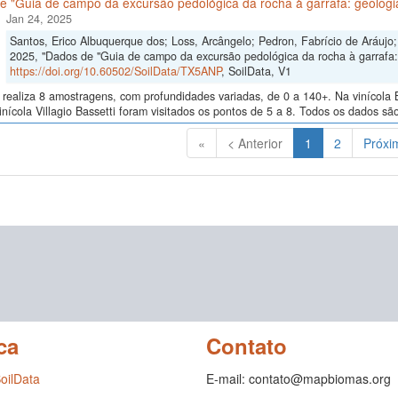
 "Guia de campo da excursão pedológica da rocha à garrafa: geologia
Jan 24, 2025
Santos, Erico Albuquerque dos; Loss, Arcângelo; Pedron, Fabrício de Aráujo; 
2025, "Dados de "Guia de campo da excursão pedológica da rocha à garrafa: 
https://doi.org/10.60502/SoilData/TX5ANP
, SoilData, V1
realiza 8 amostragens, com profundidades variadas, de 0 a 140+. Na vinícola B
inícola Villagio Bassetti foram visitados os pontos de 5 a 8. Todos os dados são
(Atual)
«
< Anterior
1
2
Próxi
ca
Contato
SoilData
E-mail: contato@mapbiomas.org