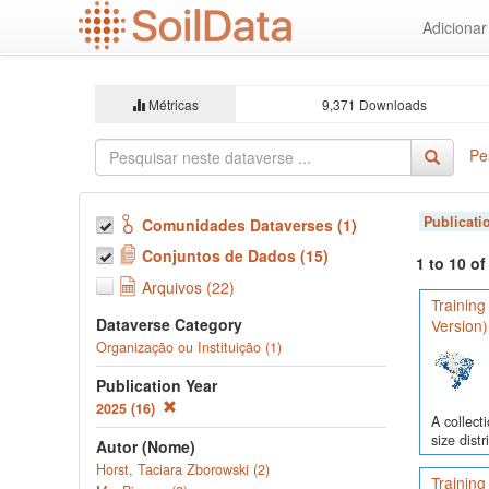
Ir
Adiciona
para
o
conteúdo
principal
Métricas
9,371 Downloads
Pe
Publicati
Comunidades Dataverses (1)
Conjuntos de Dados (15)
1 to 10 o
Arquivos (22)
Training
Dataverse Category
Version)
Organização ou Instituição (1)
Publication Year
2025 (16)
A collect
size dist
Autor (Nome)
Horst, Taciara Zborowski (2)
Training