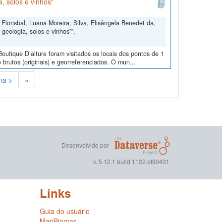
, solos e vinhos"
Florisbal, Luana Moreira; Silva, Elisângela Benedet da,
geologia, solos e vinhos"",
outique D’alture foram visitados os locais dos pontos de 1
 brutos (originais) e georreferenciados. O mun...
ma >
»
Desenvolvido por
v. 5.12.1 build 1122-cf90431
Links
Guia do usuário
MapBiomas