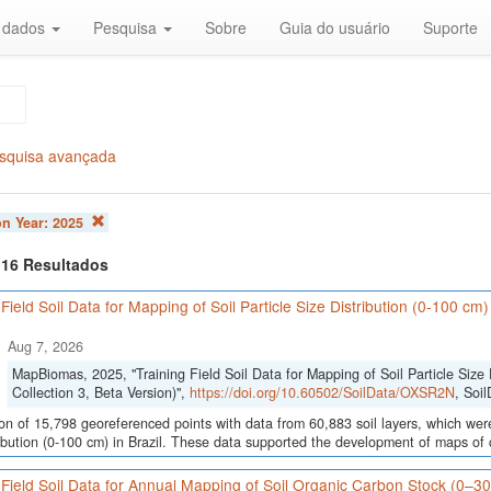
r dados
Pesquisa
Sobre
Guia do usuário
Suporte
squisa avançada
on Year:
2025
f 16 Resultados
 Field Soil Data for Mapping of Soil Particle Size Distribution (0-100 cm
Aug 7, 2026
MapBiomas, 2025, "Training Field Soil Data for Mapping of Soil Particle Size 
Collection 3, Beta Version)",
https://doi.org/10.60502/SoilData/OXSR2N
, Soi
ion of 15,798 georeferenced points with data from 60,883 soil layers, which were
ribution (0-100 cm) in Brazil. These data supported the development of maps of c
 Field Soil Data for Annual Mapping of Soil Organic Carbon Stock (0–3