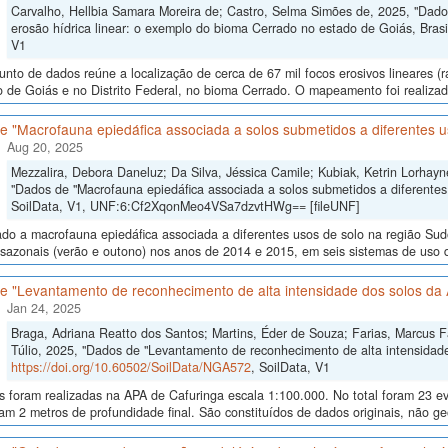
Carvalho, Hellbia Samara Moreira de; Castro, Selma Simões de, 2025, "Dados
erosão hídrica linear: o exemplo do bioma Cerrado no estado de Goiás, Brasi
V1
unto de dados reúne a localização de cerca de 67 mil focos erosivos lineares (
 de Goiás e no Distrito Federal, no bioma Cerrado. O mapeamento foi realizado
e "Macrofauna epiedáfica associada a solos submetidos a diferentes u
Aug 20, 2025
Mezzalira, Debora Daneluz; Da Silva, Jéssica Camile; Kubiak, Ketrin Lorhayne
"Dados de "Macrofauna epiedáfica associada a solos submetidos a diferentes
SoilData, V1, UNF:6:Cf2XqonMeo4VSa7dzvtHWg== [fileUNF]
ado a macrofauna epiedáfica associada a diferentes usos de solo na região Su
sazonais (verão e outono) nos anos de 2014 e 2015, em seis sistemas de uso do 
e "Levantamento de reconhecimento de alta intensidade dos solos da 
Jan 24, 2025
Braga, Adriana Reatto dos Santos; Martins, Éder de Souza; Farias, Marcus Fáb
Túlio, 2025, "Dados de "Levantamento de reconhecimento de alta intensidade
https://doi.org/10.60502/SoilData/NGA572
, SoilData, V1
as foram realizadas na APA de Cafuringa escala 1:100.000. No total foram 23 
am 2 metros de profundidade final. São constituídos de dados originais, não g