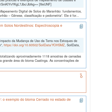
oas práticas e exemplos de mapeamento de classes e
b1SmKIYvYKgL7Jbc/Jbtkg== [fileUNF]
o “Mapeamento Digital de Solos do Maranhão: fundamentos,
hão – Gênese, classificação e pedometria". Ele é for...
m Solos Nordestinos: Espectroscopia e
"Impacto da Mudança de Uso da Terra nos Estoques de
o",
https://doi.org/10.60502/SoilData/YOHSMZ
, SoilData,
, totalizando aproximadamente 1118 amostras de camadas
na grande área do bioma Caatinga. As concentrações de
ar: o exemplo do bioma Cerrado no estado de