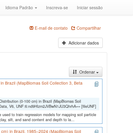
Idioma Padrão
Inscreva-se
Iniciar sessão
E-mail de contato
Compartilhar
Adicionar dados
Ordenar
) in Brazil (MapBiomas Soil Collection 3, Beta
Distribution (0-100 cm) in Brazil (MapBiomas Soil
lData, V6, UNF:6:nd9Hlzm2JVBwN1JU3QhrhA== [fileUNF]
 used to train regression models for mapping soil particle
lay, silt, and sand content and depth to la...
0 cm) in Brazil, 1985–2024 (MapBiomas Soil