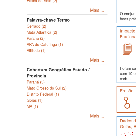
Física do Solo (2)
Mais ...
O conjunt
boas prát
Palavra-chave Termo
Cerrado (2)
Impacto
Mata Atlântica (2)
Fracion
Paraná (2)
APA de Cafuringa (1)
Altitude (1)
Mais ...
Foram co
Cobertura Geográfica Estado /
com 10 o
Província
carb...
Paraná (5)
Mato Grosso do Sul (2)
Erosão
Distrito Federal (1)
Goiás (1)
MA (1)
Mais ...
Dados de
Goiás, B