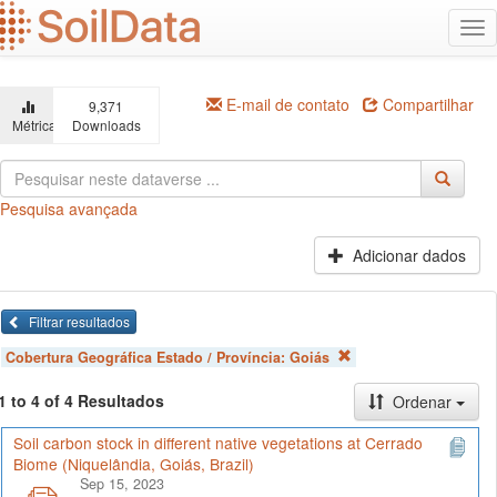
Ir
Alt
para
na
o
conteúdo
principal
E-mail de contato
Compartilhar
9,371
Métricas
Downloads
Pesquisa avançada
Adicionar dados
Filtrar resultados
Cobertura Geográfica Estado / Província:
Goiás
1 to 4 of 4 Resultados
Ordenar
Soil carbon stock in different native vegetations at Cerrado
Biome (Niquelândia, Goiás, Brazil)
Sep 15, 2023