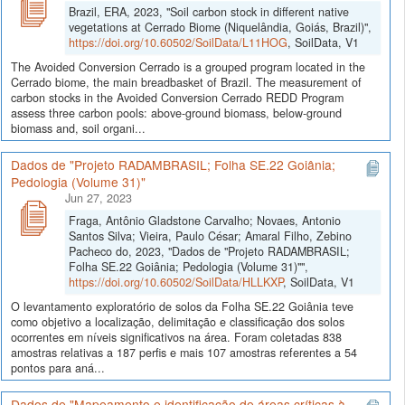
Brazil, ERA, 2023, "Soil carbon stock in different native
vegetations at Cerrado Biome (Niquelândia, Goiás, Brazil)",
https://doi.org/10.60502/SoilData/L11HOG
, SoilData, V1
The Avoided Conversion Cerrado is a grouped program located in the
Cerrado biome, the main breadbasket of Brazil. The measurement of
carbon stocks in the Avoided Conversion Cerrado REDD Program
assess three carbon pools: above-ground biomass, below-ground
biomass and, soil organi...
Dados de "Projeto RADAMBRASIL; Folha SE.22 Goiânia;
Pedologia (Volume 31)"
Jun 27, 2023
Fraga, Antônio Gladstone Carvalho; Novaes, Antonio
Santos Silva; Vieira, Paulo César; Amaral Filho, Zebino
Pacheco do, 2023, "Dados de "Projeto RADAMBRASIL;
Folha SE.22 Goiânia; Pedologia (Volume 31)"",
https://doi.org/10.60502/SoilData/HLLKXP
, SoilData, V1
O levantamento exploratório de solos da Folha SE.22 Goiânia teve
como objetivo a localização, delimitação e classificação dos solos
ocorrentes em níveis significativos na área. Foram coletadas 838
amostras relativas a 187 perfis e mais 107 amostras referentes a 54
pontos para aná...
Dados de "Mapeamento e identificação de áreas críticas à