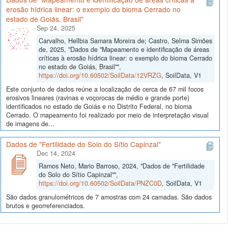
erosão hídrica linear: o exemplo do bioma Cerrado no
estado de Goiás, Brasil"
Sep 24, 2025
Carvalho, Hellbia Samara Moreira de; Castro, Selma Simões
de, 2025, "Dados de "Mapeamento e identificação de áreas
críticas à erosão hídrica linear: o exemplo do bioma Cerrado
no estado de Goiás, Brasil"",
https://doi.org/10.60502/SoilData/12VRZG
, SoilData, V1
Este conjunto de dados reúne a localização de cerca de 67 mil focos
erosivos lineares (ravinas e voçorocas de médio e grande porte)
identificados no estado de Goiás e no Distrito Federal, no bioma
Cerrado. O mapeamento foi realizado por meio de interpretação visual
de imagens de...
Dados de "Fertilidade do Solo do Sítio Capinzal"
Dec 14, 2024
Ramos Neto, Mario Barroso, 2024, "Dados de "Fertilidade
do Solo do Sítio Capinzal"",
https://doi.org/10.60502/SoilData/PNZC0D
, SoilData, V1
São dados granulométricos de 7 amostras com 24 camadas. São dados
brutos e georreferenciados.