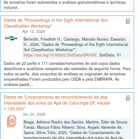
As amostras foram submetidas a análises granulométricas e químicas,
incluind...
Dados de "Proceedings of the Eigth International Soil
Classification Workshop"
Apr 13, 2026
Beinroth, Friedrich H.; Camargo, Marcelo Nunes; Eswaran,
H., 2026, "Dados de "Proceedings of the Eigth International
Soil Classification Workshop"",
https://doi.org/10.60502/SoilData/BAGI6F
, SoilData, V1
Dados de 23 perfis e 171 camadas/horizontes de solo cujos dados
descritivos e analíticos completos são relatados da seguinte forma. Para
todos os perfis, dois conjuntos de análises se originaram de amostras
emparelhadas Foram produzidos pelo USDA e pela EMBRAPA. As
análises padrã...
Dados de "Levantamento de reconhecimento de alta
intensidade dos solos da Apa de Cafuringa-DF, escala
1:100.000"
Jan 24, 2025
Braga, Adriana Reatto dos Santos; Martins, Éder de Souza;
Farias, Marcus Fábio Ribeiro; Silva, Angelo Valverde da;
Spera, Sílvio Túlio, 2025, "Dados de "Levantamento de
reconhecimento de alta intensidade dos solos da Apa de