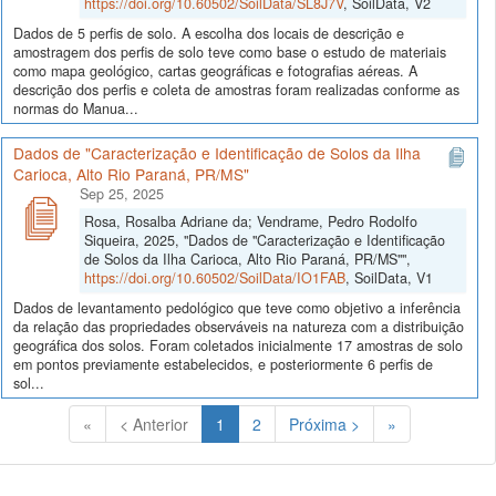
https://doi.org/10.60502/SoilData/SL8J7V
, SoilData, V2
Dados de 5 perfis de solo. A escolha dos locais de descrição e
amostragem dos perfis de solo teve como base o estudo de materiais
como mapa geológico, cartas geográficas e fotografias aéreas. A
descrição dos perfis e coleta de amostras foram realizadas conforme as
normas do Manua...
Dados de "Caracterização e Identificação de Solos da Ilha
Carioca, Alto Rio Paraná, PR/MS"
Sep 25, 2025
Rosa, Rosalba Adriane da; Vendrame, Pedro Rodolfo
Siqueira, 2025, "Dados de "Caracterização e Identificação
de Solos da Ilha Carioca, Alto Rio Paraná, PR/MS"",
https://doi.org/10.60502/SoilData/IO1FAB
, SoilData, V1
Dados de levantamento pedológico que teve como objetivo a inferência
da relação das propriedades observáveis na natureza com a distribuição
geográfica dos solos. Foram coletados inicialmente 17 amostras de solo
em pontos previamente estabelecidos, e posteriormente 6 perfis de
sol...
(Atual)
«
< Anterior
1
2
Próxima >
»