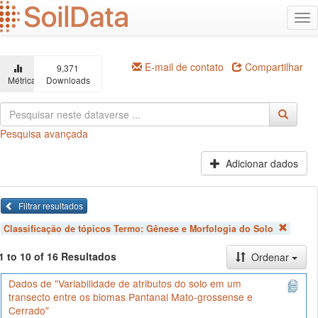
Ir
Alt
para
na
o
conteúdo
principal
E-mail de contato
Compartilhar
9,371
Métricas
Downloads
Pesquisa avançada
Adicionar dados
Filtrar resultados
Classificação de tópicos Termo:
Gênese e Morfologia do Solo
1 to 10 of 16 Resultados
Ordenar
Dados de "Variabilidade de atributos do solo em um
transecto entre os biomas Pantanal Mato-grossense e
Cerrado"