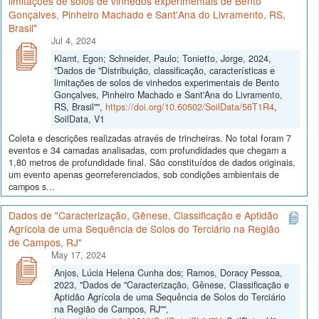
limitações de solos de vinhedos experimentais de Bento
Gonçalves, Pinheiro Machado e Sant'Ana do Livramento, RS,
Brasil"
Jul 4, 2024
Klamt, Egon; Schneider, Paulo; Tonietto, Jorge, 2024,
"Dados de "Distribuição, classificação, características e
limitações de solos de vinhedos experimentais de Bento
Gonçalves, Pinheiro Machado e Sant'Ana do Livramento,
RS, Brasil"",
https://doi.org/10.60502/SoilData/56T1R4
,
SoilData, V1
Coleta e descrições realizadas através de trincheiras. No total foram 7
eventos e 34 camadas analisadas, com profundidades que chegam a
1,80 metros de profundidade final. São constituídos de dados originais,
um evento apenas georreferenciados, sob condições ambientais de
campos s...
Dados de "Caracterização, Gênese, Classificação e Aptidão
Agrícola de uma Sequência de Solos do Terciário na Região
de Campos, RJ"
May 17, 2024
Anjos, Lúcia Helena Cunha dos; Ramos, Doracy Pessoa,
2023, "Dados de "Caracterização, Gênese, Classificação e
Aptidão Agrícola de uma Sequência de Solos do Terciário
na Região de Campos, RJ"",