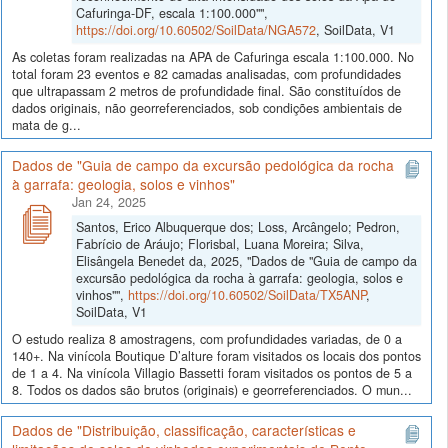
Cafuringa-DF, escala 1:100.000"",
https://doi.org/10.60502/SoilData/NGA572
, SoilData, V1
As coletas foram realizadas na APA de Cafuringa escala 1:100.000. No
total foram 23 eventos e 82 camadas analisadas, com profundidades
que ultrapassam 2 metros de profundidade final. São constituídos de
dados originais, não georreferenciados, sob condições ambientais de
mata de g...
Dados de "Guia de campo da excursão pedológica da rocha
à garrafa: geologia, solos e vinhos"
Jan 24, 2025
Santos, Erico Albuquerque dos; Loss, Arcângelo; Pedron,
Fabrício de Aráujo; Florisbal, Luana Moreira; Silva,
Elisângela Benedet da, 2025, "Dados de "Guia de campo da
excursão pedológica da rocha à garrafa: geologia, solos e
vinhos"",
https://doi.org/10.60502/SoilData/TX5ANP
,
SoilData, V1
O estudo realiza 8 amostragens, com profundidades variadas, de 0 a
140+. Na vinícola Boutique D’alture foram visitados os locais dos pontos
de 1 a 4. Na vinícola Villagio Bassetti foram visitados os pontos de 5 a
8. Todos os dados são brutos (originais) e georreferenciados. O mun...
Dados de "Distribuição, classificação, características e