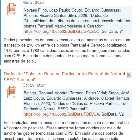
Mar 2, 2026
Novaes Filho, João Paulo; Couto, Eduardo Guimarães;
Amorim, Ricardo Santos Silva, 2026, "Dados de
"Variabilidade de atributos do solo em um transecto entre os
biomas Pantanal Mato-grossense e Cerrado"",
https://doi.org/10.60502/SoilData/SPLGEO
, SoilData, V1
Dados provenientes de uma extensa coleta de amostras de solo em um
transecto de 210 km entre os biomas Pantanal e Cerrado, totalizando
1415 pontos e 1780 camadas. Essas amostras foram georreferenciadas
com GPS. Em cada um dos pontos de amostragem, foram coletadas
amostras de solo...
Dados de "Solos da Reserva Particular do Patrimônio Natural
SESC Pantanal"
Oct 29, 2024
Beirigo, Raphael Moreira; Torrado, Pablo Vidal; Stape, José
Luiz; Couto, Eduardo Guimarães; Andrade, Gabriel Ramatis
Plugiese, 2023, "Dados de "Solos da Reserva Particular do
Patrimônio Natural SESC Pantanal"",
https://doi.org/10.60502/SoilData/FDBVUA
, SoilData, V2
Foi conduzida uma extensa coleta de amostras de solo em um total de
47 pontos de pesquisa. Essas amostras foram obtidas por meio de
trincheiras georreferenciadas com GPS. Em cada um dos pontos de
amostragem, foram meticulosamente coletadas amostras de solo