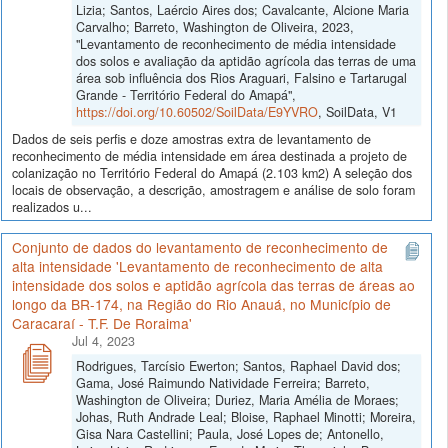
Lizia; Santos, Laércio Aires dos; Cavalcante, Alcione Maria
Carvalho; Barreto, Washington de Oliveira, 2023,
"Levantamento de reconhecimento de média intensidade
dos solos e avaliação da aptidão agrícola das terras de uma
área sob influência dos Rios Araguari, Falsino e Tartarugal
Grande - Território Federal do Amapá",
https://doi.org/10.60502/SoilData/E9YVRO
, SoilData, V1
Dados de seis perfis e doze amostras extra de levantamento de
reconhecimento de média intensidade em área destinada a projeto de
colanização no Território Federal do Amapá (2.103 km2) A seleção dos
locais de observação, a descrição, amostragem e análise de solo foram
realizados u...
Conjunto de dados do levantamento de reconhecimento de
alta intensidade 'Levantamento de reconhecimento de alta
intensidade dos solos e aptidão agrícola das terras de áreas ao
longo da BR-174, na Região do Rio Anauá, no Município de
Caracaraí - T.F. De Roraima'
Jul 4, 2023
Rodrigues, Tarcísio Ewerton; Santos, Raphael David dos;
Gama, José Raimundo Natividade Ferreira; Barreto,
Washington de Oliveira; Duriez, Maria Amélia de Moraes;
Johas, Ruth Andrade Leal; Bloise, Raphael Minotti; Moreira,
Gisa Nara Castellini; Paula, José Lopes de; Antonello,