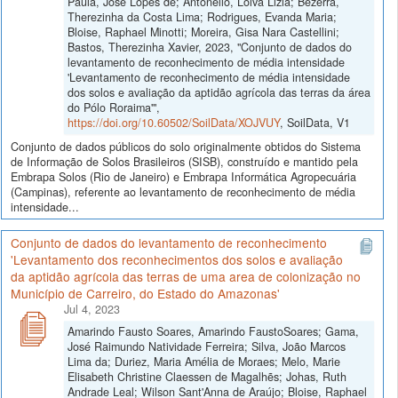
Paula, José Lopes de; Antonello, Loiva Lizia; Bezerra,
Therezinha da Costa Lima; Rodrigues, Evanda Maria;
Bloise, Raphael Minotti; Moreira, Gisa Nara Castellini;
Bastos, Therezinha Xavier, 2023, "Conjunto de dados do
levantamento de reconhecimento de média intensidade
'Levantamento de reconhecimento de média intensidade
dos solos e avaliação da aptidão agrícola das terras da área
do Pólo Roraima'",
https://doi.org/10.60502/SoilData/XOJVUY
, SoilData, V1
Conjunto de dados públicos do solo originalmente obtidos do Sistema
de Informação de Solos Brasileiros (SISB), construído e mantido pela
Embrapa Solos (Rio de Janeiro) e Embrapa Informática Agropecuária
(Campinas), referente ao levantamento de reconhecimento de média
intensidade...
Conjunto de dados do levantamento de reconhecimento
'Levantamento dos reconhecimentos dos solos e avaliação
da aptidão agrícola das terras de uma area de colonização no
Município de Carreiro, do Estado do Amazonas'
Jul 4, 2023
Amarindo Fausto Soares, Amarindo FaustoSoares; Gama,
José Raimundo Natividade Ferreira; Silva, João Marcos
Lima da; Duriez, Maria Amélia de Moraes; Melo, Marie
Elisabeth Christine Claessen de Magalhẽs; Johas, Ruth
Andrade Leal; Wilson Sant'Anna de Araújo; Bloise, Raphael