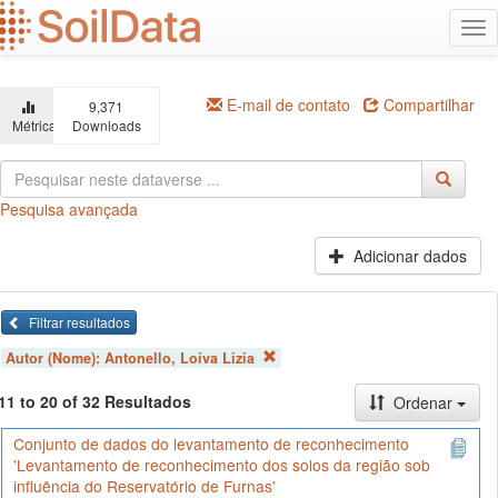
Ir
Alt
para
na
o
conteúdo
principal
E-mail de contato
Compartilhar
9,371
Métricas
Downloads
Pesquisa avançada
Adicionar dados
Filtrar resultados
Autor (Nome):
Antonello, Loiva Lizia
11 to 20 of 32 Resultados
Ordenar
Conjunto de dados do levantamento de reconhecimento
'Levantamento de reconhecimento dos solos da região sob
influência do Reservatório de Furnas'