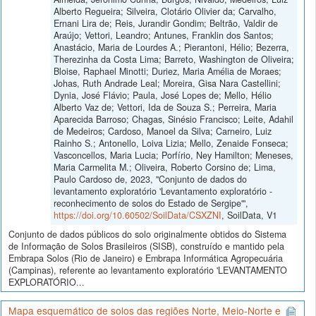
Alberto Regueira; Silveira, Clotário Olivier da; Carvalho,
Ernani Lira de; Reis, Jurandir Gondim; Beltrão, Valdir de
Araújo; Vettori, Leandro; Antunes, Franklin dos Santos;
Anastácio, Maria de Lourdes A.; Pierantoni, Hélio; Bezerra,
Therezinha da Costa Lima; Barreto, Washington de Oliveira;
Bloise, Raphael Minotti; Duriez, Maria Amélia de Moraes;
Johas, Ruth Andrade Leal; Moreira, Gisa Nara Castellini;
Dynia, José Flávio; Paula, José Lopes de; Mello, Hélio
Alberto Vaz de; Vettori, Ida de Souza S.; Perreira, Maria
Aparecida Barroso; Chagas, Sinésio Francisco; Leite, Adahil
de Medeiros; Cardoso, Manoel da Silva; Carneiro, Luiz
Rainho S.; Antonello, Loiva Lizia; Mello, Zenaide Fonseca;
Vasconcellos, Maria Lucia; Porfírio, Ney Hamilton; Meneses,
Maria Carmelita M.; Oliveira, Roberto Corsino de; Lima,
Paulo Cardoso de, 2023, "Conjunto de dados do
levantamento exploratório 'Levantamento exploratório -
reconhecimento de solos do Estado de Sergipe'",
https://doi.org/10.60502/SoilData/CSXZNI
, SoilData, V1
Conjunto de dados públicos do solo originalmente obtidos do Sistema
de Informação de Solos Brasileiros (SISB), construído e mantido pela
Embrapa Solos (Rio de Janeiro) e Embrapa Informática Agropecuária
(Campinas), referente ao levantamento exploratório 'LEVANTAMENTO
EXPLORATÓRIO...
Mapa esquemático de solos das regiões Norte, Meio-Norte e