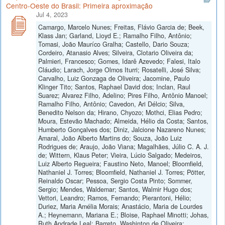
Centro-Oeste do Brasil: Primeira aproximação
Jul 4, 2023
Camargo, Marcelo Nunes; Freitas, Flávio Garcia de; Beek,
Klass Jan; Garland, Lioyd E.; Ramalho Filho, Antônio;
Tomasi, João Mauríco Gralha; Castello, Dario Souza;
Cordeiro, Atanasio Alves; Silveira, Clotario Oliveira da;
Palmieri, Francesco; Gomes, Idarê Azevedo; Falesi, Italo
Cláudio; Larach, Jorge Olmos Iturri; Rosatelli, José Silva;
Carvalho, Luiz Gonzaga de Oliveira; Jacomine, Paulo
Klinger Tito; Santos, Raphael David dos; Inclan, Raul
Suarez; Alvarez Filho, Adelino; Pires Filho, Antônio Manoel;
Ramalho Filho, Antônio; Cavedon, Ari Délcio; Silva,
Benedito Nelson da; Hirano, Chyozo; Mothci, Elias Pedro;
Moura, Estevão Machado; Almeida, Hélio da Costa; Santos,
Humberto Gonçalves dos; Diniz, Jalcione Nazareno Nunes;
Amaral, João Alberto Martins do; Souza, João Luiz
Rodrigues de; Araujo, João Viana; Magalhães, Júlio C. A. J.
de; Wittern, Klaus Peter; Vieira, Lúcio Salgado; Medeiros,
Luiz Alberto Regueira; Faustino Neto, Manoel; Bloomfield,
Nathaniel J. Torres; Bloomfield, Nathaniel J. Torres; Pötter,
Reinaldo Oscar; Pessoa, Sergio Costa Pinto; Sommer,
Sergio; Mendes, Waldemar; Santos, Walmir Hugo dos;
Vettori, Leandro; Ramos, Fernando; Pierantoni, Hélio;
Duriez, Maria Amélia Morais; Anastácio, Maria de Lourdes
A.; Heynemann, Mariana E.; Bloise, Raphael Minotti; Johas,
Ruth Andrade Leal; Barreto, Washinton de Oliveira;