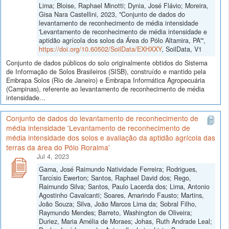
Lima; Bloise, Raphael Minotti; Dynia, José Flávio; Moreira,
Gisa Nara Castellini, 2023, "Conjunto de dados do
levantamento de reconhecimento de média intensidade
'Levantamento de reconhecimento de média intensidade e
aptidão agrícola dos solos da Área do Pólo Altamira, PA'",
https://doi.org/10.60502/SoilData/EXHXXY
, SoilData, V1
Conjunto de dados públicos do solo originalmente obtidos do Sistema
de Informação de Solos Brasileiros (SISB), construído e mantido pela
Embrapa Solos (Rio de Janeiro) e Embrapa Informática Agropecuária
(Campinas), referente ao levantamento de reconhecimento de média
intensidade...
Conjunto de dados do levantamento de reconhecimento de
média intensidade 'Levantamento de reconhecimento de
média intensidade dos solos e avaliação da aptidão agrícola das
terras da área do Pólo Roraima'
Jul 4, 2023
Gama, José Raimundo Natividade Ferreira; Rodrigues,
Tarcísio Ewerton; Santos, Raphael David dos; Rego,
Raimundo Silva; Santos, Paulo Lacerda dos; Lima, Antonio
Agostinho Cavalcanti; Soares, Amarindo Fausto; Martins,
João Souza; Silva, João Marcos Lima da; Sobral Filho,
Raymundo Mendes; Barreto, Washington de Oliveira;
Duriez, Maria Amélia de Moraes; Johas, Ruth Andrade Leal;