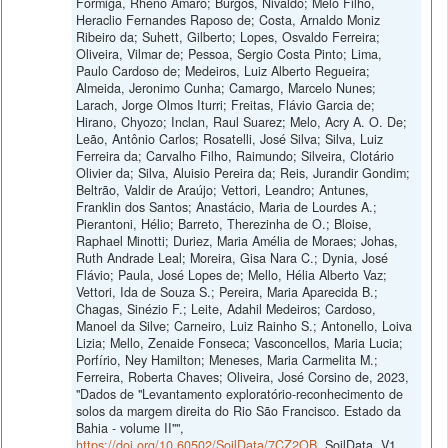
Formiga, Rheno Amaro; Burgos, Nivaldo; Mélo Filho,
Heraclio Fernandes Raposo de; Costa, Arnaldo Moniz
Ribeiro da; Suhett, Gilberto; Lopes, Osvaldo Ferreira;
Oliveira, Vilmar de; Pessoa, Sergio Costa Pinto; Lima,
Paulo Cardoso de; Medeiros, Luiz Alberto Regueira;
Almeida, Jeronimo Cunha; Camargo, Marcelo Nunes;
Larach, Jorge Olmos Iturri; Freitas, Flávio Garcia de;
Hirano, Chyozo; Inclan, Raul Suarez; Melo, Acry A. O. De;
Leão, Antônio Carlos; Rosatelli, José Silva; Silva, Luiz
Ferreira da; Carvalho Filho, Raimundo; Silveira, Clotário
Olivier da; Silva, Aluisio Pereira da; Reis, Jurandir Gondim;
Beltrão, Valdir de Araújo; Vettori, Leandro; Antunes,
Franklin dos Santos; Anastácio, Maria de Lourdes A.;
Pierantoni, Hélio; Barreto, Therezinha de O.; Bloise,
Raphael Minotti; Duriez, Maria Amélia de Moraes; Johas,
Ruth Andrade Leal; Moreira, Gisa Nara C.; Dynia, José
Flávio; Paula, José Lopes de; Mello, Hélia Alberto Vaz;
Vettori, Ida de Souza S.; Pereira, Maria Aparecida B.;
Chagas, Sinézio F.; Leite, Adahil Medeiros; Cardoso,
Manoel da Silve; Carneiro, Luiz Rainho S.; Antonello, Loiva
Lizia; Mello, Zenaide Fonseca; Vasconcellos, Maria Lucia;
Porfírio, Ney Hamilton; Meneses, Maria Carmelita M.;
Ferreira, Roberta Chaves; Oliveira, José Corsino de, 2023,
"Dados de "Levantamento exploratório-reconhecimento de
solos da margem direita do Rio São Francisco. Estado da
Bahia - volume II"",
https://doi.org/10.60502/SoilData/7CZ2OB
, SoilData, V1