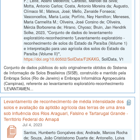
F.; Leite, Adahil Medeiros; Cardoso, Manoel da Silva;
Motta, Antonio Carlos; Costa, Antonio Moreira da; Augusto,
Clímaco M.; Mateus, José; Mello, Zenaide Fonseca;
Vasconcellos, Maria Lucia; Porfírio, Ney Hamilton; Meneses,
Maria Carmelita M.; Oliveira, José Corsino de; Oliveira,
Mércia Borborema de; Hirano, Chyoso; Bruin, Jan Hendrik
Solke, 2023, "Conjunto de dados do levantamento
exploratório-reconhecimento 'Levantamento exploratório -
reconhecimento de solos do Estado da Paraíba (Volume 1)
e interpretação para uso agrícola dos solos do Estado da
Paraíba (Volume II)'",
https://doi.org/10.60502/SoilData/F2KAXG
, SoilData, V1
Conjunto de dados públicos do solo originalmente obtidos do Sistema
de Informação de Solos Brasileiros (SISB), construído e mantido pela
Embrapa Solos (Rio de Janeiro) e Embrapa Informática Agropecuária
(Campinas), referente ao levantamento exploratório-reconhecimento
'LEVANTAMEN...
Levantamento de reconhecimento de média intensidade dos
solos e avaliação da aptidão agrícola das terras de uma área
sob influência dos Rios Araguari, Falsino e Tartarugal Grande -
Território Federal do Amapá
Jul 4, 2023
Santos, Humberto Gonçalves dos; Andrade, Marcos Rocha
de; Souza, João Cristóstomo Duarte de; Antonello, Loiva