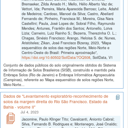
Bremaeker, Zilda Amado H.; Mello, Hélio Alberto Vaz de;
Vettori, Ida; Perreira, Maria Aparecida Barroso; Leite, Adahil
de Medeiros; Cardoso, Manoel da Silva; Castro, Abeilard
Fernando de; Pinheiro, Francisca M.; Moreira, Gisa Nara
Castellini; Paula, José Lopes de; Sobral Filho, Raymundo
Mendes; Antunes, Franklin dos Santos; Antonello, Loiva
Lizia; Carneiro, Luiz Rainho S.; Bezerra, Therezinha O. L.;
Chagas, Sinésio Francisco; Arango, Heloisa S. de; Nunes,
Aristóteles; Zikan, José Francisco Bizeray, 2023, "Mapa
esquemático de solos das regiões Norte, Meio-Norte e
Centro-Oeste do Brasil: Primeira aproximação",
https://doi.org/10.60502/SoilData/7OQ508
, SoilData, V1
Conjunto de dados públicos do solo originalmente obtidos do Sistema
de Informação de Solos Brasileiros (SISB), construído e mantido pela
Embrapa Solos (Rio de Janeiro) e Embrapa Informática Agropecuária
(Campinas), referente ao 'Mapa esquemático de solos regiões Norte,
Meio-Norte...
Dados de "Levantamento exploratório-reconhecimento de
solos da margem direita do Rio São Francisco. Estado da
Bahia - volume II"
Jul 4, 2023
Jacomine, Paulo Klinger Tito; Cavalcanti, Anionto Cabral;
Silva, Fernando B. Rodrigues e; Montenegro, José Onaldo;