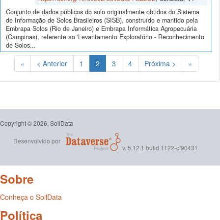
Conjunto de dados públicos do solo originalmente obtidos do Sistema
de Informação de Solos Brasileiros (SISB), construído e mantido pela
Embrapa Solos (Rio de Janeiro) e Embrapa Informática Agropecuária
(Campinas), referente ao 'Levantamento Exploratório - Reconhecimento
de Solos...
(Atual)
«
< Anterior
1
2
3
4
Próxima >
»
Copyright © 2026, SoilData
Desenvolvido por
v. 5.12.1 build 1122-cf90431
Sobre
Conheça o SoilData
Política