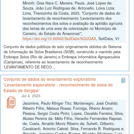
Minotti; Gisa Nara C. Moreira; Paula, José Lopes de;
Souza, João Luiz Rodrigues de; Antonello, Loiva Lizia;
Lima, Therezinha da Costa, 2023, "Conjunto de dados do
levantamento de reconhecimento 'Levantamento dos
reconhecimentos dos solos e avaliação da aptidão agrícola
das terras de uma area de colonização no Município de
Carreiro, do Estado do Amazonas'",
https://doi.org/10.60502/SoilData/SQUQAX
, SoilData, V1
Conjunto de dados públicos do solo originalmente obtidos do Sistema
de Informação de Solos Brasileiros (SISB), construído e mantido pela
Embrapa Solos (Rio de Janeiro) e Embrapa Informática Agropecuária
(Campinas), referente ao levantamento de reconhecimento
'LEVANTAMENTO DE RECO...
Conjunto de dados do levantamento exploratório
'Levantamento exploratório - reconhecimento de solos do
Estado de Sergipe'
Jul 4, 2023
Jacomine, Paulo Klinger Tito; Montenegro, José Onaldo;
Ribeiro Filho, Mateus Rosas; Formiga, Rheno Amaro;
Pessoa, Sergio Costa Pinto; Lopes, Osvaldo Ferreira; Silva,
Aluisio Pereira da; Mélo Filho, Heraclio Fernandes Raposo
de; Costa, Arnaldo Moniz Ribeiro da; Suhett, Gilberto;
Cavalcanti, Anionto Cabral; Silva, Fernando B. Rodrigues e;
Almeida, Jeronimo Cunha; Burgos, Nivaldo; Medeiros, Luiz