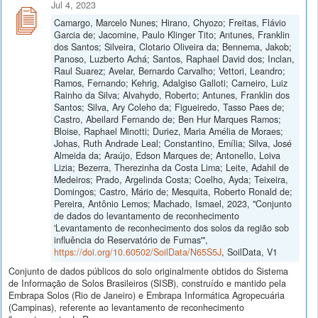
Jul 4, 2023
Camargo, Marcelo Nunes; Hirano, Chyozo; Freitas, Flávio
Garcia de; Jacomine, Paulo Klinger Tito; Antunes, Franklin
dos Santos; Silveira, Clotario Oliveira da; Bennema, Jakob;
Panoso, Luzberto Achá; Santos, Raphael David dos; Inclan,
Raul Suarez; Avelar, Bernardo Carvalho; Vettori, Leandro;
Ramos, Fernando; Kehrig, Adalgiso Galloti; Carneiro, Luiz
Rainho da Silva; Alvahydo, Roberto; Antunes, Franklin dos
Santos; Silva, Ary Coleho da; Figueiredo, Tasso Paes de;
Castro, Abeilard Fernando de; Ben Hur Marques Ramos;
Bloise, Raphael Minotti; Duriez, Maria Amélia de Moraes;
Johas, Ruth Andrade Leal; Constantino, Emília; Silva, José
Almeida da; Araújo, Edson Marques de; Antonello, Loiva
Lizia; Bezerra, Therezinha da Costa Lima; Leite, Adahil de
Medeiros; Prado, Argelinda Costa; Coelho, Ayda; Teixeira,
Domingos; Castro, Mário de; Mesquita, Roberto Ronald de;
Pereira, Antônio Lemos; Machado, Ismael, 2023, "Conjunto
de dados do levantamento de reconhecimento
'Levantamento de reconhecimento dos solos da região sob
influência do Reservatório de Furnas'",
https://doi.org/10.60502/SoilData/N65S5J
, SoilData, V1
Conjunto de dados públicos do solo originalmente obtidos do Sistema
de Informação de Solos Brasileiros (SISB), construído e mantido pela
Embrapa Solos (Rio de Janeiro) e Embrapa Informática Agropecuária
(Campinas), referente ao levantamento de reconhecimento