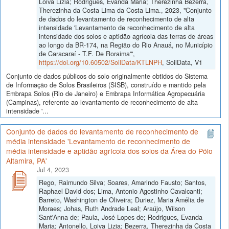
Loiva Lizia; Rodrigues, Evanda Maria; Therezinha Bezerra,
Therezinha da Costa Lima da Costa Lima., 2023, "Conjunto
de dados do levantamento de reconhecimento de alta
intensidade 'Levantamento de reconhecimento de alta
intensidade dos solos e aptidão agrícola das terras de áreas
ao longo da BR-174, na Região do Rio Anauá, no Município
de Caracaraí - T.F. De Roraima'",
https://doi.org/10.60502/SoilData/KTLNPH
, SoilData, V1
Conjunto de dados públicos do solo originalmente obtidos do Sistema
de Informação de Solos Brasileiros (SISB), construído e mantido pela
Embrapa Solos (Rio de Janeiro) e Embrapa Informática Agropecuária
(Campinas), referente ao levantamento de reconhecimento de alta
intensidade '...
Conjunto de dados do levantamento de reconhecimento de
média intensidade 'Levantamento de reconhecimento de
média intensidade e aptidão agrícola dos solos da Área do Pólo
Altamira, PA'
Jul 4, 2023
Rego, Raimundo Silva; Soares, Amarindo Fausto; Santos,
Raphael David dos; Lima, Antonio Agostinho Cavalcanti;
Barreto, Washington de Oliveira; Duriez, Maria Amélia de
Moraes; Johas, Ruth Andrade Leal; Araújo, Wilson
Sant'Anna de; Paula, José Lopes de; Rodrigues, Evanda
Maria; Antonello, Loiva Lizia; Bezerra, Therezinha da Costa