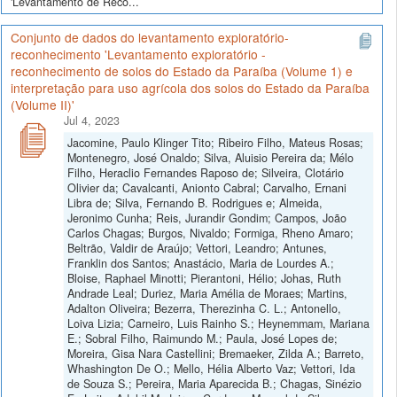
'Levantamento de Reco...
Conjunto de dados do levantamento exploratório-
reconhecimento 'Levantamento exploratório -
reconhecimento de solos do Estado da Paraíba (Volume 1) e
interpretação para uso agrícola dos solos do Estado da Paraíba
(Volume II)'
Jul 4, 2023
Jacomine, Paulo Klinger Tito; Ribeiro Filho, Mateus Rosas;
Montenegro, José Onaldo; Silva, Aluisio Pereira da; Mélo
Filho, Heraclio Fernandes Raposo de; Silveira, Clotário
Olivier da; Cavalcanti, Anionto Cabral; Carvalho, Ernani
Libra de; Silva, Fernando B. Rodrigues e; Almeida,
Jeronimo Cunha; Reis, Jurandir Gondim; Campos, João
Carlos Chagas; Burgos, Nivaldo; Formiga, Rheno Amaro;
Beltrão, Valdir de Araújo; Vettori, Leandro; Antunes,
Franklin dos Santos; Anastácio, Maria de Lourdes A.;
Bloise, Raphael Minotti; Pierantoni, Hélio; Johas, Ruth
Andrade Leal; Duriez, Maria Amélia de Moraes; Martins,
Adalton Oliveira; Bezerra, Therezinha C. L.; Antonello,
Loiva Lizia; Carneiro, Luis Rainho S.; Heynemmam, Mariana
E.; Sobral Filho, Raimundo M.; Paula, José Lopes de;
Moreira, Gisa Nara Castellini; Bremaeker, Zilda A.; Barreto,
Whashington De O.; Mello, Hélia Alberto Vaz; Vettori, Ida
de Souza S.; Pereira, Maria Aparecida B.; Chagas, Sinézio