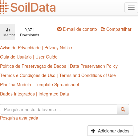
Ir
Alt
para
na
o
conteúdo
principal
E-mail de contato
Compartilhar
9,371
Métricas
Downloads
Aviso de Privacidade | Privacy Notice
Guia do Usuário | User Guide
Política de Preservação de Dados | Data Preservation Policy
Termos e Condições de Uso | Terms and Conditions of Use
Planilha Modelo | Template Spreadsheet
Dados Integrados | Integrated Data
Pesquisa avançada
Adicionar dados