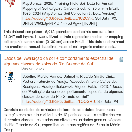
MapBiomas, 2025, "Training Field Soil Data for Annual
Mapping of Soil Organic Carbon Stock (0–30 cm) in Brazil,
1985–2024 (MapBiomas Soil Collection 3, Beta Version)",
https://doi.org/10.60502/SoilData/IUZOAK
, SoilData, V3,
UNF:6:W50LJp4/9PlCf4Fi4odlAg== [fileUNF]
This dataset comprises 16,013 georeferenced points and data from
31,047 soil layers. It was utilized to train regression models for mapping
soil organic carbon stock (0–30 cm) across Brazil. This data underpinned
the creation of annual (baseline) maps of soil organic carbon stock...
Dados de "Avaliação da cor e comportamento espectral de
algumas classes de solos do Rio Grande do Sul"
May 20, 2026
Botelho, Márcio Ramos; Dalmolin, Ricardo Simão Diniz;
Pedron, Fabrício de Araújo; Azevedo, Antonio Carlos de;
Rodrigues, Rodrigo Borkowski; Miguel, Pablo, 2023, "Dados
de "Avaliação da cor e comportamento espectral de algumas
classes de solos do Rio Grande do Sul"",
https://doi.org/10.60502/SoilData/LOOGRU
, SoilData, V4
Consiste de dados do conteúdo de ferro do solo determinado após
extração com oxalato e ditionito de 12 perfis do solo - classificados em
diferentes classes - coletados em diferentes unidades geomorfológicas
do Rio Grande do Sul, especificamente nas regiões do Planalto Médio,
Camp...