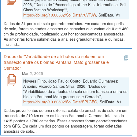
2026, "Dados de "Proceedings of the First International Soil
Classification Workshop"",
https://doi.org/10.60502/SoilData/76VTJW
, SoilData, V1
Dados de 31 perfis de solo georreferenciados. Em cada um dos perfis
de solo, foram coletadas amostras de camadas que variam de 0 até 460
cm de profundidade, totalizando 208 horizontes/camadas amostradas.
As amostras foram submetidas a análises granulométricas e químicas,
incluind...
Dados de "Variabilidade de atributos do solo em um
transecto entre os biomas Pantanal Mato-grossense e
Cerrado"
Mar 2, 2026
Novaes Filho, João Paulo; Couto, Eduardo Guimarães;
Amorim, Ricardo Santos Silva, 2026, "Dados de
"Variabilidade de atributos do solo em um transecto entre os
biomas Pantanal Mato-grossense e Cerrado"",
https://doi.org/10.60502/SoilData/SPLGEO
, SoilData, V1
Dados provenientes de uma extensa coleta de amostras de solo em um
transecto de 210 km entre os biomas Pantanal e Cerrado, totalizando
1415 pontos e 1780 camadas. Essas amostras foram georreferenciadas
com GPS. Em cada um dos pontos de amostragem, foram coletadas
amostras de solo...