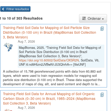
Filtrar resultados
1 to 10 of 303 Resultados
Ordenar
Training Field Soil Data for Mapping of Soil Particle Size
Distribution (0-100 cm) in Brazil (MapBiomas Soil Collection
3, Beta Version)
Aug 7, 2026
MapBiomas, 2025, "Training Field Soil Data for Mapping of
Soil Particle Size Distribution (0-100 cm) in Brazil
(MapBiomas Soil Collection 3, Beta Version)",
https://doi.org/10.60502/SoilData/OXSR2N
, SoilData, V6,
UNF:6:nd9Hlzm2JVBwN1JU3QhrhA== [fileUNF]
A collection of 15,798 georeferenced points with data from 60,883 soil
layers, which were used to train regression models for mapping soil
particle size distribution (0-100 cm) in Brazil. These data supported the
development of maps of clay, silt, and sand content and depth to la...
Training Field Soil Data for Annual Mapping of Soil Organic
Carbon Stock (0–30 cm) in Brazil, 1985–2024 (MapBiomas
Soil Collection 3, Beta Version)
Aug 7, 2026