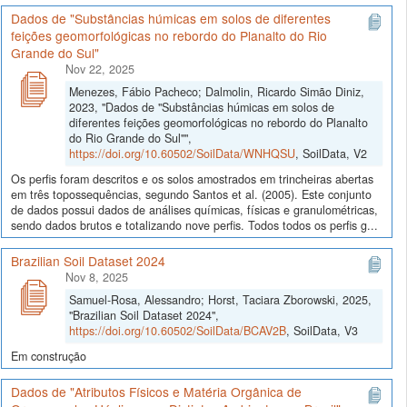
Dados de "Substâncias húmicas em solos de diferentes
feições geomorfológicas no rebordo do Planalto do Rio
Grande do Sul"
Nov 22, 2025
Menezes, Fábio Pacheco; Dalmolin, Ricardo Simão Diniz,
2023, "Dados de "Substâncias húmicas em solos de
diferentes feições geomorfológicas no rebordo do Planalto
do Rio Grande do Sul"",
https://doi.org/10.60502/SoilData/WNHQSU
, SoilData, V2
Os perfis foram descritos e os solos amostrados em trincheiras abertas
em três topossequências, segundo Santos et al. (2005). Este conjunto
de dados possui dados de análises químicas, físicas e granulométricas,
sendo dados brutos e totalizando nove perfis. Todos todos os perfis g...
Brazilian Soil Dataset 2024
Nov 8, 2025
Samuel-Rosa, Alessandro; Horst, Taciara Zborowski, 2025,
"Brazilian Soil Dataset 2024",
https://doi.org/10.60502/SoilData/BCAV2B
, SoilData, V3
Em construção
Dados de "Atributos Físicos e Matéria Orgânica de