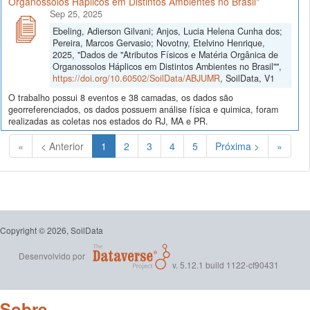
Organossolos Háplicos em Distintos Ambientes no Brasil"
Sep 25, 2025
Ebeling, Adierson Gilvani; Anjos, Lucia Helena Cunha dos;
Pereira, Marcos Gervasio; Novotny, Etelvino Henrique,
2025, "Dados de "Atributos Físicos e Matéria Orgânica de
Organossolos Háplicos em Distintos Ambientes no Brasil"",
https://doi.org/10.60502/SoilData/ABJUMR
, SoilData, V1
O trabalho possui 8 eventos e 38 camadas, os dados são
georreferenciados, os dados possuem análise física e quimica, foram
realizadas as coletas nos estados do RJ, MA e PR.
(Atual)
«
< Anterior
1
2
3
4
5
Próxima >
»
Copyright © 2026, SoilData
Desenvolvido por
v. 5.12.1 build 1122-cf90431
Sobre