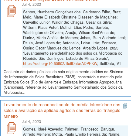
Jul 4, 2023
Santos, Humberto Gonçalves dos; Calderano Filho, Braz;
Melo, Marie Elisabeth Christine Claessen de Magalhẽs;
Carvalho Júnior, Waldir de; Chagas, César da Silva;
Wittern, Klaus Peter; Mothci, Elias Pedro; Barreto,
Washington de Oliveira; Araújo, Wilson Sant'Anna de;
Duriez, Maria Amélia de Moraes; Johas, Ruth Andrade Leal;
Paula, José Lopes de; Antonello, Loiva Lizia; Fonseca,
Osório Oscar Marques da; Lemos, Aroaldo Lopes, 2023,
"Levantamento semidetalhado dos solos da Microbacia do
Ribeirão São Domingos, Estado de Minas Gerais",
https://doi.org/10.60502/SoilData/ADPFKW
, SoilData, V1
Conjunto de dados públicos do solo originalmente obtidos do Sistema
de Informação de Solos Brasileiros (SISB), construído e mantido pela
Embrapa Solos (Rio de Janeiro) e Embrapa Informática Agropecuária
(Campinas), referente ao 'Levantamento Semidetalhado dos Solos da
Microbacia...
Levantamento de reconhecimento de média intensidade dos
solos e avaliação da aptidão agrícola das terras do Triângulo
Mineiro
Jul 4, 2023
Gomes, Idarê Azevedo; Palmieri, Francesco; Baruqui,
Alfredo Melhem; Motta, Paulo Emílio Ferreira da; Naime,