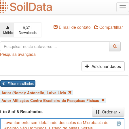
Ir
Alt
para
na
o
conteúdo
principal
E-mail de contato
Compartilhar
9,371
Métricas
Downloads
Pesquisa avançada
Adicionar dados
Filtrar resultados
Autor (Nome):
Antonello, Loiva Lizia
Autor Afiliação:
Centro Brasileiro de Pesquisas Físicas
1 to 8 of 8 Resultados
Ordenar
Levantamento semidetalhado dos solos da Microbacia do
Ribeirão São Domingos, Estado de Minas Gerais