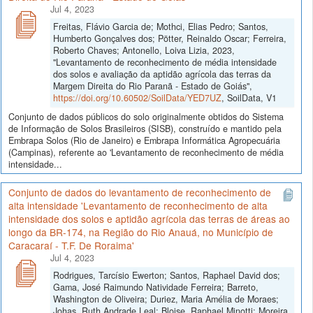
Jul 4, 2023
Freitas, Flávio Garcia de; Mothci, Elias Pedro; Santos,
Humberto Gonçalves dos; Pötter, Reinaldo Oscar; Ferreira,
Roberto Chaves; Antonello, Loiva Lizia, 2023,
"Levantamento de reconhecimento de média intensidade
dos solos e avaliação da aptidão agrícola das terras da
Margem Direita do Rio Paranã - Estado de Goiás",
https://doi.org/10.60502/SoilData/YED7UZ
, SoilData, V1
Conjunto de dados públicos do solo originalmente obtidos do Sistema
de Informação de Solos Brasileiros (SISB), construído e mantido pela
Embrapa Solos (Rio de Janeiro) e Embrapa Informática Agropecuária
(Campinas), referente ao 'Levantamento de reconhecimento de média
intensidade...
Conjunto de dados do levantamento de reconhecimento de
alta intensidade 'Levantamento de reconhecimento de alta
intensidade dos solos e aptidão agrícola das terras de áreas ao
longo da BR-174, na Região do Rio Anauá, no Município de
Caracaraí - T.F. De Roraima'
Jul 4, 2023
Rodrigues, Tarcísio Ewerton; Santos, Raphael David dos;
Gama, José Raimundo Natividade Ferreira; Barreto,
Washington de Oliveira; Duriez, Maria Amélia de Moraes;
Johas, Ruth Andrade Leal; Bloise, Raphael Minotti; Moreira,