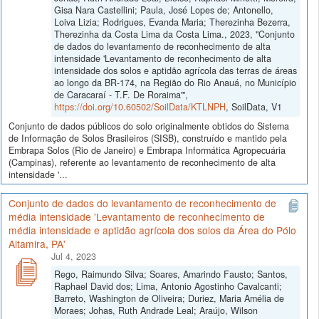
Gisa Nara Castellini; Paula, José Lopes de; Antonello,
Loiva Lizia; Rodrigues, Evanda Maria; Therezinha Bezerra,
Therezinha da Costa Lima da Costa Lima., 2023, "Conjunto
de dados do levantamento de reconhecimento de alta
intensidade 'Levantamento de reconhecimento de alta
intensidade dos solos e aptidão agrícola das terras de áreas
ao longo da BR-174, na Região do Rio Anauá, no Município
de Caracaraí - T.F. De Roraima'",
https://doi.org/10.60502/SoilData/KTLNPH
, SoilData, V1
Conjunto de dados públicos do solo originalmente obtidos do Sistema
de Informação de Solos Brasileiros (SISB), construído e mantido pela
Embrapa Solos (Rio de Janeiro) e Embrapa Informática Agropecuária
(Campinas), referente ao levantamento de reconhecimento de alta
intensidade '...
Conjunto de dados do levantamento de reconhecimento de
média intensidade 'Levantamento de reconhecimento de
média intensidade e aptidão agrícola dos solos da Área do Pólo
Altamira, PA'
Jul 4, 2023
Rego, Raimundo Silva; Soares, Amarindo Fausto; Santos,
Raphael David dos; Lima, Antonio Agostinho Cavalcanti;
Barreto, Washington de Oliveira; Duriez, Maria Amélia de
Moraes; Johas, Ruth Andrade Leal; Araújo, Wilson