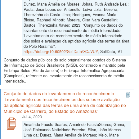
Duriez, Maria Amélia de Moraes; Johas, Ruth Andrade Leal;
Paula, José Lopes de; Antonello, Loiva Lizia; Bezerra,
Therezinha da Costa Lima; Rodrigues, Evanda Maria;
Bloise, Raphael Minotti; Moreira, Gisa Nara Castellini;
Bastos, Therezinha Xavier, 2023, "Conjunto de dados do
levantamento de reconhecimento de média intensidade
'Levantamento de reconhecimento de média intensidade
dos solos e avaliação da aptidão agrícola das terras da área
do Pólo Roraima'",
https://doi.org/10.60502/SoilData/XOJVUY
, SoilData, V1
Conjunto de dados públicos do solo originalmente obtidos do Sistema
de Informação de Solos Brasileiros (SISB), construído e mantido pela
Embrapa Solos (Rio de Janeiro) e Embrapa Informática Agropecuária
(Campinas), referente ao levantamento de reconhecimento de média
intensidade...
Conjunto de dados do levantamento de reconhecimento
'Levantamento dos reconhecimentos dos solos e avaliação
da aptidão agrícola das terras de uma area de colonização no
Município de Carreiro, do Estado do Amazonas'
Jul 4, 2023
Amarindo Fausto Soares, Amarindo FaustoSoares; Gama,
José Raimundo Natividade Ferreira; Silva, João Marcos
Lima da; Duriez, Maria Amélia de Moraes; Melo, Marie