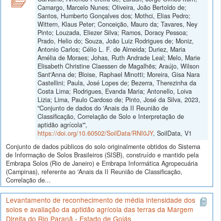
Camargo, Marcelo Nunes; Oliveira, João Bertoldo de;
Santos, Humberto Gonçalves dos; Mothci, Elias Pedro;
Wittern, Klaus Peter; Conceição, Mauro da; Tavares, Ney
Pinto; Louzada, Eliezer Silva; Ramos, Doracy Pessoa;
Prado, Helio do; Souza, João Luiz Rodrigues de; Moniz,
Antonio Carlos; Célio L. F. de Almeida; Duriez, Maria
Amélia de Moraes; Johas, Ruth Andrade Leal; Melo, Marie
Elisabeth Christine Claessen de Magalhẽs; Araújo, Wilson
Sant'Anna de; Bloise, Raphael Minotti; Moreira, Gisa Nara
Castellini; Paula, José Lopes de; Bezerra, Therezinha da
Costa Lima; Rodrigues, Evanda Maria; Antonello, Loiva
Lizia; Lima, Paulo Cardoso de; Pinto, José da Silva, 2023,
"Conjunto de dados do 'Anais da II Reunião de
Classificação, Correlação de Solo e Interpretação de
aptidão agrícola'",
https://doi.org/10.60502/SoilData/RNI0JY
, SoilData, V1
Conjunto de dados públicos do solo originalmente obtidos do Sistema
de Informação de Solos Brasileiros (SISB), construído e mantido pela
Embrapa Solos (Rio de Janeiro) e Embrapa Informática Agropecuária
(Campinas), referente ao 'Anais da II Reunião de Classificação,
Correlação de...
Levantamento de reconhecimento de média intensidade dos
solos e avaliação da aptidão agrícola das terras da Margem
Direita do Rio Paranã - Estado de Goiás