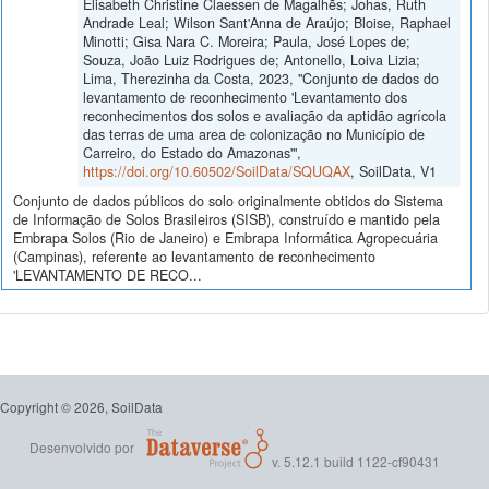
Elisabeth Christine Claessen de Magalhẽs; Johas, Ruth
Andrade Leal; Wilson Sant'Anna de Araújo; Bloise, Raphael
Minotti; Gisa Nara C. Moreira; Paula, José Lopes de;
Souza, João Luiz Rodrigues de; Antonello, Loiva Lizia;
Lima, Therezinha da Costa, 2023, "Conjunto de dados do
levantamento de reconhecimento 'Levantamento dos
reconhecimentos dos solos e avaliação da aptidão agrícola
das terras de uma area de colonização no Município de
Carreiro, do Estado do Amazonas'",
https://doi.org/10.60502/SoilData/SQUQAX
, SoilData, V1
Conjunto de dados públicos do solo originalmente obtidos do Sistema
de Informação de Solos Brasileiros (SISB), construído e mantido pela
Embrapa Solos (Rio de Janeiro) e Embrapa Informática Agropecuária
(Campinas), referente ao levantamento de reconhecimento
'LEVANTAMENTO DE RECO...
Copyright © 2026, SoilData
Desenvolvido por
v. 5.12.1 build 1122-cf90431