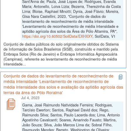
Sant'Anna de; Paula, José Lopes de; Rodrigues, Evanda
Maria; Antonello, Loiva Lizia; Bezerra, Therezinha da Costa
Lima; Bloise, Raphael Minotti; Dynia, José Flávio; Moreira,
Gisa Nara Castellini, 2023, "Conjunto de dados do
levantamento de reconhecimento de média intensidade
'Levantamento de reconhecimento de média intensidade e
aptidão agrícola dos solos da Área do Pólo Altamira, PA'",
https://doi.org/10.60502/SoilData/EXHXXY
, SoilData, V1
Conjunto de dados públicos do solo originalmente obtidos do Sistema
de Informação de Solos Brasileiros (SISB), construído e mantido pela
Embrapa Solos (Rio de Janeiro) e Embrapa Informática Agropecuária
(Campinas), referente ao levantamento de reconhecimento de média
intensidade...
Conjunto de dados do levantamento de reconhecimento de
média intensidade 'Levantamento de reconhecimento de
média intensidade dos solos e avaliação da aptidão agrícola das
terras da área do Pólo Roraima'
Jul 4, 2023
Gama, José Raimundo Natividade Ferreira; Rodrigues,
Tarcísio Ewerton; Santos, Raphael David dos; Rego,
Raimundo Silva; Santos, Paulo Lacerda dos; Lima, Antonio
Agostinho Cavalcanti; Soares, Amarindo Fausto; Martins,
João Souza; Silva, João Marcos Lima da; Sobral Filho,
Raymundo Mendes; Barreto, Washington de Oliveira;