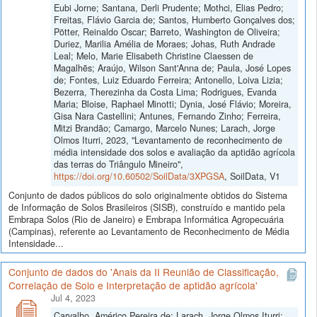
Eubi Jorne; Santana, Derli Prudente; Mothci, Elias Pedro;
Freitas, Flávio Garcia de; Santos, Humberto Gonçalves dos;
Pötter, Reinaldo Oscar; Barreto, Washington de Oliveira;
Duriez, Marilia Amélia de Moraes; Johas, Ruth Andrade
Leal; Melo, Marie Elisabeth Christine Claessen de
Magalhẽs; Araújo, Wilson Sant'Anna de; Paula, José Lopes
de; Fontes, Luiz Eduardo Ferreira; Antonello, Loiva Lizia;
Bezerra, Therezinha da Costa Lima; Rodrigues, Evanda
Maria; Bloise, Raphael Minotti; Dynia, José Flávio; Moreira,
Gisa Nara Castellini; Antunes, Fernando Zinho; Ferreira,
Mitzi Brandão; Camargo, Marcelo Nunes; Larach, Jorge
Olmos Iturri, 2023, "Levantamento de reconhecimento de
média intensidade dos solos e avaliação da aptidão agrícola
das terras do Triângulo Mineiro",
https://doi.org/10.60502/SoilData/3XPGSA
, SoilData, V1
Conjunto de dados públicos do solo originalmente obtidos do Sistema
de Informação de Solos Brasileiros (SISB), construído e mantido pela
Embrapa Solos (Rio de Janeiro) e Embrapa Informática Agropecuária
(Campinas), referente ao Levantamento de Reconhecimento de Média
Intensidade...
Conjunto de dados do 'Anais da II Reunião de Classificação,
Correlação de Solo e Interpretação de aptidão agrícola'
Jul 4, 2023
Carvalho, Américo Pereira de; Larach, Jorge Olmos Iturri;