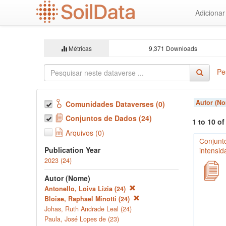
Ir
Adiciona
para
o
conteúdo
principal
Métricas
9,371 Downloads
Pe
Autor (N
Comunidades Dataverses (0)
Conjuntos de Dados (24)
1 to 10 o
Arquivos (0)
Conjunt
Publication Year
intensid
2023 (24)
Autor (Nome)
Antonello, Loiva Lizia (24)
Bloise, Raphael Minotti (24)
Johas, Ruth Andrade Leal (24)
Paula, José Lopes de (23)