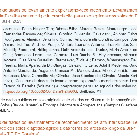
o de dados do levantamento exploratório-reconhecimento 'Levantament
a Paraíba (Volume 1) e interpretação para uso agrícola dos solos do E
Jul 4, 2023
Jacomine, Paulo Klinger Tito; Ribeiro Filho, Mateus Rosas; Montenegro, José 
Fernandes Raposo de; Silveira, Clotário Olivier da; Cavalcanti, Anionto Cabra
Rodrigues e; Almeida, Jeronimo Cunha; Reis, Jurandir Gondim; Campos, Joã
Amaro; Beltrão, Valdir de Araújo; Vettori, Leandro; Antunes, Franklin dos Sa
Minotti; Pierantoni, Hélio; Johas, Ruth Andrade Leal; Duriez, Maria Amélia d
C. L.; Antonello, Loiva Lizia; Carneiro, Luis Rainho S.; Heynemmam, Marian
Moreira, Gisa Nara Castellini; Bremaeker, Zilda A.; Barreto, Whashington De O
Pereira, Maria Aparecida B.; Chagas, Sinézio F.; Leite, Adahil Medeiros; Car
Antonio Moreira da; Augusto, Clímaco M.; Mateus, José; Mello, Zenaide Fonse
Meneses, Maria Carmelita M.; Oliveira, José Corsino de; Oliveira, Mércia Bo
2023, "Conjunto de dados do levantamento exploratório-reconhecimento 'Lev
Estado da Paraíba (Volume 1) e interpretação para uso agrícola dos solos do 
https://doi.org/10.60502/SoilData/F2KAXG
, SoilData, V1
de dados públicos do solo originalmente obtidos do Sistema de Informação de S
Solos (Rio de Janeiro) e Embrapa Informática Agropecuária (Campinas), refere
AMEN...
o de dados do levantamento de reconhecimento de alta intensidade 'L
ade dos solos e aptidão agrícola das terras de áreas ao longo da BR-
í - T.F. De Roraima'