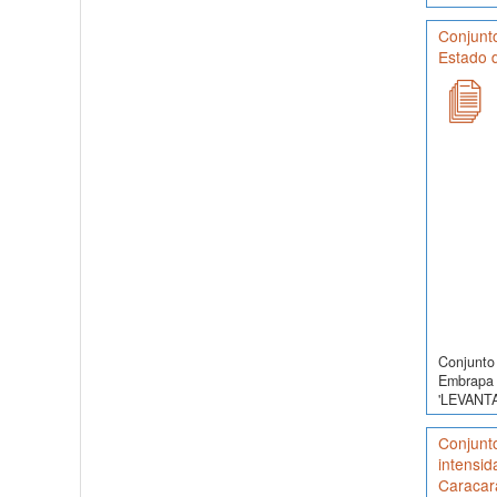
Conjunt
Estado d
Conjunto 
Embrapa 
'LEVANT
Conjunt
intensid
Caracara