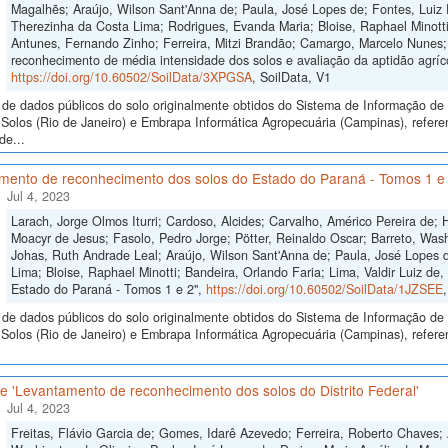
Magalhẽs; Araújo, Wilson Sant'Anna de; Paula, José Lopes de; Fontes, Luiz E
Therezinha da Costa Lima; Rodrigues, Evanda Maria; Bloise, Raphael Minotti;
Antunes, Fernando Zinho; Ferreira, Mitzi Brandão; Camargo, Marcelo Nunes;
reconhecimento de média intensidade dos solos e avaliação da aptidão agríco
https://doi.org/10.60502/SoilData/3XPGSA
, SoilData, V1
de dados públicos do solo originalmente obtidos do Sistema de Informação de S
Solos (Rio de Janeiro) e Embrapa Informática Agropecuária (Campinas), refe
de...
mento de reconhecimento dos solos do Estado do Paraná - Tomos 1 e
Jul 4, 2023
Larach, Jorge Olmos Iturri; Cardoso, Alcides; Carvalho, Américo Pereira de;
Moacyr de Jesus; Fasolo, Pedro Jorge; Pötter, Reinaldo Oscar; Barreto, Wash
Johas, Ruth Andrade Leal; Araújo, Wilson Sant'Anna de; Paula, José Lopes de
Lima; Bloise, Raphael Minotti; Bandeira, Orlando Faria; Lima, Valdir Luiz d
Estado do Paraná - Tomos 1 e 2",
https://doi.org/10.60502/SoilData/1JZSEE
de dados públicos do solo originalmente obtidos do Sistema de Informação de S
Solos (Rio de Janeiro) e Embrapa Informática Agropecuária (Campinas), refer
 'Levantamento de reconhecimento dos solos do Distrito Federal'
Jul 4, 2023
Freitas, Flávio Garcia de; Gomes, Idarê Azevedo; Ferreira, Roberto Chaves; 