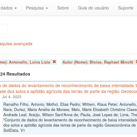
r dados
Pesquisa
Sobre
Guia do usuário
Suporte
squisa avançada
ome):
Antonello, Loiva Lizia
Autor (Nome):
Bloise, Raphael Minotti
f 24 Resultados
o de dados do levantamento de reconhecimento de baixa intensidade 
ade dos solos e aptidão agrícola das terras de parte da região Geoeco
Jul 4, 2023
Ramalho Filho, Antonio; Mothci, Elias Pedro; Wittern, Klaus Peter; Antonello
Nara; Duriez, Maria Amélia de Moraes; Melo, Marie Elisabeth Christine Claes
Andrade Leal; Araújo, Wilson Sant'Anna de; Paula, José Lopes de; Lima, The
"Conjunto de dados do levantamento de reconhecimento de baixa intensidad
dos solos e aptidão agrícola das terras de parte da região Geoeconômica de B
SoilData, V1