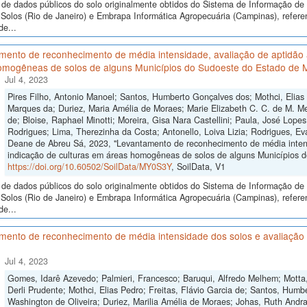
de dados públicos do solo originalmente obtidos do Sistema de Informação de S
Solos (Rio de Janeiro) e Embrapa Informática Agropecuária (Campinas), refer
de...
ento de reconhecimento de média intensidade, avaliação de aptidão a
omogêneas de solos de alguns Municípios do Sudoeste do Estado de 
Jul 4, 2023
Pires Filho, Antonio Manoel; Santos, Humberto Gonçalves dos; Mothci, Elias
Marques da; Duriez, Maria Amélia de Moraes; Marie Elizabeth C. C. de M. Me
de; Bloise, Raphael Minotti; Moreira, Gisa Nara Castellini; Paula, José Lope
Rodrigues; Lima, Therezinha da Costa; Antonello, Loiva Lizia; Rodrigues, Ev
Deane de Abreu Sá, 2023, "Levantamento de reconhecimento de média intensi
indicação de culturas em áreas homogêneas de solos de alguns Municípios 
https://doi.org/10.60502/SoilData/MY0S3Y
, SoilData, V1
de dados públicos do solo originalmente obtidos do Sistema de Informação de S
Solos (Rio de Janeiro) e Embrapa Informática Agropecuária (Campinas), refer
de...
ento de reconhecimento de média intensidade dos solos e avaliação d
Jul 4, 2023
Gomes, Idarê Azevedo; Palmieri, Francesco; Baruqui, Alfredo Melhem; Motta,
Derli Prudente; Mothci, Elias Pedro; Freitas, Flávio Garcia de; Santos, Humb
Washington de Oliveira; Duriez, Marilia Amélia de Moraes; Johas, Ruth Andra