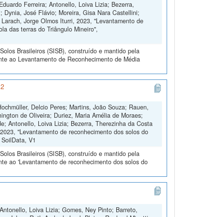
duardo Ferreira; Antonello, Loiva Lizia; Bezerra,
 Dynia, José Flávio; Moreira, Gisa Nara Castellini;
 Larach, Jorge Olmos Iturri, 2023, "Levantamento de
la das terras do Triângulo Mineiro",
olos Brasileiros (SISB), construído e mantido pela
rente ao Levantamento de Reconhecimento de Média
 2
 Hochmüller, Delcio Peres; Martins, João Souza; Rauen,
ington de Oliveira; Duriez, Maria Amélia de Moraes;
; Antonello, Loiva Lizia; Bezerra, Therezinha da Costa
e, 2023, "Levantamento de reconhecimento dos solos do
, SoilData, V1
olos Brasileiros (SISB), construído e mantido pela
ente ao 'Levantamento de reconhecimento dos solos do
Antonello, Loiva Lizia; Gomes, Ney Pinto; Barreto,