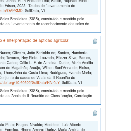
es; Johas, Ruth Andrade Leal; Bloise, Raphael Minotti;
dio Edson, 2023, "Dados de 'Levantamento de
ilData/OAPKMD
, SoilData, V1
olos Brasileiros (SISB), construído e mantido pela
ente ao 'Levantamento de reconhecimento dos solos do
 e Interpretação de aptidão agrícola'
 Nunes; Oliveira, João Bertoldo de; Santos, Humberto
da; Tavares, Ney Pinto; Louzada, Eliezer Silva; Ramos,
io Carlos; Célio L. F. de Almeida; Duriez, Maria Amélia
sen de Magalhẽs; Araújo, Wilson Sant'Anna de; Bloise,
ra, Therezinha da Costa Lima; Rodrigues, Evanda Maria;
"Conjunto de dados do 'Anais da II Reunião de
://doi.org/10.60502/SoilData/RNI0JY
, SoilData, V1
olos Brasileiros (SISB), construído e mantido pela
te ao 'Anais da II Reunião de Classificação, Correlação
ta Pinto; Brugos, Nivaldo; Medeiros, Luiz Alberto
de; Formiga, Rheno Amaro; Duriez, Maria Amélia de