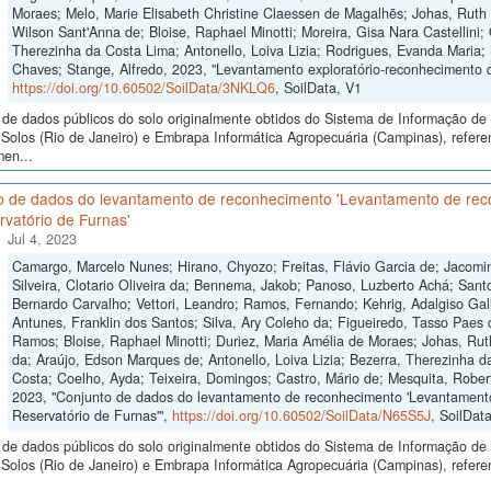
Moraes; Melo, Marie Elisabeth Christine Claessen de Magalhẽs; Johas, Ruth 
Wilson Sant'Anna de; Bloise, Raphael Minotti; Moreira, Gisa Nara Castellini; 
Therezinha da Costa Lima; Antonello, Loiva Lizia; Rodrigues, Evanda Maria;
Chaves; Stange, Alfredo, 2023, "Levantamento exploratório-reconhecimento 
https://doi.org/10.60502/SoilData/3NKLQ6
, SoilData, V1
de dados públicos do solo originalmente obtidos do Sistema de Informação de S
Solos (Rio de Janeiro) e Embrapa Informática Agropecuária (Campinas), refere
men...
o de dados do levantamento de reconhecimento 'Levantamento de recon
vatório de Furnas'
Jul 4, 2023
Camargo, Marcelo Nunes; Hirano, Chyozo; Freitas, Flávio Garcia de; Jacomine
Silveira, Clotario Oliveira da; Bennema, Jakob; Panoso, Luzberto Achá; Sant
Bernardo Carvalho; Vettori, Leandro; Ramos, Fernando; Kehrig, Adalgiso Gall
Antunes, Franklin dos Santos; Silva, Ary Coleho da; Figueiredo, Tasso Paes
Ramos; Bloise, Raphael Minotti; Duriez, Maria Amélia de Moraes; Johas, Rut
da; Araújo, Edson Marques de; Antonello, Loiva Lizia; Bezerra, Therezinha d
Costa; Coelho, Ayda; Teixeira, Domingos; Castro, Mário de; Mesquita, Robe
2023, "Conjunto de dados do levantamento de reconhecimento 'Levantamento 
Reservatório de Furnas'",
https://doi.org/10.60502/SoilData/N65S5J
, SoilDat
de dados públicos do solo originalmente obtidos do Sistema de Informação de S
Solos (Rio de Janeiro) e Embrapa Informática Agropecuária (Campinas), refer