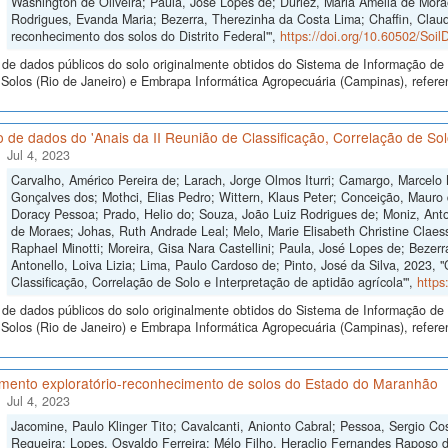
Washington de Oliveira; Paula, José Lopes de; Duriez, Maria Amélia de Mora
Rodrigues, Evanda Maria; Bezerra, Therezinha da Costa Lima; Chaffin, Clau
reconhecimento dos solos do Distrito Federal'",
https://doi.org/10.60502/So
de dados públicos do solo originalmente obtidos do Sistema de Informação de S
Solos (Rio de Janeiro) e Embrapa Informática Agropecuária (Campinas), refer
 de dados do 'Anais da II Reunião de Classificação, Correlação de Solo
Jul 4, 2023
Carvalho, Américo Pereira de; Larach, Jorge Olmos Iturri; Camargo, Marcelo
Gonçalves dos; Mothci, Elias Pedro; Wittern, Klaus Peter; Conceição, Mauro 
Doracy Pessoa; Prado, Helio do; Souza, João Luiz Rodrigues de; Moniz, Anton
de Moraes; Johas, Ruth Andrade Leal; Melo, Marie Elisabeth Christine Claes
Raphael Minotti; Moreira, Gisa Nara Castellini; Paula, José Lopes de; Bezer
Antonello, Loiva Lizia; Lima, Paulo Cardoso de; Pinto, José da Silva, 2023, 
Classificação, Correlação de Solo e Interpretação de aptidão agrícola'",
https
de dados públicos do solo originalmente obtidos do Sistema de Informação de S
olos (Rio de Janeiro) e Embrapa Informática Agropecuária (Campinas), referen
mento exploratório-reconhecimento de solos do Estado do Maranhão
Jul 4, 2023
Jacomine, Paulo Klinger Tito; Cavalcanti, Anionto Cabral; Pessoa, Sergio Cos
Regueira; Lopes, Osvaldo Ferreira; Mélo Filho, Heraclio Fernandes Raposo 