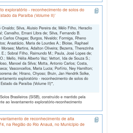
o exploratório - reconhecimento de solos do
stado da Paraíba (Volume II)'
Onaldo; Silva, Aluisio Pereira da; Mélo Filho, Heraclio
l; Carvalho, Ernani Libra de; Silva, Fernando B.
o Carlos Chagas; Burgos, Nivaldo; Formiga, Rheno
ntos; Anastácio, Maria de Lourdes A.; Bloise, Raphael
e Moraes; Martins, Adalton Oliveira; Bezerra, Therezinha
a E.; Sobral Filho, Raimundo M.; Paula, José Lopes de;
.; Mello, Hélia Alberto Vaz; Vettori, Ida de Souza S.;
doso, Manoel da Silva; Motta, Antonio Carlos; Costa,
ca; Vasconcellos, Maria Lucia; Porfírio, Ney Hamilton;
rborema de; Hirano, Chyoso; Bruin, Jan Hendrik Solke,
antamento exploratório - reconhecimento de solos do
Estado da Paraíba (Volume II)'",
olos Brasileiros (SISB), construído e mantido pela
nte ao levantamento exploratório-reconhecimento
evantamento de reconhecimento de alta
174, na Região do Rio Anauá, no Município de