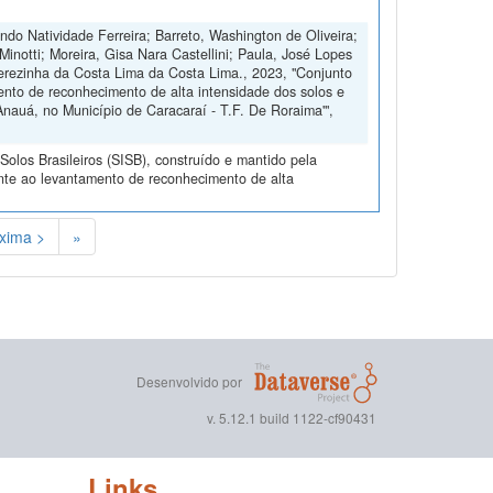
o Natividade Ferreira; Barreto, Washington de Oliveira;
inotti; Moreira, Gisa Nara Castellini; Paula, José Lopes
herezinha da Costa Lima da Costa Lima., 2023, "Conjunto
nto de reconhecimento de alta intensidade dos solos e
nauá, no Município de Caracaraí - T.F. De Roraima'",
olos Brasileiros (SISB), construído e mantido pela
nte ao levantamento de reconhecimento de alta
xima >
»
Desenvolvido por
v. 5.12.1 build 1122-cf90431
Links