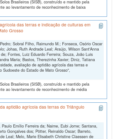
olos Brasileiros (SISB), construído e mantido pela
ente ao levantamento de reconhecimento de baixa
grícola das terras e indicação de culturas em
Mato Grosso
 Pedro; Sobral Filho, Raimundo M.; Fonseca, Osório Oscar
lo; Johas, Ruth Andrade Leal; Araújo, Wilson Sant'Anna
s de; Fontes, Luiz Eduardo Ferreira; Souza, João Luis
andra Maria; Bastos, Therezinha Xavier; Diniz, Tatiana
dade, avaliação de aptidão agrícola das terras e
do Sudoeste do Estado de Mato Grosso",
olos Brasileiros (SISB), construído e mantido pela
ente ao levantamento de reconhecimento de média
a aptidão agrícola das terras do Triângulo
 Paulo Emílio Ferreira da; Naime, Eubi Jorne; Santana,
erto Gonçalves dos; Pötter, Reinaldo Oscar; Barreto,
de Leal; Melo, Marie Elisabeth Christine Claessen de