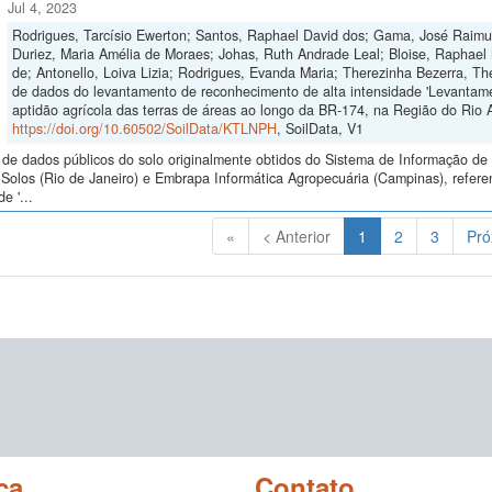
Jul 4, 2023
Rodrigues, Tarcísio Ewerton; Santos, Raphael David dos; Gama, José Raimund
Duriez, Maria Amélia de Moraes; Johas, Ruth Andrade Leal; Bloise, Raphael M
de; Antonello, Loiva Lizia; Rodrigues, Evanda Maria; Therezinha Bezerra, T
de dados do levantamento de reconhecimento de alta intensidade 'Levantame
aptidão agrícola das terras de áreas ao longo da BR-174, na Região do Rio A
https://doi.org/10.60502/SoilData/KTLNPH
, SoilData, V1
de dados públicos do solo originalmente obtidos do Sistema de Informação de S
Solos (Rio de Janeiro) e Embrapa Informática Agropecuária (Campinas), refere
e '...
(Atual)
«
< Anterior
1
2
3
Pró
ca
Contato