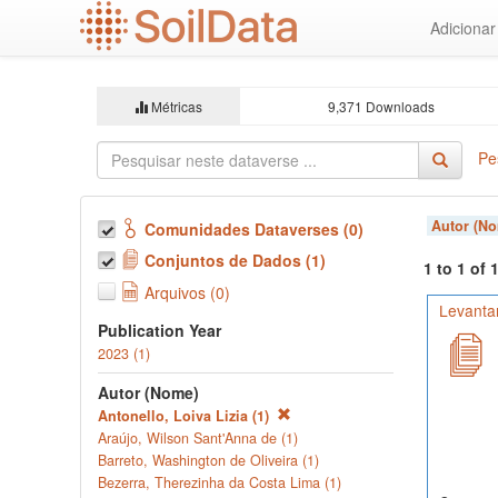
Ir
Adiciona
para
o
conteúdo
principal
Métricas
9,371 Downloads
Pe
Autor (N
Comunidades Dataverses (0)
Conjuntos de Dados (1)
1 to 1 of
Arquivos (0)
Levanta
Publication Year
2023 (1)
Autor (Nome)
Antonello, Loiva Lizia (1)
Araújo, Wilson Sant'Anna de (1)
Barreto, Washington de Oliveira (1)
Bezerra, Therezinha da Costa Lima (1)