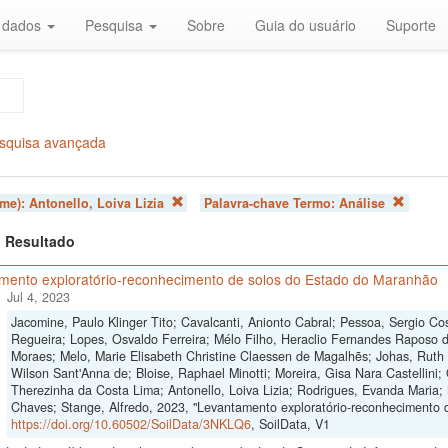
r dados
Pesquisa
Sobre
Guia do usuário
Suporte
squisa avançada
ome):
Antonello, Loiva Lizia
Palavra-chave Termo:
Análise
 1 Resultado
mento exploratório-reconhecimento de solos do Estado do Maranhão
Jul 4, 2023
Jacomine, Paulo Klinger Tito; Cavalcanti, Anionto Cabral; Pessoa, Sergio Cos
Regueira; Lopes, Osvaldo Ferreira; Mélo Filho, Heraclio Fernandes Raposo 
Moraes; Melo, Marie Elisabeth Christine Claessen de Magalhẽs; Johas, Ruth 
Wilson Sant'Anna de; Bloise, Raphael Minotti; Moreira, Gisa Nara Castellini; 
Therezinha da Costa Lima; Antonello, Loiva Lizia; Rodrigues, Evanda Maria;
Chaves; Stange, Alfredo, 2023, "Levantamento exploratório-reconhecimento 
https://doi.org/10.60502/SoilData/3NKLQ6
, SoilData, V1