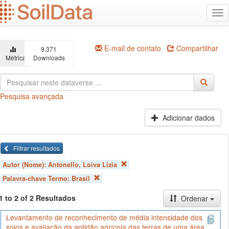
Ir
Alt
para
na
o
conteúdo
principal
E-mail de contato
Compartilhar
9,371
Métricas
Downloads
Pesquisa avançada
Adicionar dados
Filtrar resultados
Autor (Nome):
Antonello, Loiva Lizia
Palavra-chave Termo:
Brasil
1 to 2 of 2 Resultados
Ordenar
Levantamento de reconhecimento de média intensidade dos
solos e avaliação da aptidão agrícola das terras de uma área