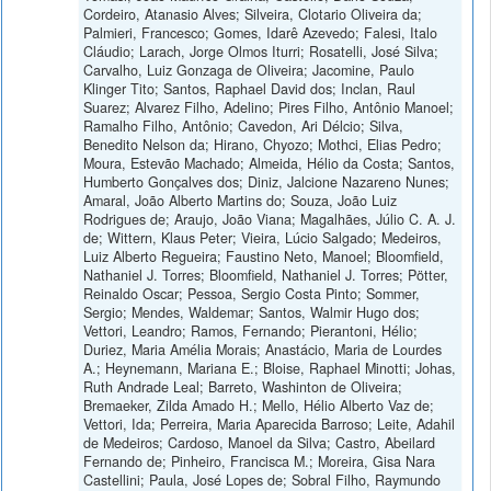
Cordeiro, Atanasio Alves; Silveira, Clotario Oliveira da;
Palmieri, Francesco; Gomes, Idarê Azevedo; Falesi, Italo
Cláudio; Larach, Jorge Olmos Iturri; Rosatelli, José Silva;
Carvalho, Luiz Gonzaga de Oliveira; Jacomine, Paulo
Klinger Tito; Santos, Raphael David dos; Inclan, Raul
Suarez; Alvarez Filho, Adelino; Pires Filho, Antônio Manoel;
Ramalho Filho, Antônio; Cavedon, Ari Délcio; Silva,
Benedito Nelson da; Hirano, Chyozo; Mothci, Elias Pedro;
Moura, Estevão Machado; Almeida, Hélio da Costa; Santos,
Humberto Gonçalves dos; Diniz, Jalcione Nazareno Nunes;
Amaral, João Alberto Martins do; Souza, João Luiz
Rodrigues de; Araujo, João Viana; Magalhães, Júlio C. A. J.
de; Wittern, Klaus Peter; Vieira, Lúcio Salgado; Medeiros,
Luiz Alberto Regueira; Faustino Neto, Manoel; Bloomfield,
Nathaniel J. Torres; Bloomfield, Nathaniel J. Torres; Pötter,
Reinaldo Oscar; Pessoa, Sergio Costa Pinto; Sommer,
Sergio; Mendes, Waldemar; Santos, Walmir Hugo dos;
Vettori, Leandro; Ramos, Fernando; Pierantoni, Hélio;
Duriez, Maria Amélia Morais; Anastácio, Maria de Lourdes
A.; Heynemann, Mariana E.; Bloise, Raphael Minotti; Johas,
Ruth Andrade Leal; Barreto, Washinton de Oliveira;
Bremaeker, Zilda Amado H.; Mello, Hélio Alberto Vaz de;
Vettori, Ida; Perreira, Maria Aparecida Barroso; Leite, Adahil
de Medeiros; Cardoso, Manoel da Silva; Castro, Abeilard
Fernando de; Pinheiro, Francisca M.; Moreira, Gisa Nara
Castellini; Paula, José Lopes de; Sobral Filho, Raymundo