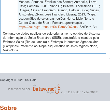
Mendes; Antunes, Franklin dos Santos; Antonello, Loiva
Lizia; Carneiro, Luiz Rainho S.; Bezerra, Therezinha O. L.;
Chagas, Sinésio Francisco; Arango, Heloisa S. de; Nunes,
Aristóteles; Zikan, José Francisco Bizeray, 2023, "Mapa
esquemático de solos das regiões Norte, Meio-Norte e
Centro-Oeste do Brasil: Primeira aproximação",
https://doi.org/10.60502/SoilData/7OQ508
, SoilData, V1
Conjunto de dados públicos do solo originalmente obtidos do Sistema
de Informação de Solos Brasileiros (SISB), construído e mantido pela
Embrapa Solos (Rio de Janeiro) e Embrapa Informática Agropecuária
(Campinas), referente ao 'Mapa esquemático de solos regiões Norte,
Meio-Norte...
Copyright © 2026, SoilData
Desenvolvido por
v. 5.12.1 build 1122-cf90431
Sobre