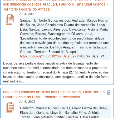
sob influência dos Rios Araguari, Falsino e Tartarugal Grande -
Território Federal do Amapá
Jul 4, 2023
Santos, Humberto Gonçalves dos; Andrade, Marcos Rocha
de; Souza, João Cristóstomo Duarte de; Antonello, Loiva
Lizia; Santos, Laércio Aires dos; Cavalcante, Alcione Maria
Carvalho; Barreto, Washington de Oliveira, 2023,
"Levantamento de reconhecimento de média intensidade
dos solos e avaliação da aptidão agrícola das terras de uma
área sob influência dos Rios Araguari, Falsino e Tartarugal
Grande - Território Federal do Amapá",
https://doi.org/10.60502/SoilData/E9YVRO
, SoilData, V1
Dados de seis perfis e doze amostras extra de levantamento de
reconhecimento de média intensidade em área destinada a projeto de
colanização no Território Federal do Amapá (2.103 km2) A seleção dos
locais de observação, a descrição, amostragem e análise de solo foram
realizados u...
Mapa esquemático de solos das regiões Norte, Meio-Norte e
Centro-Oeste do Brasil: Primeira aproximação
Jul 4, 2023
Camargo, Marcelo Nunes; Freitas, Flávio Garcia de; Beek,
Klass Jan; Garland, Lioyd E.; Ramalho Filho, Antônio;
Tomasi, João Mauríco Gralha; Castello, Dario Souza;