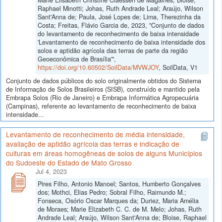
Raphael Minotti; Johas, Ruth Andrade Leal; Araújo, Wilson
Sant'Anna de; Paula, José Lopes de; Lima, Therezinha da
Costa; Freitas, Flávio Garcia de, 2023, "Conjunto de dados
do levantamento de reconhecimento de baixa intensidade
'Levantamento de reconhecimento de baixa intensidade dos
solos e aptidão agrícola das terras de parte da região
Geoeconômica de Brasília'",
https://doi.org/10.60502/SoilData/MVWJOY
, SoilData, V1
Conjunto de dados públicos do solo originalmente obtidos do Sistema
de Informação de Solos Brasileiros (SISB), construído e mantido pela
Embrapa Solos (Rio de Janeiro) e Embrapa Informática Agropecuária
(Campinas), referente ao levantamento de reconhecimento de baixa
intensidade...
Levantamento de reconhecimento de média intensidade,
avaliação de aptidão agrícola das terras e indicação de
culturas em áreas homogêneas de solos de alguns Municípios
do Sudoeste do Estado de Mato Grosso
Jul 4, 2023
Pires Filho, Antonio Manoel; Santos, Humberto Gonçalves
dos; Mothci, Elias Pedro; Sobral Filho, Raimundo M.;
Fonseca, Osório Oscar Marques da; Duriez, Maria Amélia
de Moraes; Marie Elizabeth C. C. de M. Melo; Johas, Ruth
Andrade Leal; Araújo, Wilson Sant'Anna de; Bloise, Raphael