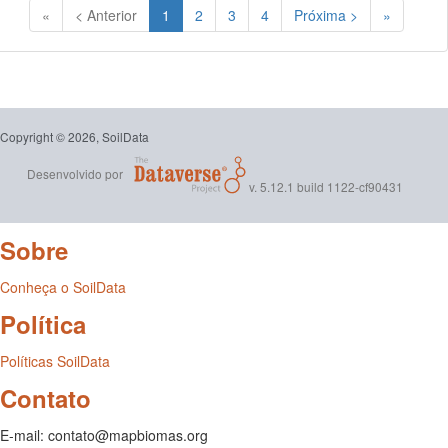
(Atual)
«
< Anterior
1
2
3
4
Próxima >
»
Copyright © 2026, SoilData
Desenvolvido por
v. 5.12.1 build 1122-cf90431
Sobre
Conheça o SoilData
Política
Políticas SoilData
Contato
E-mail: contato@mapbiomas.org