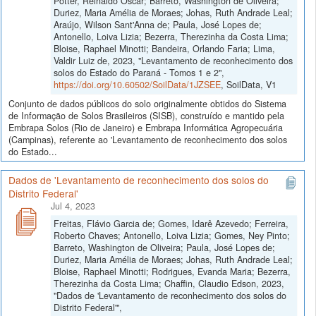
Pötter, Reinaldo Oscar; Barreto, Washington de Oliveira;
Duriez, Maria Amélia de Moraes; Johas, Ruth Andrade Leal;
Araújo, Wilson Sant'Anna de; Paula, José Lopes de;
Antonello, Loiva Lizia; Bezerra, Therezinha da Costa Lima;
Bloise, Raphael Minotti; Bandeira, Orlando Faria; Lima,
Valdir Luiz de, 2023, "Levantamento de reconhecimento dos
solos do Estado do Paraná - Tomos 1 e 2",
https://doi.org/10.60502/SoilData/1JZSEE
, SoilData, V1
Conjunto de dados públicos do solo originalmente obtidos do Sistema
de Informação de Solos Brasileiros (SISB), construído e mantido pela
Embrapa Solos (Rio de Janeiro) e Embrapa Informática Agropecuária
(Campinas), referente ao 'Levantamento de reconhecimento dos solos
do Estado...
Dados de 'Levantamento de reconhecimento dos solos do
Distrito Federal'
Jul 4, 2023
Freitas, Flávio Garcia de; Gomes, Idarê Azevedo; Ferreira,
Roberto Chaves; Antonello, Loiva Lizia; Gomes, Ney Pinto;
Barreto, Washington de Oliveira; Paula, José Lopes de;
Duriez, Maria Amélia de Moraes; Johas, Ruth Andrade Leal;
Bloise, Raphael Minotti; Rodrigues, Evanda Maria; Bezerra,
Therezinha da Costa Lima; Chaffin, Claudio Edson, 2023,
"Dados de 'Levantamento de reconhecimento dos solos do
Distrito Federal'",