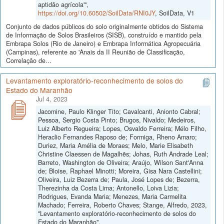
aptidão agrícola'",
https://doi.org/10.60502/SoilData/RNI0JY
, SoilData, V1
Conjunto de dados públicos do solo originalmente obtidos do Sistema
de Informação de Solos Brasileiros (SISB), construído e mantido pela
Embrapa Solos (Rio de Janeiro) e Embrapa Informática Agropecuária
(Campinas), referente ao 'Anais da II Reunião de Classificação,
Correlação de...
Levantamento exploratório-reconhecimento de solos do
Estado do Maranhão
Jul 4, 2023
Jacomine, Paulo Klinger Tito; Cavalcanti, Anionto Cabral;
Pessoa, Sergio Costa Pinto; Brugos, Nivaldo; Medeiros,
Luiz Alberto Regueira; Lopes, Osvaldo Ferreira; Mélo Filho,
Heraclio Fernandes Raposo de; Formiga, Rheno Amaro;
Duriez, Maria Amélia de Moraes; Melo, Marie Elisabeth
Christine Claessen de Magalhẽs; Johas, Ruth Andrade Leal;
Barreto, Washington de Oliveira; Araújo, Wilson Sant'Anna
de; Bloise, Raphael Minotti; Moreira, Gisa Nara Castellini;
Oliveira, Luiz Bezerra de; Paula, José Lopes de; Bezerra,
Therezinha da Costa Lima; Antonello, Loiva Lizia;
Rodrigues, Evanda Maria; Menezes, Maria Carmelita
Machado; Ferreira, Roberto Chaves; Stange, Alfredo, 2023,
"Levantamento exploratório-reconhecimento de solos do
Estado do Maranhão",