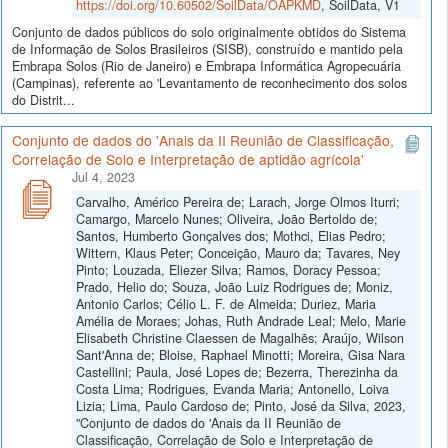
https://doi.org/10.60502/SoilData/OAPKMD
, SoilData, V1
Conjunto de dados públicos do solo originalmente obtidos do Sistema
de Informação de Solos Brasileiros (SISB), construído e mantido pela
Embrapa Solos (Rio de Janeiro) e Embrapa Informática Agropecuária
(Campinas), referente ao 'Levantamento de reconhecimento dos solos
do Distrit...
Conjunto de dados do 'Anais da II Reunião de Classificação,
Correlação de Solo e Interpretação de aptidão agrícola'
Jul 4, 2023
Carvalho, Américo Pereira de; Larach, Jorge Olmos Iturri;
Camargo, Marcelo Nunes; Oliveira, João Bertoldo de;
Santos, Humberto Gonçalves dos; Mothci, Elias Pedro;
Wittern, Klaus Peter; Conceição, Mauro da; Tavares, Ney
Pinto; Louzada, Eliezer Silva; Ramos, Doracy Pessoa;
Prado, Helio do; Souza, João Luiz Rodrigues de; Moniz,
Antonio Carlos; Célio L. F. de Almeida; Duriez, Maria
Amélia de Moraes; Johas, Ruth Andrade Leal; Melo, Marie
Elisabeth Christine Claessen de Magalhẽs; Araújo, Wilson
Sant'Anna de; Bloise, Raphael Minotti; Moreira, Gisa Nara
Castellini; Paula, José Lopes de; Bezerra, Therezinha da
Costa Lima; Rodrigues, Evanda Maria; Antonello, Loiva
Lizia; Lima, Paulo Cardoso de; Pinto, José da Silva, 2023,
"Conjunto de dados do 'Anais da II Reunião de
Classificação, Correlação de Solo e Interpretação de