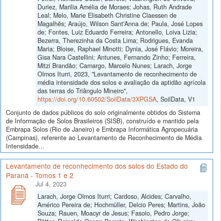
Duriez, Marilia Amélia de Moraes; Johas, Ruth Andrade
Leal; Melo, Marie Elisabeth Christine Claessen de
Magalhẽs; Araújo, Wilson Sant'Anna de; Paula, José Lopes
de; Fontes, Luiz Eduardo Ferreira; Antonello, Loiva Lizia;
Bezerra, Therezinha da Costa Lima; Rodrigues, Evanda
Maria; Bloise, Raphael Minotti; Dynia, José Flávio; Moreira,
Gisa Nara Castellini; Antunes, Fernando Zinho; Ferreira,
Mitzi Brandão; Camargo, Marcelo Nunes; Larach, Jorge
Olmos Iturri, 2023, "Levantamento de reconhecimento de
média intensidade dos solos e avaliação da aptidão agrícola
das terras do Triângulo Mineiro",
https://doi.org/10.60502/SoilData/3XPGSA
, SoilData, V1
Conjunto de dados públicos do solo originalmente obtidos do Sistema
de Informação de Solos Brasileiros (SISB), construído e mantido pela
Embrapa Solos (Rio de Janeiro) e Embrapa Informática Agropecuária
(Campinas), referente ao Levantamento de Reconhecimento de Média
Intensidade...
Levantamento de reconhecimento dos solos do Estado do
Paraná - Tomos 1 e 2
Jul 4, 2023
Larach, Jorge Olmos Iturri; Cardoso, Alcides; Carvalho,
Américo Pereira de; Hochmüller, Delcio Peres; Martins, João
Souza; Rauen, Moacyr de Jesus; Fasolo, Pedro Jorge;