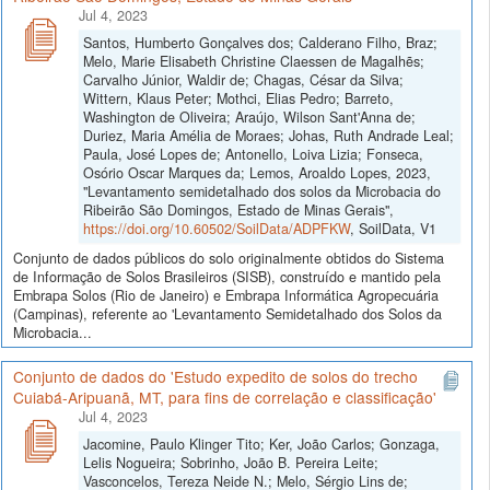
Jul 4, 2023
Santos, Humberto Gonçalves dos; Calderano Filho, Braz;
Melo, Marie Elisabeth Christine Claessen de Magalhẽs;
Carvalho Júnior, Waldir de; Chagas, César da Silva;
Wittern, Klaus Peter; Mothci, Elias Pedro; Barreto,
Washington de Oliveira; Araújo, Wilson Sant'Anna de;
Duriez, Maria Amélia de Moraes; Johas, Ruth Andrade Leal;
Paula, José Lopes de; Antonello, Loiva Lizia; Fonseca,
Osório Oscar Marques da; Lemos, Aroaldo Lopes, 2023,
"Levantamento semidetalhado dos solos da Microbacia do
Ribeirão São Domingos, Estado de Minas Gerais",
https://doi.org/10.60502/SoilData/ADPFKW
, SoilData, V1
Conjunto de dados públicos do solo originalmente obtidos do Sistema
de Informação de Solos Brasileiros (SISB), construído e mantido pela
Embrapa Solos (Rio de Janeiro) e Embrapa Informática Agropecuária
(Campinas), referente ao 'Levantamento Semidetalhado dos Solos da
Microbacia...
Conjunto de dados do 'Estudo expedito de solos do trecho
Cuiabá-Aripuanã, MT, para fins de correlação e classificação'
Jul 4, 2023
Jacomine, Paulo Klinger Tito; Ker, João Carlos; Gonzaga,
Lelis Nogueira; Sobrinho, João B. Pereira Leite;
Vasconcelos, Tereza Neide N.; Melo, Sérgio Lins de;