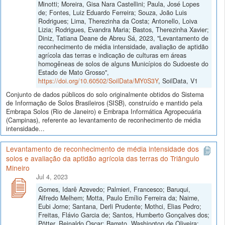
Minotti; Moreira, Gisa Nara Castellini; Paula, José Lopes
de; Fontes, Luiz Eduardo Ferreira; Souza, João Luis
Rodrigues; Lima, Therezinha da Costa; Antonello, Loiva
Lizia; Rodrigues, Evandra Maria; Bastos, Therezinha Xavier;
Diniz, Tatiana Deane de Abreu Sá, 2023, "Levantamento de
reconhecimento de média intensidade, avaliação de aptidão
agrícola das terras e indicação de culturas em áreas
homogêneas de solos de alguns Municípios do Sudoeste do
Estado de Mato Grosso",
https://doi.org/10.60502/SoilData/MY0S3Y
, SoilData, V1
Conjunto de dados públicos do solo originalmente obtidos do Sistema
de Informação de Solos Brasileiros (SISB), construído e mantido pela
Embrapa Solos (Rio de Janeiro) e Embrapa Informática Agropecuária
(Campinas), referente ao levantamento de reconhecimento de média
intensidade...
Levantamento de reconhecimento de média intensidade dos
solos e avaliação da aptidão agrícola das terras do Triângulo
Mineiro
Jul 4, 2023
Gomes, Idarê Azevedo; Palmieri, Francesco; Baruqui,
Alfredo Melhem; Motta, Paulo Emílio Ferreira da; Naime,
Eubi Jorne; Santana, Derli Prudente; Mothci, Elias Pedro;
Freitas, Flávio Garcia de; Santos, Humberto Gonçalves dos;
Pötter, Reinaldo Oscar; Barreto, Washington de Oliveira;