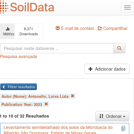
Ir
Alt
para
na
o
conteúdo
principal
E-mail de contato
Compartilhar
9,371
Métricas
Downloads
Pesquisa avançada
Adicionar dados
Filtrar resultados
Autor (Nome):
Antonello, Loiva Lizia
Publication Year:
2023
1 to 10 of 32 Resultados
Ordenar
Levantamento semidetalhado dos solos da Microbacia do
Ribeirão São Domingos, Estado de Minas Gerais