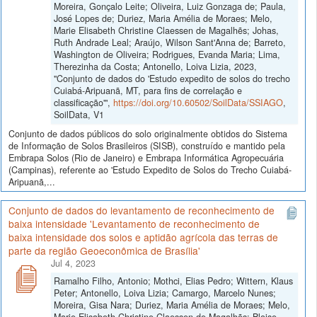
Moreira, Gonçalo Leite; Oliveira, Luiz Gonzaga de; Paula,
José Lopes de; Duriez, Maria Amélia de Moraes; Melo,
Marie Elisabeth Christine Claessen de Magalhẽs; Johas,
Ruth Andrade Leal; Araújo, Wilson Sant'Anna de; Barreto,
Washington de Oliveira; Rodrigues, Evanda Maria; Lima,
Therezinha da Costa; Antonello, Loiva Lizia, 2023,
"Conjunto de dados do 'Estudo expedito de solos do trecho
Cuiabá-Aripuanã, MT, para fins de correlação e
classificação'",
https://doi.org/10.60502/SoilData/SSIAGO
,
SoilData, V1
Conjunto de dados públicos do solo originalmente obtidos do Sistema
de Informação de Solos Brasileiros (SISB), construído e mantido pela
Embrapa Solos (Rio de Janeiro) e Embrapa Informática Agropecuária
(Campinas), referente ao 'Estudo Expedito de Solos do Trecho Cuiabá-
Aripuanã,...
Conjunto de dados do levantamento de reconhecimento de
baixa intensidade 'Levantamento de reconhecimento de
baixa intensidade dos solos e aptidão agrícola das terras de
parte da região Geoeconômica de Brasília'
Jul 4, 2023
Ramalho Filho, Antonio; Mothci, Elias Pedro; Wittern, Klaus
Peter; Antonello, Loiva Lizia; Camargo, Marcelo Nunes;
Moreira, Gisa Nara; Duriez, Maria Amélia de Moraes; Melo,
Marie Elisabeth Christine Claessen de Magalhẽs; Bloise,