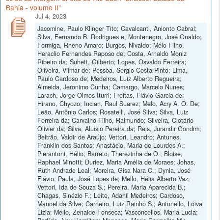
Bahia - volume II"
Jul 4, 2023
Jacomine, Paulo Klinger Tito; Cavalcanti, Anionto Cabral;
Silva, Fernando B. Rodrigues e; Montenegro, José Onaldo;
Formiga, Rheno Amaro; Burgos, Nivaldo; Mélo Filho,
Heraclio Fernandes Raposo de; Costa, Arnaldo Moniz
Ribeiro da; Suhett, Gilberto; Lopes, Osvaldo Ferreira;
Oliveira, Vilmar de; Pessoa, Sergio Costa Pinto; Lima,
Paulo Cardoso de; Medeiros, Luiz Alberto Regueira;
Almeida, Jeronimo Cunha; Camargo, Marcelo Nunes;
Larach, Jorge Olmos Iturri; Freitas, Flávio Garcia de;
Hirano, Chyozo; Inclan, Raul Suarez; Melo, Acry A. O. De;
Leão, Antônio Carlos; Rosatelli, José Silva; Silva, Luiz
Ferreira da; Carvalho Filho, Raimundo; Silveira, Clotário
Olivier da; Silva, Aluisio Pereira da; Reis, Jurandir Gondim;
Beltrão, Valdir de Araújo; Vettori, Leandro; Antunes,
Franklin dos Santos; Anastácio, Maria de Lourdes A.;
Pierantoni, Hélio; Barreto, Therezinha de O.; Bloise,
Raphael Minotti; Duriez, Maria Amélia de Moraes; Johas,
Ruth Andrade Leal; Moreira, Gisa Nara C.; Dynia, José
Flávio; Paula, José Lopes de; Mello, Hélia Alberto Vaz;
Vettori, Ida de Souza S.; Pereira, Maria Aparecida B.;
Chagas, Sinézio F.; Leite, Adahil Medeiros; Cardoso,
Manoel da Silve; Carneiro, Luiz Rainho S.; Antonello, Loiva
Lizia; Mello, Zenaide Fonseca; Vasconcellos, Maria Lucia;