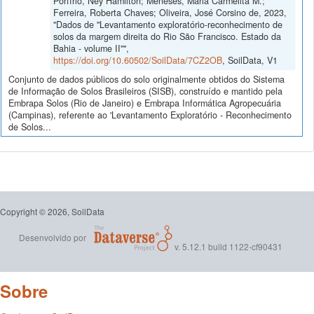
Porfírio, Ney Hamilton; Meneses, Maria Carmelita M.;
Ferreira, Roberta Chaves; Oliveira, José Corsino de, 2023,
"Dados de "Levantamento exploratório-reconhecimento de
solos da margem direita do Rio São Francisco. Estado da
Bahia - volume II"",
https://doi.org/10.60502/SoilData/7CZ2OB
, SoilData, V1
Conjunto de dados públicos do solo originalmente obtidos do Sistema
de Informação de Solos Brasileiros (SISB), construído e mantido pela
Embrapa Solos (Rio de Janeiro) e Embrapa Informática Agropecuária
(Campinas), referente ao 'Levantamento Exploratório - Reconhecimento
de Solos...
Copyright © 2026, SoilData
Desenvolvido por
v. 5.12.1 build 1122-cf90431
Sobre