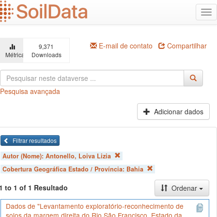
Ir
Alt
para
na
o
conteúdo
principal
E-mail de contato
Compartilhar
9,371
Métricas
Downloads
Pesquisa avançada
Adicionar dados
Filtrar resultados
Autor (Nome):
Antonello, Loiva Lizia
Cobertura Geográfica Estado / Província:
Bahia
1 to 1 of 1 Resultado
Ordenar
Dados de "Levantamento exploratório-reconhecimento de
solos da margem direita do Rio São Francisco. Estado da