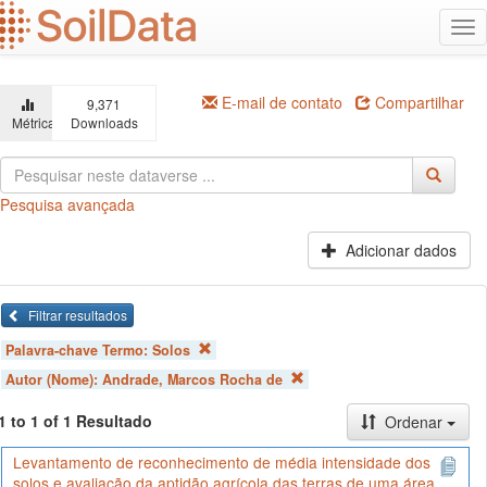
Ir
Alt
para
na
o
conteúdo
principal
E-mail de contato
Compartilhar
9,371
Métricas
Downloads
Pesquisa avançada
Adicionar dados
Filtrar resultados
Palavra-chave Termo:
Solos
Autor (Nome):
Andrade, Marcos Rocha de
1 to 1 of 1 Resultado
Ordenar
Levantamento de reconhecimento de média intensidade dos
solos e avaliação da aptidão agrícola das terras de uma área