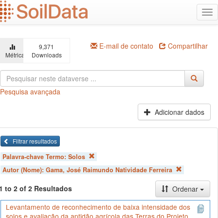
Ir
Alt
para
na
o
conteúdo
principal
E-mail de contato
Compartilhar
9,371
Métricas
Downloads
Pesquisa avançada
Adicionar dados
Filtrar resultados
Palavra-chave Termo:
Solos
Autor (Nome):
Gama, José Raimundo Natividade Ferreira
1 to 2 of 2 Resultados
Ordenar
Levantamento de reconhecimento de baixa intensidade dos
solos e avaliação da aptidão agrícola das Terras do Projeto