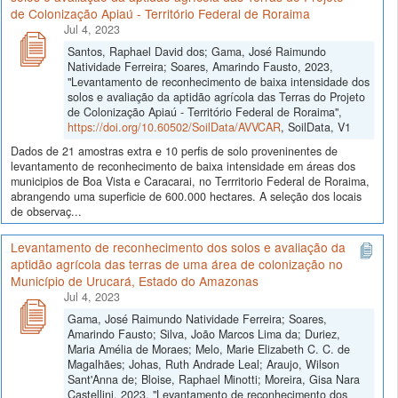
de Colonização Apiaú - Território Federal de Roraima
Jul 4, 2023
Santos, Raphael David dos; Gama, José Raimundo
Natividade Ferreira; Soares, Amarindo Fausto, 2023,
"Levantamento de reconhecimento de baixa intensidade dos
solos e avaliação da aptidão agrícola das Terras do Projeto
de Colonização Apiaú - Território Federal de Roraima",
https://doi.org/10.60502/SoilData/AVVCAR
, SoilData, V1
Dados de 21 amostras extra e 10 perfis de solo proveninentes de
levantamento de reconhecimento de baixa intensidade em áreas dos
municipios de Boa Vista e Caracarai, no Terrritorio Federal de Roraima,
abrangendo uma superficie de 600.000 hectares. A seleção dos locais
de observaç...
Levantamento de reconhecimento dos solos e avaliação da
aptidão agrícola das terras de uma área de colonização no
Município de Urucará, Estado do Amazonas
Jul 4, 2023
Gama, José Raimundo Natividade Ferreira; Soares,
Amarindo Fausto; Silva, João Marcos Lima da; Duriez,
Maria Amélia de Moraes; Melo, Marie Elizabeth C. C. de
Magalhães; Johas, Ruth Andrade Leal; Araujo, Wilson
Sant'Anna de; Bloise, Raphael Minotti; Moreira, Gisa Nara
Castellini, 2023, "Levantamento de reconhecimento dos