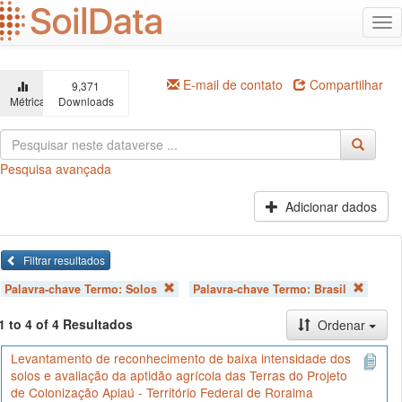
Ir
Alt
para
na
o
conteúdo
principal
E-mail de contato
Compartilhar
9,371
Métricas
Downloads
Pesquisa avançada
Adicionar dados
Filtrar resultados
Palavra-chave Termo:
Solos
Palavra-chave Termo:
Brasil
1 to 4 of 4 Resultados
Ordenar
Levantamento de reconhecimento de baixa intensidade dos
solos e avaliação da aptidão agrícola das Terras do Projeto
de Colonização Apiaú - Território Federal de Roraima