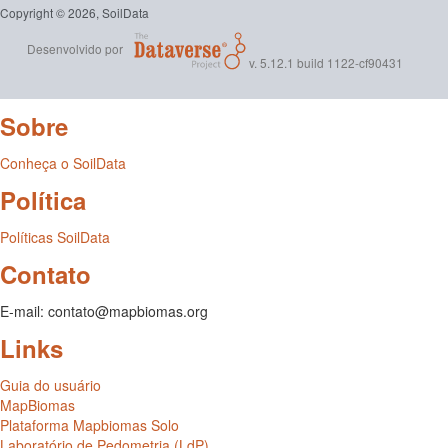
Copyright © 2026, SoilData
Desenvolvido por
v. 5.12.1 build 1122-cf90431
Sobre
Conheça o SoilData
Política
Políticas SoilData
Contato
E-mail: contato@mapbiomas.org
Links
Guia do usuário
MapBiomas
Plataforma Mapbiomas Solo
Laboratório de Pedometria (LdP)