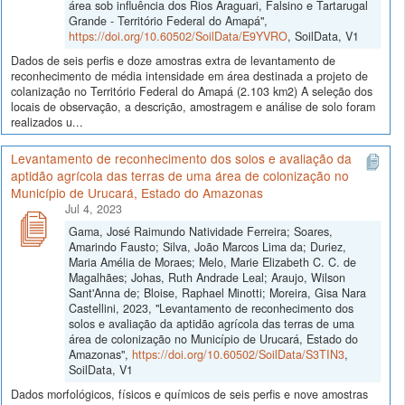
área sob influência dos Rios Araguari, Falsino e Tartarugal
Grande - Território Federal do Amapá",
https://doi.org/10.60502/SoilData/E9YVRO
, SoilData, V1
Dados de seis perfis e doze amostras extra de levantamento de
reconhecimento de média intensidade em área destinada a projeto de
colanização no Território Federal do Amapá (2.103 km2) A seleção dos
locais de observação, a descrição, amostragem e análise de solo foram
realizados u...
Levantamento de reconhecimento dos solos e avaliação da
aptidão agrícola das terras de uma área de colonização no
Município de Urucará, Estado do Amazonas
Jul 4, 2023
Gama, José Raimundo Natividade Ferreira; Soares,
Amarindo Fausto; Silva, João Marcos Lima da; Duriez,
Maria Amélia de Moraes; Melo, Marie Elizabeth C. C. de
Magalhães; Johas, Ruth Andrade Leal; Araujo, Wilson
Sant'Anna de; Bloise, Raphael Minotti; Moreira, Gisa Nara
Castellini, 2023, "Levantamento de reconhecimento dos
solos e avaliação da aptidão agrícola das terras de uma
área de colonização no Município de Urucará, Estado do
Amazonas",
https://doi.org/10.60502/SoilData/S3TIN3
,
SoilData, V1
Dados morfológicos, físicos e químicos de seis perfis e nove amostras