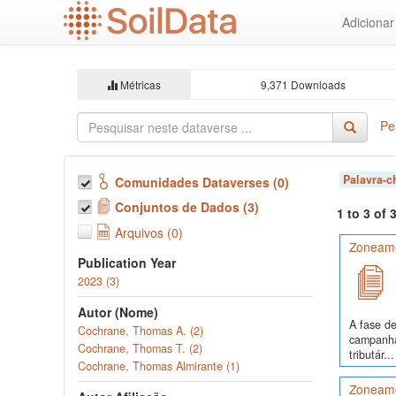
Ir
Adiciona
para
o
conteúdo
principal
Métricas
9,371 Downloads
Pe
Palavra-
Comunidades Dataverses (0)
Conjuntos de Dados (3)
1 to 3 of
Arquivos (0)
Zoneame
Publication Year
2023 (3)
Autor (Nome)
A fase de
Cochrane, Thomas A. (2)
campanha
Cochrane, Thomas T. (2)
tributár...
Cochrane, Thomas Almirante (1)
Zoneame