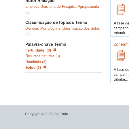
Autor Afiliação
Empresa Brasileira de Pesquisa Agropecuária
(3)
Classificação de tópicos Termo
A fase de
campanha
Gênese, Morfologia e Classificação dos Solos
tributár...
(3)
Palavra-chave Termo
Zoneame
Fertilidade; (3)
Recursos naturais (3)
Rondônia (3)
Solos (3)
A fase de
campanha
tributár...
Copyright © 2026, SoilData