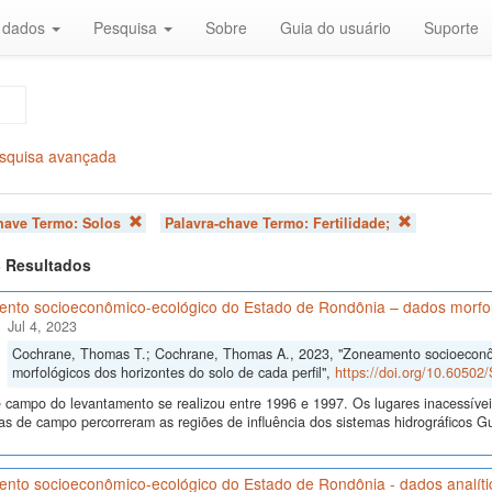
r dados
Pesquisa
Sobre
Guia do usuário
Suporte
squisa avançada
chave Termo:
Solos
Palavra-chave Termo:
Fertilidade;
 3 Resultados
nto socioeconômico-ecológico do Estado de Rondônia – dados morfológ
Jul 4, 2023
Cochrane, Thomas T.; Cochrane, Thomas A., 2023, "Zoneamento socioeconô
morfológicos dos horizontes do solo de cada perfil",
https://doi.org/10.6050
 campo do levantamento se realizou entre 1996 e 1997. Os lugares inacessívei
s de campo percorreram as regiões de influência dos sistemas hidrográficos
nto socioeconômico-ecológico do Estado de Rondônia - dados analítico