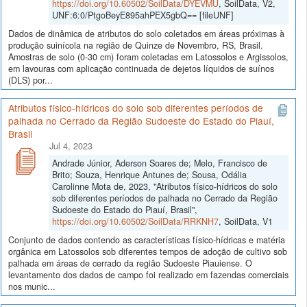
https://doi.org/10.60502/SoilData/DYEVMU
, SoilData, V2,
UNF:6:0/PtgoBeyE895ahPEX5gbQ== [fileUNF]
Dados de dinâmica de atributos do solo coletados em áreas próximas à
produção suinícola na região de Quinze de Novembro, RS, Brasil.
Amostras de solo (0-30 cm) foram coletadas em Latossolos e Argissolos,
em lavouras com aplicação continuada de dejetos líquidos de suínos
(DLS) por...
Atributos físico-hídricos do solo sob diferentes períodos de
palhada no Cerrado da Região Sudoeste do Estado do Piauí,
Brasil
Jul 4, 2023
Andrade Júnior, Aderson Soares de; Melo, Francisco de
Brito; Souza, Henrique Antunes de; Sousa, Odália
Carolinne Mota de, 2023, "Atributos físico-hídricos do solo
sob diferentes períodos de palhada no Cerrado da Região
Sudoeste do Estado do Piauí, Brasil",
https://doi.org/10.60502/SoilData/RRKNH7
, SoilData, V1
Conjunto de dados contendo as características físico-hídricas e matéria
orgânica em Latossolos sob diferentes tempos de adoção de cultivo sob
palhada em áreas de cerrado da região Sudoeste Piauiense. O
levantamento dos dados de campo foi realizado em fazendas comerciais
nos munic...