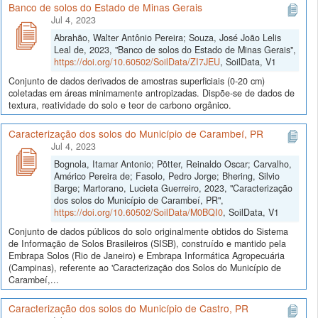
Banco de solos do Estado de Minas Gerais
Jul 4, 2023
Abrahão, Walter Antônio Pereira; Souza, José João Lelis
Leal de, 2023, "Banco de solos do Estado de Minas Gerais",
https://doi.org/10.60502/SoilData/ZI7JEU
, SoilData, V1
Conjunto de dados derivados de amostras superficiais (0-20 cm)
coletadas em áreas minimamente antropizadas. Dispõe-se de dados de
textura, reatividade do solo e teor de carbono orgânico.
Caracterização dos solos do Município de Carambeí, PR
Jul 4, 2023
Bognola, Itamar Antonio; Pötter, Reinaldo Oscar; Carvalho,
Américo Pereira de; Fasolo, Pedro Jorge; Bhering, Silvio
Barge; Martorano, Lucieta Guerreiro, 2023, "Caracterização
dos solos do Município de Carambeí, PR",
https://doi.org/10.60502/SoilData/M0BQI0
, SoilData, V1
Conjunto de dados públicos do solo originalmente obtidos do Sistema
de Informação de Solos Brasileiros (SISB), construído e mantido pela
Embrapa Solos (Rio de Janeiro) e Embrapa Informática Agropecuária
(Campinas), referente ao 'Caracterização dos Solos do Município de
Carambeí,...
Caracterização dos solos do Município de Castro, PR