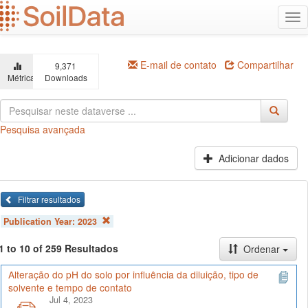
Ir
Alt
para
na
o
conteúdo
principal
E-mail de contato
Compartilhar
9,371
Métricas
Downloads
Pesquisa avançada
Adicionar dados
Filtrar resultados
Publication Year:
2023
1 to 10 of 259 Resultados
Ordenar
Alteração do pH do solo por influência da diluição, tipo de
solvente e tempo de contato
Jul 4, 2023