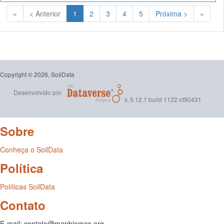
(Atual)
«
< Anterior
1
2
3
4
5
Próxima >
»
Copyright © 2026, SoilData
Desenvolvido por
v. 5.12.1 build 1122-cf90431
Sobre
Conheça o SoilData
Política
Políticas SoilData
Contato
E-mail: contato@mapbiomas.org