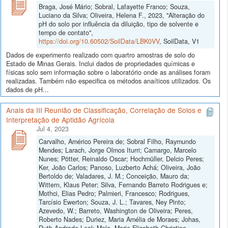
Braga, José Mário; Sobral, Lafayette Franco; Souza,
Luciano da Silva; Oliveira, Helena F., 2023, "Alteração do
pH do solo por influência da diluição, tipo de solvente e
tempo de contato",
https://doi.org/10.60502/SoilData/LBK0VV
, SoilData, V1
Dados de experimento realizado com quartro amostras de solo do
Estado de Minas Gerais. Inclui dados de propriedades químicas e
físicas solo sem informação sobre o laboratório onde as análises foram
realizadas. Também não especifica os métodos anaíticos utilizados. Os
dados de pH...
Anais da III Reunião de Classificação, Correlação de Solos e
Interpretação de Aptidão Agrícola
Jul 4, 2023
Carvalho, Américo Pereira de; Sobral Filho, Raymundo
Mendes; Larach, Jorge Olmos Iturri; Camargo, Marcelo
Nunes; Pötter, Reinaldo Oscar; Hochmüller, Delcio Peres;
Ker, João Carlos; Panoso, Luzberto Achá; Oliveira, João
Bertoldo de; Valadares, J. M.; Conceição, Mauro da;
Wittern, Klaus Peter; Silva, Fernando Barreto Rodrigues e;
Mothci, Elias Pedro; Palmieri, Francesco; Rodrigues,
Tarcísio Ewerton; Souza, J. L.; Tavares, Ney Pinto;
Azevedo, W.; Barreto, Washington de Oliveira; Peres,
Roberto Nades; Duriez, Maria Amélia de Moraes; Johas,
Ruth Andrade Leal; Melo, Marie Elisabeth Christine