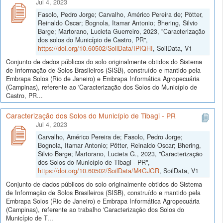
Jul 4, 2023
Fasolo, Pedro Jorge; Carvalho, Américo Pereira de; Pötter,
Reinaldo Oscar; Bognola, Itamar Antonio; Bhering, Silvio
Barge; Martorano, Lucieta Guerreiro, 2023, "Caracterização
dos solos do Município de Castro, PR",
https://doi.org/10.60502/SoilData/IPIQHI
, SoilData, V1
Conjunto de dados públicos do solo originalmente obtidos do Sistema
de Informação de Solos Brasileiros (SISB), construído e mantido pela
Embrapa Solos (Rio de Janeiro) e Embrapa Informática Agropecuária
(Campinas), referente ao 'Caracterização dos Solos do Município de
Castro, PR...
Caracterização dos Solos do Município de Tibagi - PR
Jul 4, 2023
Carvalho, Américo Pereira de; Fasolo, Pedro Jorge;
Bognola, Itamar Antonio; Pötter, Reinaldo Oscar; Bhering,
Silvio Barge; Martorano, Lucieta G., 2023, "Caracterização
dos Solos do Município de Tibagi - PR",
https://doi.org/10.60502/SoilData/M4GJGR
, SoilData, V1
Conjunto de dados públicos do solo originalmente obtidos do Sistema
de Informação de Solos Brasileiros (SISB), construído e mantido pela
Embrapa Solos (Rio de Janeiro) e Embrapa Informática Agropecuária
(Campinas), referente ao trabalho 'Caracterização dos Solos do
Município de T...