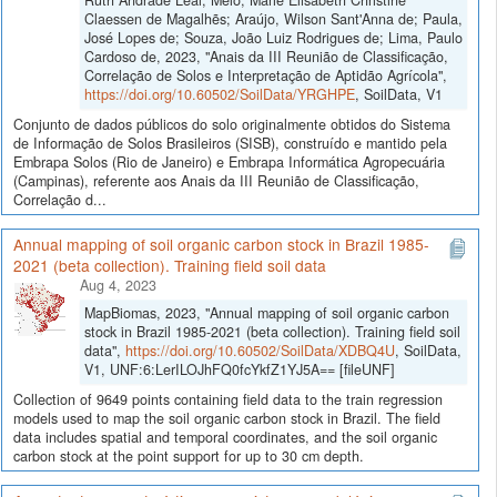
Claessen de Magalhẽs; Araújo, Wilson Sant'Anna de; Paula,
José Lopes de; Souza, João Luiz Rodrigues de; Lima, Paulo
Cardoso de, 2023, "Anais da III Reunião de Classificação,
Correlação de Solos e Interpretação de Aptidão Agrícola",
https://doi.org/10.60502/SoilData/YRGHPE
, SoilData, V1
Conjunto de dados públicos do solo originalmente obtidos do Sistema
de Informação de Solos Brasileiros (SISB), construído e mantido pela
Embrapa Solos (Rio de Janeiro) e Embrapa Informática Agropecuária
(Campinas), referente aos Anais da III Reunião de Classificação,
Correlação d...
Annual mapping of soil organic carbon stock in Brazil 1985-
2021 (beta collection). Training field soil data
Aug 4, 2023
MapBiomas, 2023, "Annual mapping of soil organic carbon
stock in Brazil 1985-2021 (beta collection). Training field soil
data",
https://doi.org/10.60502/SoilData/XDBQ4U
, SoilData,
V1, UNF:6:LerILOJhFQ0fcYkfZ1YJ5A== [fileUNF]
Collection of 9649 points containing field data to the train regression
models used to map the soil organic carbon stock in Brazil. The field
data includes spatial and temporal coordinates, and the soil organic
carbon stock at the point support for up to 30 cm depth.