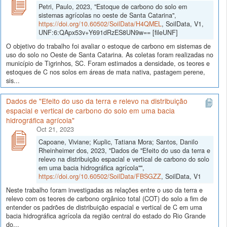
Petri, Paulo, 2023, "Estoque de carbono do solo em
sistemas agrícolas no oeste de Santa Catarina",
https://doi.org/10.60502/SoilData/H4QMEL
, SoilData, V1,
UNF:6:QApx53v+Y691dRzES8UN9w== [fileUNF]
O objetivo do trabalho foi avaliar o estoque de carbono em sistemas de
uso do solo no Oeste de Santa Catarina. As coletas foram realizadas no
município de Tigrinhos, SC. Foram estimados a densidade, os teores e
estoques de C nos solos em áreas de mata nativa, pastagem perene,
sis...
Dados de "Efeito do uso da terra e relevo na distribuição
espacial e vertical de carbono do solo em uma bacia
hidrográfica agrícola"
Oct 21, 2023
Capoane, Viviane; Kuplic, Tatiana Mora; Santos, Danilo
Rheinheimer dos, 2023, "Dados de "Efeito do uso da terra e
relevo na distribuição espacial e vertical de carbono do solo
em uma bacia hidrográfica agrícola"",
https://doi.org/10.60502/SoilData/FBSGZZ
, SoilData, V1
Neste trabalho foram investigadas as relações entre o uso da terra e
relevo com os teores de carbono orgânico total (COT) do solo a fim de
entender os padrões de distribuição espacial e vertical de C em uma
bacia hidrográfica agrícola da região central do estado do Rio Grande
do...