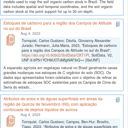
models used to map the soil organic carbon stock in Brazil. The field
data includes spatial and temporal coordinates, and the soil organic
carbon stock at the point support for up to 30 cm depth.
Estoques de carbono para a região dos Campos de Altitude
no sul do Brasil
Aug 4, 2023
Tornquist, Carlos Gustavo; Dávila, Giovanny Alexander
Jurado; Hermann, Julia-Maria, 2023, "Estoques de carbono
para a região dos Campos de Altitude no sul do Brasil",
https://doi.org/10.60502/SoilData/OXT1PI
, SoilData, V2,
UNF:6:6P5i1YOH8UOTdkBgNAFibQ== [fileUNF]
A expansão agrícola em vegetaçao natural no Brasil geralmente causa
grandes mudanças nos estoques de C orgânico do solo (SOC). Os
dados aqui apresentados foram coletados com o objetivo de refinar as
estimativas de estoques SOC existentes para os Campos de Cima da
Serra do estado...
Atributos de solos e de águas superficiais em áreas da
região de Quinze de Novembro (RS) com aplicação
continuada de dejetos líquidos de suínos
Aug 4, 2023
Tornquist, Carlos Gustavo; Campos, Ben-Hur; Broetto,
Tiago, 2023, "Atributos de solos e de águas superficiais em