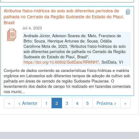
Atributos físico-hídricos do solo sob diferentes períodos de
palhada no Cerrado da Região Sudoeste do Estado do Piauí,
Brasil
Jul 4, 2023
Andrade Júnior, Aderson Soares de; Melo, Francisco de
Brito; Souza, Henrique Antunes de; Sousa, Odália
Carolinne Mota de, 2023, "Atributos físico-hídricos do solo
sob diferentes períodos de palhada no Cerrado da Região
Sudoeste do Estado do Piauí, Brasil",
https://doi.org/10.60502/SoilData/RRKNH7
, SoilData, V1
Conjunto de dados contendo as características físico-hídricas e matéria
orgânica em Latossolos sob diferentes tempos de adoção de cultivo sob
palhada em áreas de cerrado da região Sudoeste Piauiense. O
levantamento dos dados de campo foi realizado em fazendas comerciais
nos munic...
(Atual)
«
< Anterior
1
2
3
4
5
Próxima >
»