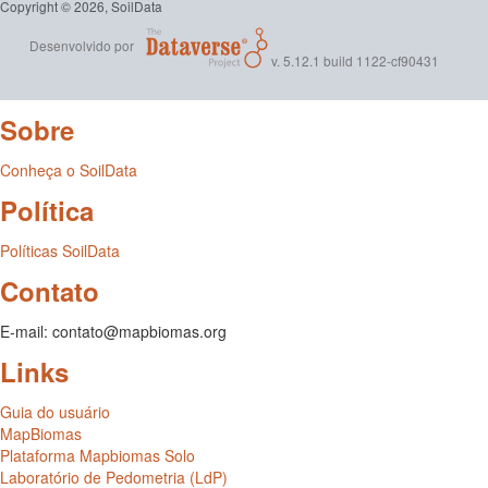
Copyright © 2026, SoilData
Desenvolvido por
v. 5.12.1 build 1122-cf90431
Sobre
Conheça o SoilData
Política
Políticas SoilData
Contato
E-mail: contato@mapbiomas.org
Links
Guia do usuário
MapBiomas
Plataforma Mapbiomas Solo
Laboratório de Pedometria (LdP)