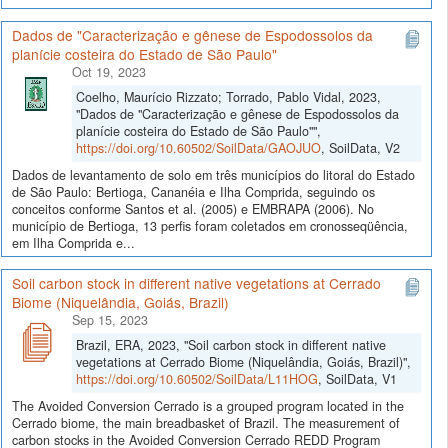
Dados de "Caracterização e gênese de Espodossolos da
planície costeira do Estado de São Paulo"
Oct 19, 2023
Coelho, Maurício Rizzato; Torrado, Pablo Vidal, 2023,
"Dados de "Caracterização e gênese de Espodossolos da
planície costeira do Estado de São Paulo"",
https://doi.org/10.60502/SoilData/GAOJUO
, SoilData, V2
Dados de levantamento de solo em três municípios do litoral do Estado
de São Paulo: Bertioga, Cananéia e Ilha Comprida, seguindo os
conceitos conforme Santos et al. (2005) e EMBRAPA (2006). No
município de Bertioga, 13 perfis foram coletados em cronosseqüência,
em Ilha Comprida e...
Soil carbon stock in different native vegetations at Cerrado
Biome (Niquelândia, Goiás, Brazil)
Sep 15, 2023
Brazil, ERA, 2023, "Soil carbon stock in different native
vegetations at Cerrado Biome (Niquelândia, Goiás, Brazil)",
https://doi.org/10.60502/SoilData/L11HOG
, SoilData, V1
The Avoided Conversion Cerrado is a grouped program located in the
Cerrado biome, the main breadbasket of Brazil. The measurement of
carbon stocks in the Avoided Conversion Cerrado REDD Program