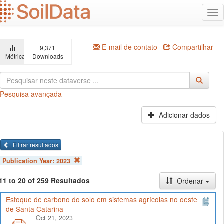
Ir
Alt
para
na
o
conteúdo
principal
E-mail de contato
Compartilhar
9,371
Métricas
Downloads
Pesquisa avançada
Adicionar dados
Filtrar resultados
Publication Year:
2023
11 to 20 of 259 Resultados
Ordenar
Estoque de carbono do solo em sistemas agrícolas no oeste
de Santa Catarina
Oct 21, 2023