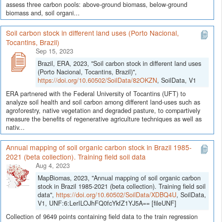
assess three carbon pools: above-ground biomass, below-ground
biomass and, soil organi...
Soil carbon stock in different land uses (Porto Nacional,
Tocantins, Brazil)
Sep 15, 2023
Brazil, ERA, 2023, "Soil carbon stock in different land uses
(Porto Nacional, Tocantins, Brazil)",
https://doi.org/10.60502/SoilData/82OKZN
, SoilData, V1
ERA partnered with the Federal University of Tocantins (UFT) to
analyze soil health and soil carbon among different land-uses such as
agroforestry, native vegetation and degraded pasture, to compartively
measure the benefits of regenerative agriculture techniques as well as
nativ...
Annual mapping of soil organic carbon stock in Brazil 1985-
2021 (beta collection). Training field soil data
Aug 4, 2023
MapBiomas, 2023, "Annual mapping of soil organic carbon
stock in Brazil 1985-2021 (beta collection). Training field soil
data",
https://doi.org/10.60502/SoilData/XDBQ4U
, SoilData,
V1, UNF:6:LerILOJhFQ0fcYkfZ1YJ5A== [fileUNF]
Collection of 9649 points containing field data to the train regression