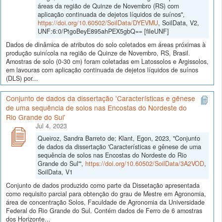
áreas da região de Quinze de Novembro (RS) com
aplicação continuada de dejetos líquidos de suínos",
https://doi.org/10.60502/SoilData/DYEVMU
, SoilData, V2,
UNF:6:0/PtgoBeyE895ahPEX5gbQ== [fileUNF]
Dados de dinâmica de atributos do solo coletados em áreas próximas à
produção suinícola na região de Quinze de Novembro, RS, Brasil.
Amostras de solo (0-30 cm) foram coletadas em Latossolos e Argissolos,
em lavouras com aplicação continuada de dejetos líquidos de suínos
(DLS) por...
Conjunto de dados da dissertação 'Características e gênese
de uma sequência de solos nas Encostas do Nordeste do
Rio Grande do Sul'
Jul 4, 2023
Queiroz, Sandra Barreto de; Klant, Egon, 2023, "Conjunto
de dados da dissertação 'Características e gênese de uma
sequência de solos nas Encostas do Nordeste do Rio
Grande do Sul'",
https://doi.org/10.60502/SoilData/3A2VOD
,
SoilData, V1
Conjunto de dados produzido como parte da Dissetação apresentada
como requisito parcial para obtenção do grau de Mestre em Agronomia,
área de concentração Solos, Faculdade de Agronomia da Universidade
Federal do Rio Grande do Sul. Contém dados de Ferro de 6 amostras
dos Horizonte...