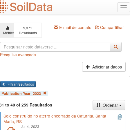
Ir
Alt
para
na
o
conteúdo
principal
E-mail de contato
Compartilhar
9,371
Métricas
Downloads
Pesquisa avançada
Adicionar dados
Filtrar resultados
Publication Year:
2023
31 to 40 of 259 Resultados
Ordenar
Solo construído no aterro encerrado da Caturrita, Santa
Maria, RS
Jul 4, 2023