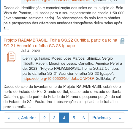
Dados de identificação e caracterização dos solos do municipio de Bela
Vista do Paraíso, utilizados para o seu mapeamento na escala 1:50.000
(levantamento semidetalhado). As observações do solo foram obtidas
pela prospecção das diferentes unidades fisiográficas delimitadas após
a...
Projeto RADAMBRASIL. Folha SG.22 Curitiba, parte da folha
SG.21 Asunción e folha SG.23 Iguape
Jul 4, 2023
Oenning, Isaias; Moser, José Marcos; Shimizu, Sérgio
Hideiti; Rauen, Moacir de Jesus; Carvalho, Américo Pereira
de, 2023, "Projeto RADAMBRASIL. Folha SG.22 Curitiba,
parte da folha SG.21 Asunción e folha SG.23 Iguape",
https://doi.org/10.60502/SoilData/ONP08P
, SoilData, V1
Dados do solo de levantamento do Projeto RADAMBRASIL cobrindo o
norte do Estado do Rio Grande do Sul, quase todo o Estado de Santa
Catarina, grande parte do Estado do Paraná e pequena porção do sul
do Estado de São Paulo. Inclui observações compiladas de trabalhos
prévios realiza...
(Atual)
«
< Anterior
2
3
4
5
6
Próxima >
»