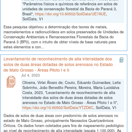
"Parâmetros físicos e químicos de referência em solos de
unidades de conservação florestal da Bacia do Paraná 3,
Brasil",
https://doi.org/10.60502/SoilData/UE7AUE
,
SoilData, V1
Essa pesquisa objetivou a determinação dos teores de metais,
macroelementos e radionuclídeos em solos preservados de Unidades de
Conservação Ambientais e Remanescentes Florestais da Bacia do
Paraná 3 (BP3), com o intuito de obter níveis de base naturais para
estes elementos e con...
Levantamento de reconhecimento de alta intensidade dos
solos de duas áreas dotadas de solos arenosos no Estado
de Mato Grosso - Áreas Piloto I e II
Jul 4, 2023
Oliveira, Virlei Álvaro de; Couto, Eduardo Guimarães; Leite
Sobrinho, João Benedito Pereira; Moreira, Maria Lucidalva
Costa, 2023, "Levantamento de reconhecimento de alta
intensidade dos solos de duas áreas dotadas de solos
arenosos no Estado de Mato Grosso - Áreas Piloto I e II",
https://doi.org/10.60502/SoilData/YTZD6C
, SoilData, V1
Dados de solos de duas áreas com predomínio de solos arenosos no
estado de Mato Grosso, principalmente Neossolos Quartzarênicos
Órticos. Os dados foram coletados para fins de mapeamento pedológico
ao nível de reconhecimento de alta intensidade (escala 1:100.000). As