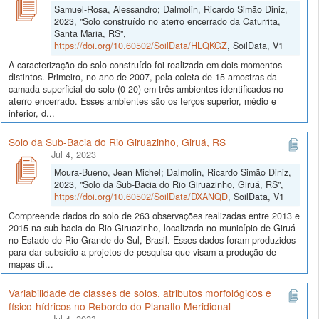
Samuel-Rosa, Alessandro; Dalmolin, Ricardo Simão Diniz,
2023, "Solo construído no aterro encerrado da Caturrita,
Santa Maria, RS",
https://doi.org/10.60502/SoilData/HLQKGZ
, SoilData, V1
A caracterização do solo construído foi realizada em dois momentos
distintos. Primeiro, no ano de 2007, pela coleta de 15 amostras da
camada superficial do solo (0-20) em três ambientes identificados no
aterro encerrado. Esses ambientes são os terços superior, médio e
inferior, d...
Solo da Sub-Bacia do Rio Giruazinho, Giruá, RS
Jul 4, 2023
Moura-Bueno, Jean Michel; Dalmolin, Ricardo Simão Diniz,
2023, "Solo da Sub-Bacia do Rio Giruazinho, Giruá, RS",
https://doi.org/10.60502/SoilData/DXANQD
, SoilData, V1
Compreende dados do solo de 263 observações realizadas entre 2013 e
2015 na sub-bacia do Rio Giruazinho, localizada no município de Giruá
no Estado do Rio Grande do Sul, Brasil. Esses dados foram produzidos
para dar subsídio a projetos de pesquisa que visam a produção de
mapas di...
Variabilidade de classes de solos, atributos morfológicos e
físico-hídricos no Rebordo do Planalto Meridional
Jul 4, 2023