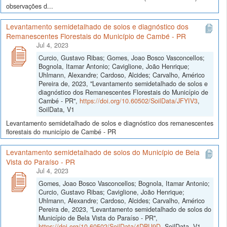
observações d...
Levantamento semidetalhado de solos e diagnóstico dos
Remanescentes Florestais do Município de Cambé - PR
Jul 4, 2023
Curcio, Gustavo Ribas; Gomes, Joao Bosco Vasconcellos;
Bognola, Itamar Antonio; Caviglione, João Henrique;
Uhlmann, Alexandre; Cardoso, Alcides; Carvalho, Américo
Pereira de, 2023, "Levantamento semidetalhado de solos e
diagnóstico dos Remanescentes Florestais do Município de
Cambé - PR",
https://doi.org/10.60502/SoilData/JFYIV3
,
SoilData, V1
Levantamento semidetalhado de solos e diagnóstico dos remanescentes
florestais do município de Cambé - PR
Levantamento semidetalhado de solos do Município de Bela
Vista do Paraíso - PR
Jul 4, 2023
Gomes, Joao Bosco Vasconcellos; Bognola, Itamar Antonio;
Curcio, Gustavo Ribas; Caviglione, João Henrique;
Uhlmann, Alexandre; Cardoso, Alcides; Carvalho, Américo
Pereira de, 2023, "Levantamento semidetalhado de solos do
Município de Bela Vista do Paraíso - PR",
https://doi.org/10.60502/SoilData/4DBU9D
, SoilData, V1