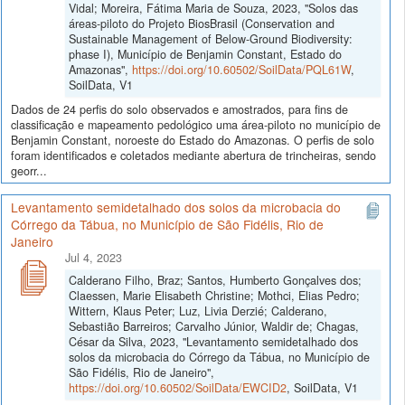
Vidal; Moreira, Fátima Maria de Souza, 2023, "Solos das
áreas-piloto do Projeto BiosBrasil (Conservation and
Sustainable Management of Below-Ground Biodiversity:
phase I), Município de Benjamin Constant, Estado do
Amazonas",
https://doi.org/10.60502/SoilData/PQL61W
,
SoilData, V1
Dados de 24 perfis do solo observados e amostrados, para fins de
classificação e mapeamento pedológico uma área-piloto no município de
Benjamin Constant, noroeste do Estado do Amazonas. O perfis de solo
foram identificados e coletados mediante abertura de trincheiras, sendo
georr...
Levantamento semidetalhado dos solos da microbacia do
Córrego da Tábua, no Município de São Fidélis, Rio de
Janeiro
Jul 4, 2023
Calderano Filho, Braz; Santos, Humberto Gonçalves dos;
Claessen, Marie Elisabeth Christine; Mothci, Elias Pedro;
Wittern, Klaus Peter; Luz, Livia Derzié; Calderano,
Sebastião Barreiros; Carvalho Júnior, Waldir de; Chagas,
César da Silva, 2023, "Levantamento semidetalhado dos
solos da microbacia do Córrego da Tábua, no Município de
São Fidélis, Rio de Janeiro",
https://doi.org/10.60502/SoilData/EWCID2
, SoilData, V1