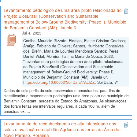
Levantamento pedológico de uma área-piloto relacionada ao
Projeto BiosBrasil (Conservation and Sustainable
management of Below-Ground Biodiversity: Phase I), Município
de Benjamin Constant (AM): Janela 6
Jul 4, 2023
Coelho, Mauricio Rizzato; Fidalgo, Elaine Cristina Cardoso;
Araújo, Fabiano de Oliveira; Santos, Humberto Gonçalves
dos; Brefin, Maria de Lourdes Mendonça Santos; Perez,
Daniel Vidal; Moreira, Fátima Maria de Souza, 2023,
"Levantamento pedológico de uma área-piloto relacionada
ao Projeto BiosBrasil (Conservation and Sustainable
management of Below-Ground Biodiversity: Phase I),
Município de Benjamin Constant (AM): Janela 6",
https://doi.org/10.60502/SoilData/7ALIZZ
, SoilData, V1
Dados de seis perfis do solo observados e amostrados, para fins de
classificação e mapeamento pedológico uma área-piloto no município de
Benjamin Constant, noroeste do Estado do Amazonas. As observações
dos foram feitas em intervalos regulares, a cada 100 m, além de
amostras extr...
Levantamento de reconhecimento de alta intensidade dos
solos e avaliação da aptidão Agrícola das terras da Área de
Novo Paraíso, Roraima