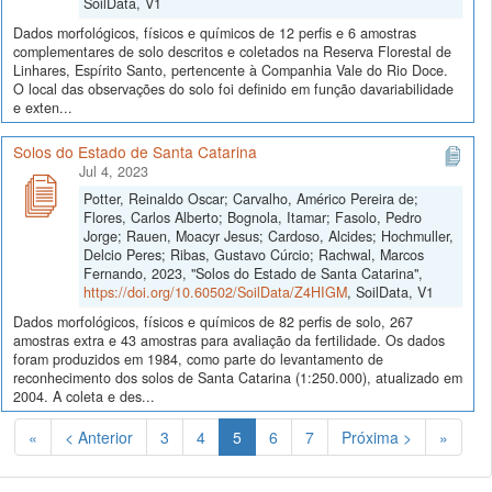
SoilData, V1
Dados morfológicos, físicos e químicos de 12 perfis e 6 amostras
complementares de solo descritos e coletados na Reserva Florestal de
Linhares, Espírito Santo, pertencente à Companhia Vale do Rio Doce.
O local das observações do solo foi definido em função davariabilidade
e exten...
Solos do Estado de Santa Catarina
Jul 4, 2023
Potter, Reinaldo Oscar; Carvalho, Américo Pereira de;
Flores, Carlos Alberto; Bognola, Itamar; Fasolo, Pedro
Jorge; Rauen, Moacyr Jesus; Cardoso, Alcides; Hochmuller,
Delcio Peres; Ribas, Gustavo Cúrcio; Rachwal, Marcos
Fernando, 2023, "Solos do Estado de Santa Catarina",
https://doi.org/10.60502/SoilData/Z4HIGM
, SoilData, V1
Dados morfológicos, físicos e químicos de 82 perfis de solo, 267
amostras extra e 43 amostras para avaliação da fertilidade. Os dados
foram produzidos em 1984, como parte do levantamento de
reconhecimento dos solos de Santa Catarina (1:250.000), atualizado em
2004. A coleta e des...
(Atual)
«
< Anterior
3
4
5
6
7
Próxima >
»