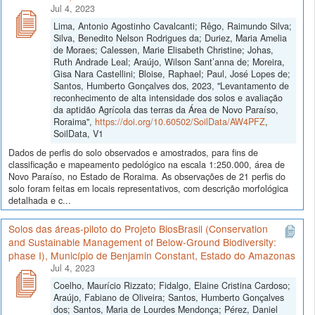
Jul 4, 2023
Lima, Antonio Agostinho Cavalcanti; Rêgo, Raimundo Silva;
Silva, Benedito Nelson Rodrigues da; Duriez, Maria Amelia
de Moraes; Calessen, Marie Elisabeth Christine; Johas,
Ruth Andrade Leal; Araújo, Wilson Sant’anna de; Moreira,
Gisa Nara Castellini; Bloise, Raphael; Paul, José Lopes de;
Santos, Humberto Gonçalves dos, 2023, "Levantamento de
reconhecimento de alta intensidade dos solos e avaliação
da aptidão Agrícola das terras da Área de Novo Paraíso,
Roraima",
https://doi.org/10.60502/SoilData/AW4PFZ
,
SoilData, V1
Dados de perfis do solo observados e amostrados, para fins de
classificação e mapeamento pedológico na escala 1:250.000, área de
Novo Paraíso, no Estado de Roraima. As observações de 21 perfis do
solo foram feitas em locais representativos, com descrição morfológica
detalhada e c...
Solos das áreas-piloto do Projeto BiosBrasil (Conservation
and Sustainable Management of Below-Ground Biodiversity:
phase I), Município de Benjamin Constant, Estado do Amazonas
Jul 4, 2023
Coelho, Maurício Rizzato; Fidalgo, Elaine Cristina Cardoso;
Araújo, Fabiano de Oliveira; Santos, Humberto Gonçalves
dos; Santos, Maria de Lourdes Mendonça; Pérez, Daniel