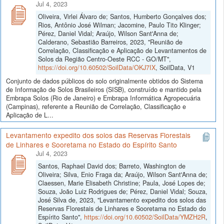
Jul 4, 2023
Oliveira, Virlei Álvaro de; Santos, Humberto Gonçalves dos;
Rios, Antônio José Wilman; Jacomine, Paulo Tito Klinger;
Pérez, Daniel Vidal; Araújo, Wilson Sant'Anna de;
Calderano, Sebastião Barreiros, 2023, "Reunião de
Correlação, Classificação e Aplicação de Levantamentos de
Solos da Região Centro-Oeste RCC - GO/MT",
https://doi.org/10.60502/SoilData/OKJ7IX
, SoilData, V1
Conjunto de dados públicos do solo originalmente obtidos do Sistema
de Informação de Solos Brasileiros (SISB), construído e mantido pela
Embrapa Solos (Rio de Janeiro) e Embrapa Informática Agropecuária
(Campinas), referente a Reunião de Correlação, Classificação e
Aplicação de L...
Levantamento expedito dos solos das Reservas Florestais
de Linhares e Sooretama no Estado do Espírito Santo
Jul 4, 2023
Santos, Raphael David dos; Barreto, Washington de
Oliveira; Silva, Enio Fraga da; Araújo, Wilson Sant'Anna de;
Claessen, Marie Elisabeth Christine; Paula, José Lopes de;
Souza, João Luiz Rodrigues de; Pérez, Daniel Vidal; Souza,
José Silva de, 2023, "Levantamento expedito dos solos das
Reservas Florestais de Linhares e Sooretama no Estado do
Espírito Santo",
https://doi.org/10.60502/SoilData/YMZH2R
,