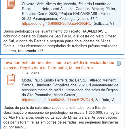
Oliveira, Virlei Álvaro de; Macedo, Eduardo Leandro da
Rosa; Laus Neto, José Augusto; Cardoso, Alcides; Pötter,
Reinaldo Oscar, 2023, "Projeto RADAMBRASIL. Folha
SF.22 Paranapanema; Pedologia (volume 37)",
https://doi.org/10.60502/SoilData/R99BNQ
, SoilData, V1
Dados pedológicos de levantamento do Projeto RADAMBRASIL
cobrindo o oeste do Estado de São Paulo, o sudeste do Mato Grosso
do Sul, o norte do Paraná e pequena parte do sudoeste de Minas
Gerais. Inclui observações compiladas de trabalhos prévios realizados
na área, totalizando 117...
Levantamento de reconhecimento de média intensidade dos
solos da Região do Alto Paranaíba, Minas Gerais
Jul 4, 2023
Motta, Paulo Emílio Ferreira da; Baruqui, Alfredo Melhem;
Santos, Humberto Gonçalves dos, 2023, "Levantamento de
reconhecimento de média intensidade dos solos da Região
do Alto Paranaíba, Minas Gerais",
https://doi.org/10.60502/SoilData/FCWO4N
, SoilData, V1
Dados de perfis do solo observados e amostrados, para fins de
classificação e mapeamento pedológico na escala 1:250.000, na região
do Alto Paranaíba, oeste do Estado de Minas Gerais. As observações
dos perfis foram feitas em cortes de estradas, em pequenas trincheiras
ou por meio...