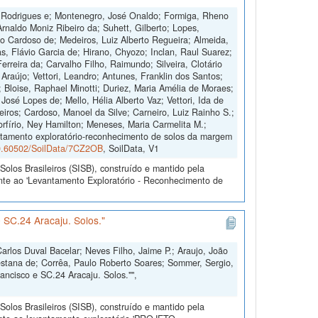
B. Rodrigues e; Montenegro, José Onaldo; Formiga, Rheno
rnaldo Moniz Ribeiro da; Suhett, Gilberto; Lopes,
lo Cardoso de; Medeiros, Luiz Alberto Regueira; Almeida,
s, Flávio Garcia de; Hirano, Chyozo; Inclan, Raul Suarez;
Ferreira da; Carvalho Filho, Raimundo; Silveira, Clotário
e Araújo; Vettori, Leandro; Antunes, Franklin dos Santos;
; Bloise, Raphael Minotti; Duriez, Maria Amélia de Moraes;
José Lopes de; Mello, Hélia Alberto Vaz; Vettori, Ida de
eiros; Cardoso, Manoel da Silve; Carneiro, Luiz Rainho S.;
orfírio, Ney Hamilton; Meneses, Maria Carmelita M.;
antamento exploratório-reconhecimento de solos da margem
/10.60502/SoilData/7CZ2OB
, SoilData, V1
olos Brasileiros (SISB), construído e mantido pela
nte ao 'Levantamento Exploratório - Reconhecimento de
SC.24 Aracaju. Solos."
arlos Duval Bacelar; Neves Filho, Jaime P.; Araujo, João
 Pestana de; Corrêa, Paulo Roberto Soares; Sommer, Sergio,
ncisco e SC.24 Aracaju. Solos."",
olos Brasileiros (SISB), construído e mantido pela