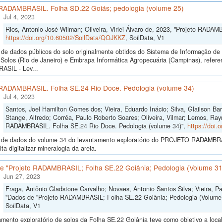
 RADAMBRASIL. Folha SD.22 Goiás; pedologia (volume 25)
Jul 4, 2023
Rios, Antonio José Wilman; Oliveira, Virlei Álvaro de, 2023, "Projeto RADA
https://doi.org/10.60502/SoilData/QOJKKZ
, SoilData, V1
de dados públicos do solo originalmente obtidos do Sistema de Informação de S
Solos (Rio de Janeiro) e Embrapa Informática Agropecuária (Campinas), refer
SIL - Lev...
 RADAMBRASIL. Folha SE.24 Rio Doce. Pedologia (volume 34)
Jul 4, 2023
Santos, Joel Hamilton Gomes dos; Vieira, Eduardo Inácio; Silva, Glailson B
Stange, Alfredo; Corrêa, Paulo Roberto Soares; Oliveira, Vilmar; Lemos, Ra
RADAMBRASIL. Folha SE.24 Rio Doce. Pedologia (volume 34)",
https://doi
 de dados do volume 34 do levantamento exploratório do PROJETO RADAMBRASI
lta digitalizar mineralogia da areia.
e "Projeto RADAMBRASIL; Folha SE.22 Goiânia; Pedologia (Volume 31
Jun 27, 2023
Fraga, Antônio Gladstone Carvalho; Novaes, Antonio Santos Silva; Vieira, P
"Dados de "Projeto RADAMBRASIL; Folha SE.22 Goiânia; Pedologia (Volume 
SoilData, V1
mento exploratório de solos da Folha SE.22 Goiânia teve como objetivo a locali