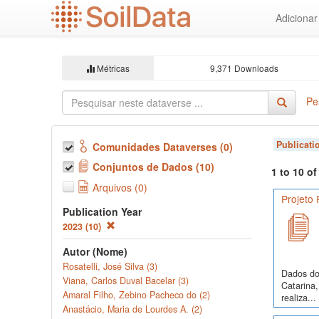
Ir
Adiciona
para
o
conteúdo
principal
Métricas
9,371 Downloads
Pe
Publicati
Comunidades Dataverses (0)
Conjuntos de Dados (10)
1 to 10 o
Arquivos (0)
Projeto
Publication Year
2023 (10)
Autor (Nome)
Rosatelli, José Silva (3)
Dados do
Viana, Carlos Duval Bacelar (3)
Catarina,
Amaral Filho, Zebino Pacheco do (2)
realiza...
Anastácio, Maria de Lourdes A. (2)