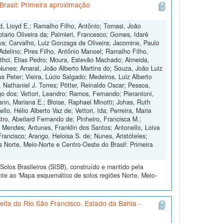
Brasil: Primeira aproximação
d, Lioyd E.; Ramalho Filho, Antônio; Tomasi, João
otario Oliveira da; Palmieri, Francesco; Gomes, Idarê
ilva; Carvalho, Luiz Gonzaga de Oliveira; Jacomine, Paulo
 Adelino; Pires Filho, Antônio Manoel; Ramalho Filho,
othci, Elias Pedro; Moura, Estevão Machado; Almeida,
Nunes; Amaral, João Alberto Martins do; Souza, João Luiz
s Peter; Vieira, Lúcio Salgado; Medeiros, Luiz Alberto
, Nathaniel J. Torres; Pötter, Reinaldo Oscar; Pessoa,
 dos; Vettori, Leandro; Ramos, Fernando; Pierantoni,
nn, Mariana E.; Bloise, Raphael Minotti; Johas, Ruth
o, Hélio Alberto Vaz de; Vettori, Ida; Perreira, Maria
tro, Abeilard Fernando de; Pinheiro, Francisca M.;
o Mendes; Antunes, Franklin dos Santos; Antonello, Loiva
Francisco; Arango, Heloisa S. de; Nunes, Aristóteles;
 Norte, Meio-Norte e Centro-Oeste do Brasil: Primeira
olos Brasileiros (SISB), construído e mantido pela
nte ao 'Mapa esquemático de solos regiões Norte, Meio-
ita do Rio São Francisco. Estado da Bahia -