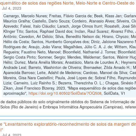
quemático de solos das regiões Norte, Meio-Norte e Centro-Oeste do 
Jul 4, 2023
Camargo, Marcelo Nunes; Freitas, Flávio Garcia de; Beek, Klass Jan; Garlan
Mauríco Gralha; Castello, Dario Souza; Cordeiro, Atanasio Alves; Silveira, Cl
Azevedo; Falesi, Italo Cláudio; Larach, Jorge Olmos Iturri; Rosatelli, José S
Klinger Tito; Santos, Raphael David dos; Inclan, Raul Suarez; Alvarez Filho,
Antônio; Cavedon, Ari Délcio; Silva, Benedito Nelson da; Hirano, Chyozo; M
Hélio da Costa; Santos, Humberto Gonçalves dos; Diniz, Jalcione Nazareno 
Rodrigues de; Araujo, João Viana; Magalhães, Júlio C. A. J. de; Wittern, Klau
Regueira; Faustino Neto, Manoel; Bloomfield, Nathaniel J. Torres; Bloomfield
Sergio Costa Pinto; Sommer, Sergio; Mendes, Waldemar; Santos, Walmir Hugo
Hélio; Duriez, Maria Amélia Morais; Anastácio, Maria de Lourdes A.; Heynema
Andrade Leal; Barreto, Washinton de Oliveira; Bremaeker, Zilda Amado H.; Mell
Aparecida Barroso; Leite, Adahil de Medeiros; Cardoso, Manoel da Silva; Cas
Moreira, Gisa Nara Castellini; Paula, José Lopes de; Sobral Filho, Raymund
Lizia; Carneiro, Luiz Rainho S.; Bezerra, Therezinha O. L.; Chagas, Sinésio 
Zikan, José Francisco Bizeray, 2023, "Mapa esquemático de solos das regiões
aproximação",
https://doi.org/10.60502/SoilData/7OQ508
, SoilData, V1
de dados públicos do solo originalmente obtidos do Sistema de Informação de S
olos (Rio de Janeiro) e Embrapa Informática Agropecuária (Campinas), refere
e "Levantamento exploratório-reconhecimento de solos da margem dire
I"
Jul 4, 2023