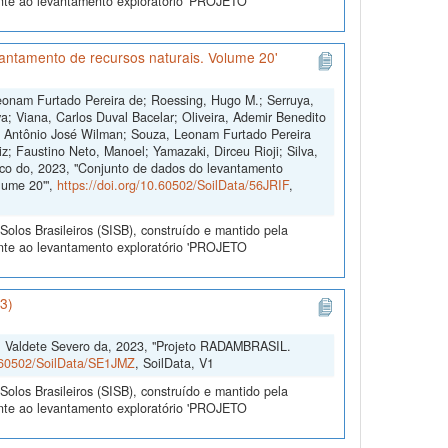
ente ao levantamento exploratório 'PROJETO
antamento de recursos naturais. Volume 20'
Leonam Furtado Pereira de; Roessing, Hugo M.; Serruya,
; Viana, Carlos Duval Bacelar; Oliveira, Ademir Benedito
, Antônio José Wilman; Souza, Leonam Furtado Pereira
z; Faustino Neto, Manoel; Yamazaki, Dirceu Rioji; Silva,
co do, 2023, "Conjunto de dados do levantamento
lume 20'",
https://doi.org/10.60502/SoilData/56JRIF
,
olos Brasileiros (SISB), construído e mantido pela
ente ao levantamento exploratório 'PROJETO
3)
, Valdete Severo da, 2023, "Projeto RADAMBRASIL.
0.60502/SoilData/SE1JMZ
, SoilData, V1
olos Brasileiros (SISB), construído e mantido pela
ente ao levantamento exploratório 'PROJETO