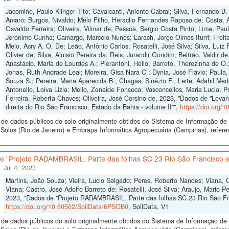
Jacomine, Paulo Klinger Tito; Cavalcanti, Anionto Cabral; Silva, Fernando 
Amaro; Burgos, Nivaldo; Mélo Filho, Heraclio Fernandes Raposo de; Costa, A
Osvaldo Ferreira; Oliveira, Vilmar de; Pessoa, Sergio Costa Pinto; Lima, Pau
Jeronimo Cunha; Camargo, Marcelo Nunes; Larach, Jorge Olmos Iturri; Freita
Melo, Acry A. O. De; Leão, Antônio Carlos; Rosatelli, José Silva; Silva, Luiz 
Olivier da; Silva, Aluisio Pereira da; Reis, Jurandir Gondim; Beltrão, Valdir d
Anastácio, Maria de Lourdes A.; Pierantoni, Hélio; Barreto, Therezinha de O.
Johas, Ruth Andrade Leal; Moreira, Gisa Nara C.; Dynia, José Flávio; Paula, 
Souza S.; Pereira, Maria Aparecida B.; Chagas, Sinézio F.; Leite, Adahil Med
Antonello, Loiva Lizia; Mello, Zenaide Fonseca; Vasconcellos, Maria Lucia; P
Ferreira, Roberta Chaves; Oliveira, José Corsino de, 2023, "Dados de "Lev
direita do Rio São Francisco. Estado da Bahia - volume II"",
https://doi.org
de dados públicos do solo originalmente obtidos do Sistema de Informação de S
Solos (Rio de Janeiro) e Embrapa Informática Agropecuária (Campinas), refere
e "Projeto RADAMBRASIL. Parte das folhas SC.23 Rio São Francisco e 
Jul 4, 2023
Martins, João Souza; Vieira, Lucio Salgado; Peres, Roberto Nandes; Viana, C
Viana; Castro, José Adolfo Barreto de; Rosatelli, José Silva; Araujo, Mario
2023, "Dados de "Projeto RADAMBRASIL. Parte das folhas SC.23 Rio São Fra
https://doi.org/10.60502/SoilData/6PSOB0
, SoilData, V1
de dados públicos do solo originalmente obtidos do Sistema de Informação de S