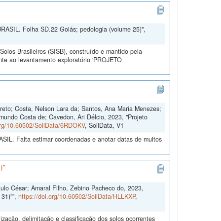
MBRASIL. Folha SD.22 Goiás; pedologia (volume 25)",
olos Brasileiros (SISB), construído e mantido pela
ente ao levantamento exploratório 'PROJETO
arreto; Costa, Nelson Lara da; Santos, Ana Maria Menezes;
ymundo Costa de; Cavedon, Ari Délcio, 2023, "Projeto
.org/10.60502/SoilData/6RDOKV
, SoilData, V1
L. Falta estimar coordenadas e anotar datas de muitos
)"
aulo César; Amaral Filho, Zebino Pacheco do, 2023,
31)"",
https://doi.org/10.60502/SoilData/HLLKXP
,
zação, delimitação e classificação dos solos ocorrentes