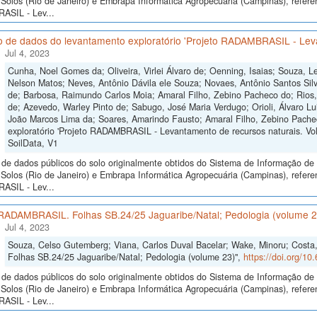
Solos (Rio de Janeiro) e Embrapa Informática Agropecuária (Campinas), refer
SIL - Lev...
o de dados do levantamento exploratório 'Projeto RADAMBRASIL - Lev
Jul 4, 2023
Cunha, Noel Gomes da; Oliveira, Virlei Álvaro de; Oenning, Isaias; Souza, 
Nelson Matos; Neves, Antônio Dávila ele Souza; Novaes, Antônio Santos Silva
de; Barbosa, Raimundo Carlos Moia; Amaral Filho, Zebino Pacheco do; Rios
de; Azevedo, Warley Pinto de; Sabugo, José Maria Verdugo; Orioli, Álvaro Lui
João Marcos Lima da; Soares, Amarindo Fausto; Amaral Filho, Zebino Pache
exploratório 'Projeto RADAMBRASIL - Levantamento de recursos naturais. Vo
SoilData, V1
de dados públicos do solo originalmente obtidos do Sistema de Informação de S
Solos (Rio de Janeiro) e Embrapa Informática Agropecuária (Campinas), refer
SIL - Lev...
 RADAMBRASIL. Folhas SB.24/25 Jaguaribe/Natal; Pedologia (volume 2
Jul 4, 2023
Souza, Celso Gutemberg; Viana, Carlos Duval Bacelar; Wake, Minoru; Costa
Folhas SB.24/25 Jaguaribe/Natal; Pedologia (volume 23)",
https://doi.org/1
de dados públicos do solo originalmente obtidos do Sistema de Informação de S
Solos (Rio de Janeiro) e Embrapa Informática Agropecuária (Campinas), refer
SIL - Lev...