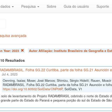
r dados
Pesquisa
Sobre
Guia do usuário
Suporte
squisa avançada
on Year:
2023
Autor Afiliação:
Instituto Brasileiro de Geografia e Est
f 10 Resultados
 RADAMBRASIL. Folha SG.22 Curitiba, parte da folha SG.21 Asunción e
Jul 4, 2023
Oenning, Isaias; Moser, José Marcos; Shimizu, Sérgio Hideiti; Rauen, Moacir
RADAMBRASIL. Folha SG.22 Curitiba, parte da folha SG.21 Asunción e folh
https://doi.org/10.60502/SoilData/ONP08P
, SoilData, V1
 solo de levantamento do Projeto RADAMBRASIL cobrindo o norte do Estado d
 grande parte do Estado do Paraná e pequena porção do sul do Estado de São 