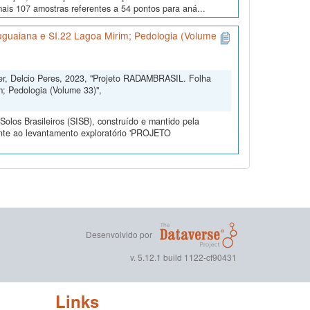
 mais 107 amostras referentes a 54 pontos para aná...
uguaiana e SI.22 Lagoa Mirim; Pedologia (Volume
ler, Delcio Peres, 2023, "Projeto RADAMBRASIL. Folha
; Pedologia (Volume 33)",
olos Brasileiros (SISB), construído e mantido pela
ente ao levantamento exploratório 'PROJETO
Desenvolvido por
v. 5.12.1 build 1122-cf90431
Links