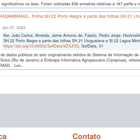
 significativos na área. Foram coletadas 838 amostras relativas a 187 perfis e
 RADAMBRASIL. Folha SH.22 Porto Alegre e parte das folhas SH.21 Ur
Jun 27, 2023
Ker, João Carlos; Almeida, Jaime Antonio de; Fasolo, Pedro Jorge; Hochmül
SH.22 Porto Alegre e parte das folhas SH.21 Uruguaiana e SI.22 Lagoa Mirim
https://doi.org/10.60502/SoilData/9ZXJOG
, SoilData, V1
de dados públicos do solo originalmente obtidos do Sistema de Informação de S
Solos (Rio de Janeiro) e Embrapa Informática Agropecuária (Campinas), refer
SIL - Lev...
ca
Contato