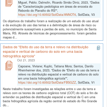
Miguel, Pablo; Dalmolin, Ricardo Simão Diniz, 2023, "Dados
de "Caracterização pedológica em áreas de encosta do
Rebordo do Planalto do RS"",
https://doi.org/10.60502/SoilData/ANNOT6
, SoilData, V3
Os objetivos do trabalho foram a realização de um estudo do uso atual
e da evolução do uso das terras e a delimitação de áreas de risco ou
potencialmente susceptíveis a perdas de solo, no município de Santa
Maria, RS. Através de técnicas de geoprocessamento. foram gerados
mapas d...
Dados de "Efeito do uso da terra e relevo na distribuição
espacial e vertical de carbono do solo em uma bacia
hidrográfica agrícola"
Oct 21, 2023
Capoane, Viviane; Kuplic, Tatiana Mora; Santos, Danilo
Rheinheimer dos, 2023, "Dados de "Efeito do uso da terra e
relevo na distribuição espacial e vertical de carbono do solo
em uma bacia hidrográfica agrícola"",
https://doi.org/10.60502/SoilData/FBSGZZ
, SoilData, V1
Neste trabalho foram investigadas as relações entre o uso da terra e
relevo com os teores de carbono orgânico total (COT) do solo a fim de
entender os padrões de distribuição espacial e vertical de C em uma
bacia hidrográfica agrícola da região central do estado do Rio Grande
do...