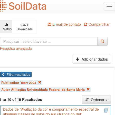
Ir
Alt
para
na
o
conteúdo
principal
E-mail de contato
Compartilhar
9,371
Métricas
Downloads
Pesquisa avançada
Adicionar dados
Filtrar resultados
Publication Year:
2023
Autor Afiliação:
Universidade Federal de Santa Maria
1 to 10 of 19 Resultados
Ordenar
Dados de "Avaliação da cor e comportamento espectral de
algumas classes de solos do Rio Grande do Sul"