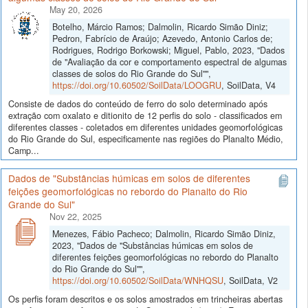
May 20, 2026
Botelho, Márcio Ramos; Dalmolin, Ricardo Simão Diniz;
Pedron, Fabrício de Araújo; Azevedo, Antonio Carlos de;
Rodrigues, Rodrigo Borkowski; Miguel, Pablo, 2023, "Dados
de "Avaliação da cor e comportamento espectral de algumas
classes de solos do Rio Grande do Sul"",
https://doi.org/10.60502/SoilData/LOOGRU
, SoilData, V4
Consiste de dados do conteúdo de ferro do solo determinado após
extração com oxalato e ditionito de 12 perfis do solo - classificados em
diferentes classes - coletados em diferentes unidades geomorfológicas
do Rio Grande do Sul, especificamente nas regiões do Planalto Médio,
Camp...
Dados de "Substâncias húmicas em solos de diferentes
feições geomorfológicas no rebordo do Planalto do Rio
Grande do Sul"
Nov 22, 2025
Menezes, Fábio Pacheco; Dalmolin, Ricardo Simão Diniz,
2023, "Dados de "Substâncias húmicas em solos de
diferentes feições geomorfológicas no rebordo do Planalto
do Rio Grande do Sul"",
https://doi.org/10.60502/SoilData/WNHQSU
, SoilData, V2
Os perfis foram descritos e os solos amostrados em trincheiras abertas