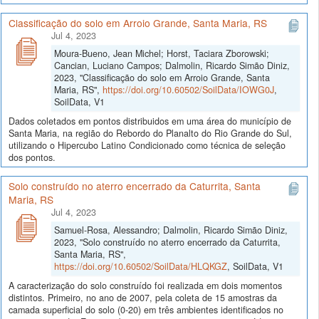
Classificação do solo em Arroio Grande, Santa Maria, RS
Jul 4, 2023
Moura-Bueno, Jean Michel; Horst, Taciara Zborowski;
Cancian, Luciano Campos; Dalmolin, Ricardo Simão Diniz,
2023, "Classificação do solo em Arroio Grande, Santa
Maria, RS",
https://doi.org/10.60502/SoilData/IOWG0J
,
SoilData, V1
Dados coletados em pontos distribuidos em uma área do município de
Santa Maria, na região do Rebordo do Planalto do Rio Grande do Sul,
utilizando o Hipercubo Latino Condicionado como técnica de seleção
dos pontos.
Solo construído no aterro encerrado da Caturrita, Santa
Maria, RS
Jul 4, 2023
Samuel-Rosa, Alessandro; Dalmolin, Ricardo Simão Diniz,
2023, "Solo construído no aterro encerrado da Caturrita,
Santa Maria, RS",
https://doi.org/10.60502/SoilData/HLQKGZ
, SoilData, V1
A caracterização do solo construído foi realizada em dois momentos
distintos. Primeiro, no ano de 2007, pela coleta de 15 amostras da
camada superficial do solo (0-20) em três ambientes identificados no