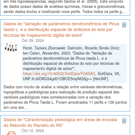
em três topossequências, segundo Santos et al. (2005). Este conjunto
de dados possui dados de análises químicas, físicas e granulométricas,
sendo dados brutos e totalizando nove perfis. Todos todos os perfis g...
Dados de "Variação de parâmetros dendrométricos de Pinus
taeda L. e a distribuição espacial de atributos do solo por
técnicas de mapeamento digital de solos"
Oct 29, 2024
Horst, Taciara Zborowski; Dalmolin, Ricardo Simão Diniz;
ten Caten, Alexandre, 2023, "Dados de "Variação de
parâmetros dendrométricos de Pinus taeda L. e a
distribuição espacial de atributos do solo por técnicas de
mapeamento digital de solos"",
https://doi.org/10.60502/SoilData/F5ASAC
, SoilData, V5,
UNF:6:s5DKGS4gd31DBCESmpNQ5g== [fileUNF]
Dados com intuito de avaliar a relação entre variáveis dendrométricas,
topográficas e pedológicas para realização de predição espacial das
variáveis pedológicas mais correlacionadas com a variação dos
parâmetros de Pinus Taeda L. Foram amostrados 11 perfis e 126 pontos
em uma áre...
Dados de "Caracterização pedológica em áreas de encosta
do Rebordo do Planalto do RS"
Oct 12, 2024