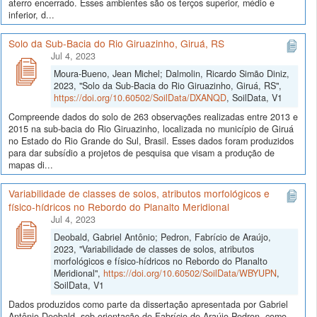
aterro encerrado. Esses ambientes são os terços superior, médio e
inferior, d...
Solo da Sub-Bacia do Rio Giruazinho, Giruá, RS
Jul 4, 2023
Moura-Bueno, Jean Michel; Dalmolin, Ricardo Simão Diniz,
2023, "Solo da Sub-Bacia do Rio Giruazinho, Giruá, RS",
https://doi.org/10.60502/SoilData/DXANQD
, SoilData, V1
Compreende dados do solo de 263 observações realizadas entre 2013 e
2015 na sub-bacia do Rio Giruazinho, localizada no município de Giruá
no Estado do Rio Grande do Sul, Brasil. Esses dados foram produzidos
para dar subsídio a projetos de pesquisa que visam a produção de
mapas di...
Variabilidade de classes de solos, atributos morfológicos e
físico-hídricos no Rebordo do Planalto Meridional
Jul 4, 2023
Deobald, Gabriel Antônio; Pedron, Fabrício de Araújo,
2023, "Variabilidade de classes de solos, atributos
morfológicos e físico-hídricos no Rebordo do Planalto
Meridional",
https://doi.org/10.60502/SoilData/WBYUPN
,
SoilData, V1
Dados produzidos como parte da dissertação apresentada por Gabriel
Antônio Deobald, sob orientação de Fabrício de Araújo Pedron, como