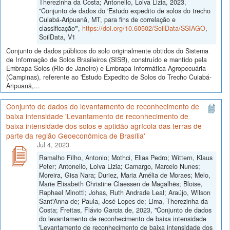
Therezinha da Costa; Antonello, Loiva Lizia, 2023,
"Conjunto de dados do 'Estudo expedito de solos do trecho
Cuiabá-Aripuanã, MT, para fins de correlação e
classificação'",
https://doi.org/10.60502/SoilData/SSIAGO
,
SoilData, V1
Conjunto de dados públicos do solo originalmente obtidos do Sistema
de Informação de Solos Brasileiros (SISB), construído e mantido pela
Embrapa Solos (Rio de Janeiro) e Embrapa Informática Agropecuária
(Campinas), referente ao 'Estudo Expedito de Solos do Trecho Cuiabá-
Aripuanã,...
Conjunto de dados do levantamento de reconhecimento de
baixa intensidade 'Levantamento de reconhecimento de
baixa intensidade dos solos e aptidão agrícola das terras de
parte da região Geoeconômica de Brasília'
Jul 4, 2023
Ramalho Filho, Antonio; Mothci, Elias Pedro; Wittern, Klaus
Peter; Antonello, Loiva Lizia; Camargo, Marcelo Nunes;
Moreira, Gisa Nara; Duriez, Maria Amélia de Moraes; Melo,
Marie Elisabeth Christine Claessen de Magalhẽs; Bloise,
Raphael Minotti; Johas, Ruth Andrade Leal; Araújo, Wilson
Sant'Anna de; Paula, José Lopes de; Lima, Therezinha da
Costa; Freitas, Flávio Garcia de, 2023, "Conjunto de dados
do levantamento de reconhecimento de baixa intensidade
'Levantamento de reconhecimento de baixa intensidade dos