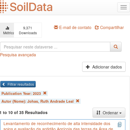
Ir
Alt
para
na
o
conteúdo
principal
E-mail de contato
Compartilhar
9,371
Métricas
Downloads
Pesquisa avançada
Adicionar dados
Filtrar resultados
Publication Year:
2023
Autor (Nome):
Johas, Ruth Andrade Leal
1 to 10 of 35 Resultados
Ordenar
Levantamento de reconhecimento de alta intensidade dos
solos e avaliação da aptidão Agrícola das terras da Área de