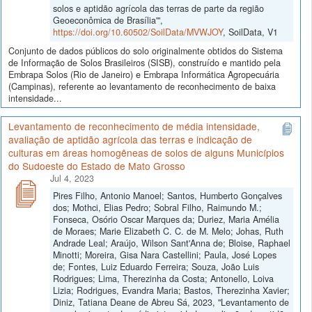
solos e aptidão agrícola das terras de parte da região
Geoeconômica de Brasília'",
https://doi.org/10.60502/SoilData/MVWJOY
, SoilData, V1
Conjunto de dados públicos do solo originalmente obtidos do Sistema
de Informação de Solos Brasileiros (SISB), construído e mantido pela
Embrapa Solos (Rio de Janeiro) e Embrapa Informática Agropecuária
(Campinas), referente ao levantamento de reconhecimento de baixa
intensidade...
Levantamento de reconhecimento de média intensidade,
avaliação de aptidão agrícola das terras e indicação de
culturas em áreas homogêneas de solos de alguns Municípios
do Sudoeste do Estado de Mato Grosso
Jul 4, 2023
Pires Filho, Antonio Manoel; Santos, Humberto Gonçalves
dos; Mothci, Elias Pedro; Sobral Filho, Raimundo M.;
Fonseca, Osório Oscar Marques da; Duriez, Maria Amélia
de Moraes; Marie Elizabeth C. C. de M. Melo; Johas, Ruth
Andrade Leal; Araújo, Wilson Sant'Anna de; Bloise, Raphael
Minotti; Moreira, Gisa Nara Castellini; Paula, José Lopes
de; Fontes, Luiz Eduardo Ferreira; Souza, João Luis
Rodrigues; Lima, Therezinha da Costa; Antonello, Loiva
Lizia; Rodrigues, Evandra Maria; Bastos, Therezinha Xavier;
Diniz, Tatiana Deane de Abreu Sá, 2023, "Levantamento de