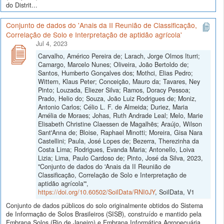
do Distrit...
Conjunto de dados do 'Anais da II Reunião de Classificação,
Correlação de Solo e Interpretação de aptidão agrícola'
Jul 4, 2023
Carvalho, Américo Pereira de; Larach, Jorge Olmos Iturri;
Camargo, Marcelo Nunes; Oliveira, João Bertoldo de;
Santos, Humberto Gonçalves dos; Mothci, Elias Pedro;
Wittern, Klaus Peter; Conceição, Mauro da; Tavares, Ney
Pinto; Louzada, Eliezer Silva; Ramos, Doracy Pessoa;
Prado, Helio do; Souza, João Luiz Rodrigues de; Moniz,
Antonio Carlos; Célio L. F. de Almeida; Duriez, Maria
Amélia de Moraes; Johas, Ruth Andrade Leal; Melo, Marie
Elisabeth Christine Claessen de Magalhẽs; Araújo, Wilson
Sant'Anna de; Bloise, Raphael Minotti; Moreira, Gisa Nara
Castellini; Paula, José Lopes de; Bezerra, Therezinha da
Costa Lima; Rodrigues, Evanda Maria; Antonello, Loiva
Lizia; Lima, Paulo Cardoso de; Pinto, José da Silva, 2023,
"Conjunto de dados do 'Anais da II Reunião de
Classificação, Correlação de Solo e Interpretação de
aptidão agrícola'",
https://doi.org/10.60502/SoilData/RNI0JY
, SoilData, V1
Conjunto de dados públicos do solo originalmente obtidos do Sistema
de Informação de Solos Brasileiros (SISB), construído e mantido pela
Embrapa Solos (Rio de Janeiro) e Embrapa Informática Agropecuária