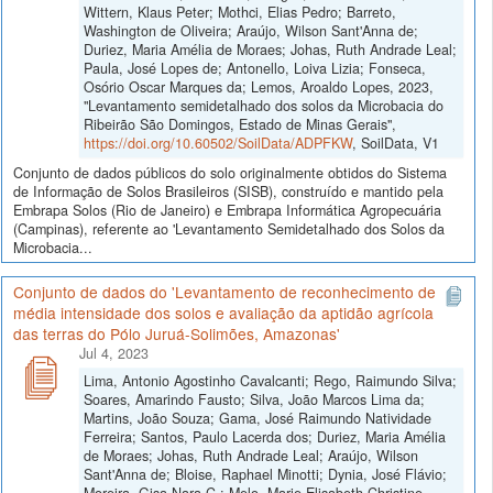
Wittern, Klaus Peter; Mothci, Elias Pedro; Barreto,
Washington de Oliveira; Araújo, Wilson Sant'Anna de;
Duriez, Maria Amélia de Moraes; Johas, Ruth Andrade Leal;
Paula, José Lopes de; Antonello, Loiva Lizia; Fonseca,
Osório Oscar Marques da; Lemos, Aroaldo Lopes, 2023,
"Levantamento semidetalhado dos solos da Microbacia do
Ribeirão São Domingos, Estado de Minas Gerais",
https://doi.org/10.60502/SoilData/ADPFKW
, SoilData, V1
Conjunto de dados públicos do solo originalmente obtidos do Sistema
de Informação de Solos Brasileiros (SISB), construído e mantido pela
Embrapa Solos (Rio de Janeiro) e Embrapa Informática Agropecuária
(Campinas), referente ao 'Levantamento Semidetalhado dos Solos da
Microbacia...
Conjunto de dados do 'Levantamento de reconhecimento de
média intensidade dos solos e avaliação da aptidão agrícola
das terras do Pólo Juruá-Solimões, Amazonas'
Jul 4, 2023
Lima, Antonio Agostinho Cavalcanti; Rego, Raimundo Silva;
Soares, Amarindo Fausto; Silva, João Marcos Lima da;
Martins, João Souza; Gama, José Raimundo Natividade
Ferreira; Santos, Paulo Lacerda dos; Duriez, Maria Amélia
de Moraes; Johas, Ruth Andrade Leal; Araújo, Wilson
Sant'Anna de; Bloise, Raphael Minotti; Dynia, José Flávio;
Moreira, Gisa Nara C.; Melo, Marie Elisabeth Christine