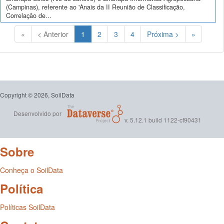
(Campinas), referente ao 'Anais da II Reunião de Classificação,
Correlação de...
(Atual)
«
< Anterior
1
2
3
4
Próxima >
»
Copyright © 2026, SoilData
Desenvolvido por
v. 5.12.1 build 1122-cf90431
Sobre
Conheça o SoilData
Política
Políticas SoilData