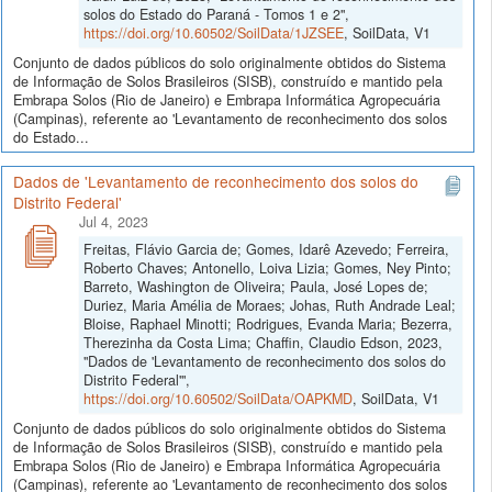
solos do Estado do Paraná - Tomos 1 e 2",
https://doi.org/10.60502/SoilData/1JZSEE
, SoilData, V1
Conjunto de dados públicos do solo originalmente obtidos do Sistema
de Informação de Solos Brasileiros (SISB), construído e mantido pela
Embrapa Solos (Rio de Janeiro) e Embrapa Informática Agropecuária
(Campinas), referente ao 'Levantamento de reconhecimento dos solos
do Estado...
Dados de 'Levantamento de reconhecimento dos solos do
Distrito Federal'
Jul 4, 2023
Freitas, Flávio Garcia de; Gomes, Idarê Azevedo; Ferreira,
Roberto Chaves; Antonello, Loiva Lizia; Gomes, Ney Pinto;
Barreto, Washington de Oliveira; Paula, José Lopes de;
Duriez, Maria Amélia de Moraes; Johas, Ruth Andrade Leal;
Bloise, Raphael Minotti; Rodrigues, Evanda Maria; Bezerra,
Therezinha da Costa Lima; Chaffin, Claudio Edson, 2023,
"Dados de 'Levantamento de reconhecimento dos solos do
Distrito Federal'",
https://doi.org/10.60502/SoilData/OAPKMD
, SoilData, V1
Conjunto de dados públicos do solo originalmente obtidos do Sistema
de Informação de Solos Brasileiros (SISB), construído e mantido pela
Embrapa Solos (Rio de Janeiro) e Embrapa Informática Agropecuária
(Campinas), referente ao 'Levantamento de reconhecimento dos solos