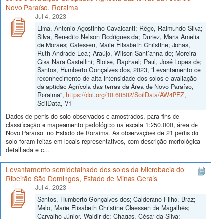
Novo Paraíso, Roraima
Jul 4, 2023
Lima, Antonio Agostinho Cavalcanti; Rêgo, Raimundo Silva;
Silva, Benedito Nelson Rodrigues da; Duriez, Maria Amelia
de Moraes; Calessen, Marie Elisabeth Christine; Johas,
Ruth Andrade Leal; Araújo, Wilson Sant’anna de; Moreira,
Gisa Nara Castellini; Bloise, Raphael; Paul, José Lopes de;
Santos, Humberto Gonçalves dos, 2023, "Levantamento de
reconhecimento de alta intensidade dos solos e avaliação
da aptidão Agrícola das terras da Área de Novo Paraíso,
Roraima",
https://doi.org/10.60502/SoilData/AW4PFZ
,
SoilData, V1
Dados de perfis do solo observados e amostrados, para fins de
classificação e mapeamento pedológico na escala 1:250.000, área de
Novo Paraíso, no Estado de Roraima. As observações de 21 perfis do
solo foram feitas em locais representativos, com descrição morfológica
detalhada e c...
Levantamento semidetalhado dos solos da Microbacia do
Ribeirão São Domingos, Estado de Minas Gerais
Jul 4, 2023
Santos, Humberto Gonçalves dos; Calderano Filho, Braz;
Melo, Marie Elisabeth Christine Claessen de Magalhẽs;
Carvalho Júnior, Waldir de; Chagas, César da Silva;