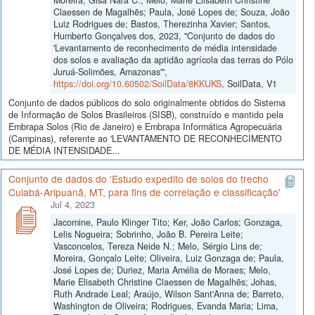
Claessen de Magalhẽs; Paula, José Lopes de; Souza, João
Luiz Rodrigues de; Bastos, Therezinha Xavier; Santos,
Humberto Gonçalves dos, 2023, "Conjunto de dados do
'Levantamento de reconhecimento de média intensidade
dos solos e avaliação da aptidão agrícola das terras do Pólo
Juruá-Solimões, Amazonas'",
https://doi.org/10.60502/SoilData/8KKUKS
, SoilData, V1
Conjunto de dados públicos do solo originalmente obtidos do Sistema
de Informação de Solos Brasileiros (SISB), construído e mantido pela
Embrapa Solos (Rio de Janeiro) e Embrapa Informática Agropecuária
(Campinas), referente ao 'LEVANTAMENTO DE RECONHECIMENTO
DE MÉDIA INTENSIDADE...
Conjunto de dados do 'Estudo expedito de solos do trecho
Cuiabá-Aripuanã, MT, para fins de correlação e classificação'
Jul 4, 2023
Jacomine, Paulo Klinger Tito; Ker, João Carlos; Gonzaga,
Lelis Nogueira; Sobrinho, João B. Pereira Leite;
Vasconcelos, Tereza Neide N.; Melo, Sérgio Lins de;
Moreira, Gonçalo Leite; Oliveira, Luiz Gonzaga de; Paula,
José Lopes de; Duriez, Maria Amélia de Moraes; Melo,
Marie Elisabeth Christine Claessen de Magalhẽs; Johas,
Ruth Andrade Leal; Araújo, Wilson Sant'Anna de; Barreto,
Washington de Oliveira; Rodrigues, Evanda Maria; Lima,