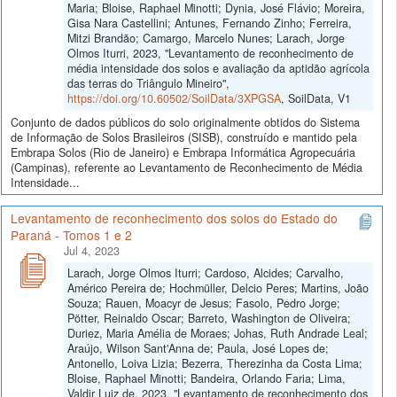
Maria; Bloise, Raphael Minotti; Dynia, José Flávio; Moreira,
Gisa Nara Castellini; Antunes, Fernando Zinho; Ferreira,
Mitzi Brandão; Camargo, Marcelo Nunes; Larach, Jorge
Olmos Iturri, 2023, "Levantamento de reconhecimento de
média intensidade dos solos e avaliação da aptidão agrícola
das terras do Triângulo Mineiro",
https://doi.org/10.60502/SoilData/3XPGSA
, SoilData, V1
Conjunto de dados públicos do solo originalmente obtidos do Sistema
de Informação de Solos Brasileiros (SISB), construído e mantido pela
Embrapa Solos (Rio de Janeiro) e Embrapa Informática Agropecuária
(Campinas), referente ao Levantamento de Reconhecimento de Média
Intensidade...
Levantamento de reconhecimento dos solos do Estado do
Paraná - Tomos 1 e 2
Jul 4, 2023
Larach, Jorge Olmos Iturri; Cardoso, Alcides; Carvalho,
Américo Pereira de; Hochmüller, Delcio Peres; Martins, João
Souza; Rauen, Moacyr de Jesus; Fasolo, Pedro Jorge;
Pötter, Reinaldo Oscar; Barreto, Washington de Oliveira;
Duriez, Maria Amélia de Moraes; Johas, Ruth Andrade Leal;
Araújo, Wilson Sant'Anna de; Paula, José Lopes de;
Antonello, Loiva Lizia; Bezerra, Therezinha da Costa Lima;
Bloise, Raphael Minotti; Bandeira, Orlando Faria; Lima,
Valdir Luiz de, 2023, "Levantamento de reconhecimento dos