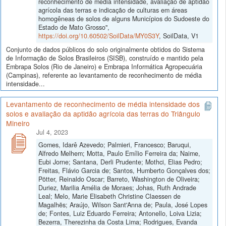
reconhecimento de média intensidade, avaliação de aptidão
agrícola das terras e indicação de culturas em áreas
homogêneas de solos de alguns Municípios do Sudoeste do
Estado de Mato Grosso",
https://doi.org/10.60502/SoilData/MY0S3Y
, SoilData, V1
Conjunto de dados públicos do solo originalmente obtidos do Sistema
de Informação de Solos Brasileiros (SISB), construído e mantido pela
Embrapa Solos (Rio de Janeiro) e Embrapa Informática Agropecuária
(Campinas), referente ao levantamento de reconhecimento de média
intensidade...
Levantamento de reconhecimento de média intensidade dos
solos e avaliação da aptidão agrícola das terras do Triângulo
Mineiro
Jul 4, 2023
Gomes, Idarê Azevedo; Palmieri, Francesco; Baruqui,
Alfredo Melhem; Motta, Paulo Emílio Ferreira da; Naime,
Eubi Jorne; Santana, Derli Prudente; Mothci, Elias Pedro;
Freitas, Flávio Garcia de; Santos, Humberto Gonçalves dos;
Pötter, Reinaldo Oscar; Barreto, Washington de Oliveira;
Duriez, Marilia Amélia de Moraes; Johas, Ruth Andrade
Leal; Melo, Marie Elisabeth Christine Claessen de
Magalhẽs; Araújo, Wilson Sant'Anna de; Paula, José Lopes
de; Fontes, Luiz Eduardo Ferreira; Antonello, Loiva Lizia;
Bezerra, Therezinha da Costa Lima; Rodrigues, Evanda