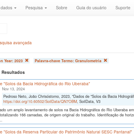
r dados
Pesquisa
Sobre
Guia do usuário
Suporte
squisa avançada
on Year:
2023
Palavra-chave Termo:
Granulometria
 5 Resultados
e "Solos da Bacia Hidrográfica do Rio Uberaba"
Nov 13, 2024
Pedroso Neto, João Chrisóstomo, 2023, "Dados de "Solos da Bacia Hidrográf
https://doi.org/10.60502/SoilData/QN7OBM
, SoilData, V3
izado um amplo levantamento de solos na Bacia Hidrográfica do Rio Uberaba e
totalizando 166 camadas, de origem original do trabalho. Identificação de horiz
..
e "Solos da Reserva Particular do Patrimônio Natural SESC Pantanal"