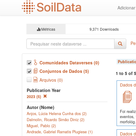
Ir
Adiciona
para
o
conteúdo
principal
Métricas
9,371 Downloads
Pe
Publicati
Comunidades Dataverses (0)
Conjuntos de Dados (5)
1 to 5 of
Arquivos (0)
Dados d
Publication Year
2023 (5)
Autor (Nome)
Foi real
Anjos, Lúcia Helena Cunha dos (2)
eventos, 
Dalmolin, Ricardo Simão Diniz (2)
morfológ.
Miguel, Pablo (2)
Andrade, Gabriel Ramatis Plugiese (1)
Dados d