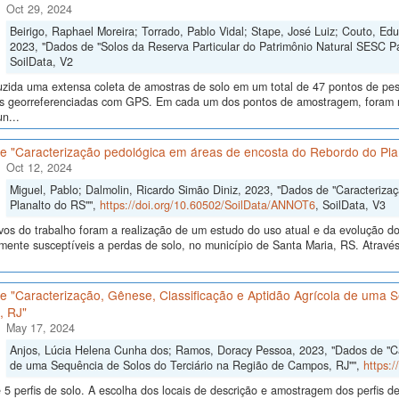
Oct 29, 2024
Beirigo, Raphael Moreira; Torrado, Pablo Vidal; Stape, José Luiz; Couto, E
2023, "Dados de "Solos da Reserva Particular do Patrimônio Natural SESC P
SoilData, V2
uzida uma extensa coleta de amostras de solo em um total de 47 pontos de pes
ras georreferenciadas com GPS. Em cada um dos pontos de amostragem, foram me
n...
e "Caracterização pedológica em áreas de encosta do Rebordo do Pla
Oct 12, 2024
Miguel, Pablo; Dalmolin, Ricardo Simão Diniz, 2023, "Dados de "Caracteriz
Planalto do RS"",
https://doi.org/10.60502/SoilData/ANNOT6
, SoilData, V3
vos do trabalho foram a realização de um estudo do uso atual e da evolução do 
lmente susceptíveis a perdas de solo, no município de Santa Maria, RS. Atrav
 "Caracterização, Gênese, Classificação e Aptidão Agrícola de uma S
 RJ"
May 17, 2024
Anjos, Lúcia Helena Cunha dos; Ramos, Doracy Pessoa, 2023, "Dados de "Car
de uma Sequência de Solos do Terciário na Região de Campos, RJ"",
https:
5 perfis de solo. A escolha dos locais de descrição e amostragem dos perfis 