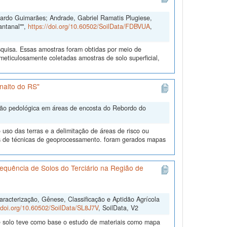
duardo Guimarães; Andrade, Gabriel Ramatis Plugiese,
antanal"",
https://doi.org/10.60502/SoilData/FDBVUA
,
quisa. Essas amostras foram obtidas por meio de
ticulosamente coletadas amostras de solo superficial,
nalto do RS"
ação pedológica em áreas de encosta do Rebordo do
uso das terras e a delimitação de áreas de risco ou
és de técnicas de geoprocessamento. foram gerados mapas
equência de Solos do Terciário na Região de
acterização, Gênese, Classificação e Aptidão Agrícola
//doi.org/10.60502/SoilData/SL8J7V
, SoilData, V2
de solo teve como base o estudo de materiais como mapa