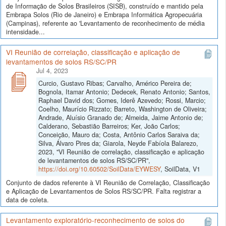
de Informação de Solos Brasileiros (SISB), construído e mantido pela
Embrapa Solos (Rio de Janeiro) e Embrapa Informática Agropecuária
(Campinas), referente ao 'Levantamento de reconhecimento de média
intensidade...
VI Reunião de correlação, classificação e aplicação de
levantamentos de solos RS/SC/PR
Jul 4, 2023
Curcio, Gustavo Ribas; Carvalho, Américo Pereira de;
Bognola, Itamar Antonio; Dedecek, Renato Antonio; Santos,
Raphael David dos; Gomes, Iderê Azevedo; Rossi, Marcio;
Coelho, Maurício Rizzato; Barreto, Washington de Oliveira;
Andrade, Aluísio Granado de; Almeida, Jaime Antonio de;
Calderano, Sebastião Barreiros; Ker, João Carlos;
Conceição, Mauro da; Costa, Antônio Carlos Saraiva da;
Silva, Álvaro Pires da; Giarola, Neyde Fabíola Balarezo,
2023, "VI Reunião de correlação, classificação e aplicação
de levantamentos de solos RS/SC/PR",
https://doi.org/10.60502/SoilData/EYWESY
, SoilData, V1
Conjunto de dados referente à VI Reunião de Correlação, Classificação
e Aplicação de Levantamentos de Solos RS/SC/PR. Falta registrar a
data de coleta.
Levantamento exploratório-reconhecimento de solos do