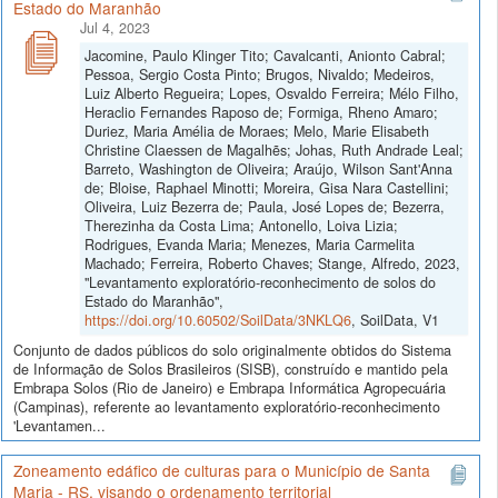
Estado do Maranhão
Jul 4, 2023
Jacomine, Paulo Klinger Tito; Cavalcanti, Anionto Cabral;
Pessoa, Sergio Costa Pinto; Brugos, Nivaldo; Medeiros,
Luiz Alberto Regueira; Lopes, Osvaldo Ferreira; Mélo Filho,
Heraclio Fernandes Raposo de; Formiga, Rheno Amaro;
Duriez, Maria Amélia de Moraes; Melo, Marie Elisabeth
Christine Claessen de Magalhẽs; Johas, Ruth Andrade Leal;
Barreto, Washington de Oliveira; Araújo, Wilson Sant'Anna
de; Bloise, Raphael Minotti; Moreira, Gisa Nara Castellini;
Oliveira, Luiz Bezerra de; Paula, José Lopes de; Bezerra,
Therezinha da Costa Lima; Antonello, Loiva Lizia;
Rodrigues, Evanda Maria; Menezes, Maria Carmelita
Machado; Ferreira, Roberto Chaves; Stange, Alfredo, 2023,
"Levantamento exploratório-reconhecimento de solos do
Estado do Maranhão",
https://doi.org/10.60502/SoilData/3NKLQ6
, SoilData, V1
Conjunto de dados públicos do solo originalmente obtidos do Sistema
de Informação de Solos Brasileiros (SISB), construído e mantido pela
Embrapa Solos (Rio de Janeiro) e Embrapa Informática Agropecuária
(Campinas), referente ao levantamento exploratório-reconhecimento
'Levantamen...
Zoneamento edáfico de culturas para o Município de Santa
Maria - RS, visando o ordenamento territorial