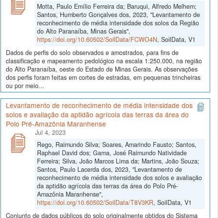
Motta, Paulo Emílio Ferreira da; Baruqui, Alfredo Melhem;
Santos, Humberto Gonçalves dos, 2023, "Levantamento de
reconhecimento de média intensidade dos solos da Região
do Alto Paranaíba, Minas Gerais",
https://doi.org/10.60502/SoilData/FCWO4N
, SoilData, V1
Dados de perfis do solo observados e amostrados, para fins de
classificação e mapeamento pedológico na escala 1:250.000, na região
do Alto Paranaíba, oeste do Estado de Minas Gerais. As observações
dos perfis foram feitas em cortes de estradas, em pequenas trincheiras
ou por meio...
Levantamento de reconhecimento de média intensidade dos
solos e avaliação da aptidão agrícola das terras da área do
Polo Pré-Amazônia Maranhense
Jul 4, 2023
Rego, Raimundo Silva; Soares, Amarindo Fausto; Santos,
Raphael David dos; Gama, José Raimundo Natividade
Ferreira; Silva, João Marcos Lima da; Martins, João Souza;
Santos, Paulo Lacerda dos, 2023, "Levantamento de
reconhecimento de média intensidade dos solos e avaliação
da aptidão agrícola das terras da área do Polo Pré-
Amazônia Maranhense",
https://doi.org/10.60502/SoilData/T8V3KR
, SoilData, V1
Conjunto de dados públicos do solo originalmente obtidos do Sistema