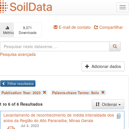
Ir
Alt
para
na
o
conteúdo
principal
E-mail de contato
Compartilhar
9,371
Métricas
Downloads
Pesquisa avançada
Adicionar dados
Filtrar resultados
Publication Year:
2023
Palavra-chave Termo:
Solo
1 to 6 of 6 Resultados
Ordenar
Levantamento de reconhecimento de média intensidade dos
solos da Região do Alto Paranaíba, Minas Gerais
Jul 4, 2023