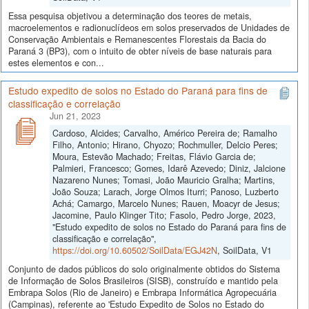
Essa pesquisa objetivou a determinação dos teores de metais,
macroelementos e radionuclídeos em solos preservados de Unidades de
Conservação Ambientais e Remanescentes Florestais da Bacia do
Paraná 3 (BP3), com o intuito de obter níveis de base naturais para
estes elementos e con...
Estudo expedito de solos no Estado do Paraná para fins de
classificação e correlação
Jun 21, 2023
Cardoso, Alcides; Carvalho, Américo Pereira de; Ramalho
Filho, Antonio; Hirano, Chyozo; Rochmuller, Delcio Peres;
Moura, Estevão Machado; Freitas, Flávio Garcia de;
Palmieri, Francesco; Gomes, Idarê Azevedo; Diniz, Jalcione
Nazareno Nunes; Tomasi, João Mauricio Gralha; Martins,
João Souza; Larach, Jorge Olmos Iturri; Panoso, Luzberto
Achá; Camargo, Marcelo Nunes; Rauen, Moacyr de Jesus;
Jacomine, Paulo Klinger Tito; Fasolo, Pedro Jorge, 2023,
"Estudo expedito de solos no Estado do Paraná para fins de
classificação e correlação",
https://doi.org/10.60502/SoilData/EGJ42N
, SoilData, V1
Conjunto de dados públicos do solo originalmente obtidos do Sistema
de Informação de Solos Brasileiros (SISB), construído e mantido pela
Embrapa Solos (Rio de Janeiro) e Embrapa Informática Agropecuária
(Campinas), referente ao 'Estudo Expedito de Solos no Estado do