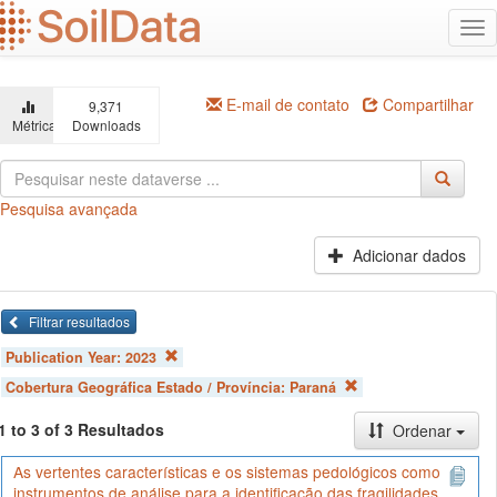
Ir
Alt
para
na
o
conteúdo
principal
E-mail de contato
Compartilhar
9,371
Métricas
Downloads
Pesquisa avançada
Adicionar dados
Filtrar resultados
Publication Year:
2023
Cobertura Geográfica Estado / Província:
Paraná
1 to 3 of 3 Resultados
Ordenar
As vertentes características e os sistemas pedológicos como
instrumentos de análise para a identificação das fragilidades