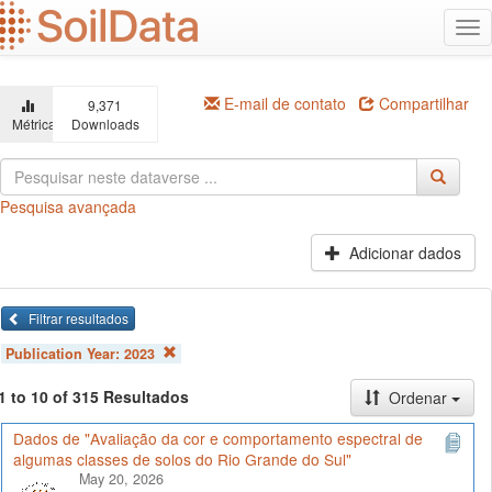
Ir
Alt
para
na
o
conteúdo
principal
E-mail de contato
Compartilhar
9,371
Métricas
Downloads
Pesquisa avançada
Adicionar dados
Filtrar resultados
Publication Year:
2023
1 to 10 of 315 Resultados
Ordenar
Dados de "Avaliação da cor e comportamento espectral de
algumas classes de solos do Rio Grande do Sul"
May 20, 2026