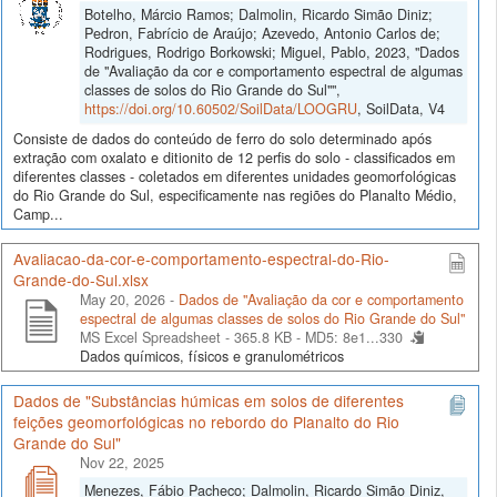
Botelho, Márcio Ramos; Dalmolin, Ricardo Simão Diniz;
Pedron, Fabrício de Araújo; Azevedo, Antonio Carlos de;
Rodrigues, Rodrigo Borkowski; Miguel, Pablo, 2023, "Dados
de "Avaliação da cor e comportamento espectral de algumas
classes de solos do Rio Grande do Sul"",
https://doi.org/10.60502/SoilData/LOOGRU
, SoilData, V4
Consiste de dados do conteúdo de ferro do solo determinado após
extração com oxalato e ditionito de 12 perfis do solo - classificados em
diferentes classes - coletados em diferentes unidades geomorfológicas
do Rio Grande do Sul, especificamente nas regiões do Planalto Médio,
Camp...
Avaliacao-da-cor-e-comportamento-espectral-do-Rio-
Grande-do-Sul.xlsx
May 20, 2026 -
Dados de "Avaliação da cor e comportamento
espectral de algumas classes de solos do Rio Grande do Sul"
MS Excel Spreadsheet - 365.8 KB -
MD5: 8e1...330
Dados químicos, físicos e granulométricos
Dados de "Substâncias húmicas em solos de diferentes
feições geomorfológicas no rebordo do Planalto do Rio
Grande do Sul"
Nov 22, 2025
Menezes, Fábio Pacheco; Dalmolin, Ricardo Simão Diniz,