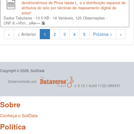
dendrométricos de Pinus taeda L. e a distribuição espacial de
atributos do solo por técnicas de mapeamento digital de
solos"
Dados Tabulares - 13.5 KB
- 19 Variáveis, 125 Observações -
UNF:6:+Vhm...sAw==
(Atual)
«
< Anterior
1
2
3
4
5
Próxima >
»
Copyright © 2026, SoilData
Desenvolvido por
v. 5.12.1 build 1122-cf90431
Sobre
Conheça o SoilData
Política