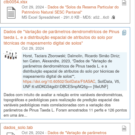
ctb0054.xlsx
Oct 29, 2024 -
Dados de "Solos da Reserva Particular do
Patrimônio Natural SESC Pantanal"
MS Excel Spreadsheet - 291.0 KB -
MD5: a52...6c0
Dados de "Variação de parâmetros dendrométricos de Pinus
taeda L. e a distribuição espacial de atributos do solo por
técnicas de mapeamento digital de solos"
Oct 29, 2024
Horst, Taciara Zborowski; Dalmolin, Ricardo Simão Diniz;
ten Caten, Alexandre, 2023, "Dados de "Variação de
parâmetros dendrométricos de Pinus taeda L. e a
distribuição espacial de atributos do solo por técnicas de
mapeamento digital de solos"",
https://doi.org/10.60502/SoilData/F5ASAC
, SoilData, V5,
UNF:6:s5DKGS4gd31DBCESmpNQ5g== [fileUNF]
Dados com intuito de avaliar a relação entre variáveis dendrométricas,
topográficas e pedológicas para realização de predição espacial das
variáveis pedológicas mais correlacionadas com a variação dos
parâmetros de Pinus Taeda L. Foram amostrados 11 perfis e 126 pontos
em uma áre...
dados_solo.tab
Oct 29, 2024 -
Dados de "Variação de parâmetros