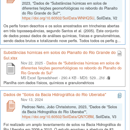
2023, "Dados de "Substâncias húmicas em solos de
diferentes feições geomorfológicas no rebordo do Planalto
do Rio Grande do Sul"",
https://doi.org/10.60502/SoilData/WNHQSU
, SoilData, V2
Os perfis foram descritos e os solos amostrados em trincheiras abertas
em três topossequências, segundo Santos et al. (2005). Este conjunto
de dados possui dados de análises químicas, físicas e granulométricas,
sendo dados brutos e totalizando nove perfis. Todos todos os perfis g...
Substâncias húmicas em solos do Planalto do Rio Grande do
Sul.xlsx
Nov 22, 2025 -
Dados de "Substâncias húmicas em solos de
diferentes feições geomorfológicas no rebordo do Planalto do
Rio Grande do Sul"
MS Excel Spreadsheet - 290.4 KB -
MD5: 529...2fd
Planilha com dados físicos, químicos e granulométricos
Dados de "Solos da Bacia Hidrográfica do Rio Uberaba"
Nov 13, 2024
Pedroso Neto, João Chrisóstomo, 2023, "Dados de "Solos
da Bacia Hidrográfica do Rio Uberaba"",
https://doi.org/10.60502/SoilData/QN7OBM
, SoilData, V3
Foi realizado um amplo levantamento de solos na Bacia Hidrográfica do
Rio Uberaba em 2009 e 2010. O estudo envolveu a abertura de 83