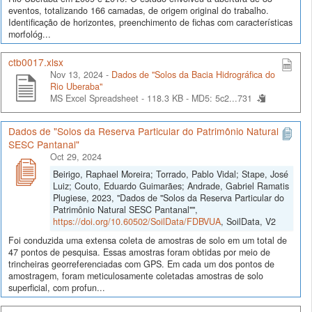
eventos, totalizando 166 camadas, de origem original do trabalho.
Identificação de horizontes, preenchimento de fichas com características
morfológ...
ctb0017.xlsx
Nov 13, 2024 -
Dados de "Solos da Bacia Hidrográfica do
Rio Uberaba"
MS Excel Spreadsheet - 118.3 KB -
MD5: 5c2...731
Dados de "Solos da Reserva Particular do Patrimônio Natural
SESC Pantanal"
Oct 29, 2024
Beirigo, Raphael Moreira; Torrado, Pablo Vidal; Stape, José
Luiz; Couto, Eduardo Guimarães; Andrade, Gabriel Ramatis
Plugiese, 2023, "Dados de "Solos da Reserva Particular do
Patrimônio Natural SESC Pantanal"",
https://doi.org/10.60502/SoilData/FDBVUA
, SoilData, V2
Foi conduzida uma extensa coleta de amostras de solo em um total de
47 pontos de pesquisa. Essas amostras foram obtidas por meio de
trincheiras georreferenciadas com GPS. Em cada um dos pontos de
amostragem, foram meticulosamente coletadas amostras de solo
superficial, com profun...