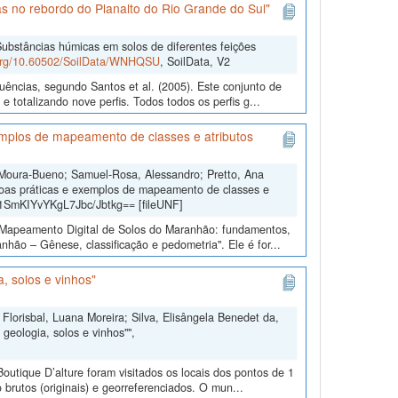
s no rebordo do Planalto do Rio Grande do Sul"
ubstâncias húmicas em solos de diferentes feições
.org/10.60502/SoilData/WNHQSU
, SoilData, V2
uências, segundo Santos et al. (2005). Este conjunto de
 totalizando nove perfis. Todos todos os perfis g...
mplos de mapeamento de classes e atributos
 Moura-Bueno; Samuel-Rosa, Alessandro; Pretto, Ana
oas práticas e exemplos de mapeamento de classes e
b1SmKIYvYKgL7Jbc/Jbtkg== [fileUNF]
o “Mapeamento Digital de Solos do Maranhão: fundamentos,
hão – Gênese, classificação e pedometria". Ele é for...
, solos e vinhos"
Florisbal, Luana Moreira; Silva, Elisângela Benedet da,
geologia, solos e vinhos"",
outique D’alture foram visitados os locais dos pontos de 1
 brutos (originais) e georreferenciados. O mun...