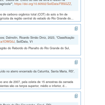
agrícola"",
https://doi.org/10.60502/SoilData/FBSGZZ
,
es de carbono orgânico total (COT) do solo a fim de
agrícola da região central do estado do Rio Grande do...
s; Dalmolin, Ricardo Simão Diniz, 2023, "Classificação
Data/IOWG0J
, SoilData, V1
egião do Rebordo do Planalto do Rio Grande do Sul,
ído no aterro encerrado da Caturrita, Santa Maria, RS",
, no ano de 2007, pela coleta de 15 amostras da camada
entes são os terços superior, médio e inferior, d...