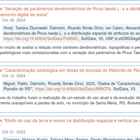
 "Variação de parâmetros dendrométricos de Pinus taeda L. e a distrib
amento digital de solos"
Oct 29, 2024
Horst, Taciara Zborowski; Dalmolin, Ricardo Simão Diniz; ten Caten, Alexan
dendrométricos de Pinus taeda L. e a distribuição espacial de atributos do so
https://doi.org/10.60502/SoilData/F5ASAC
, SoilData, V5, UNF:6:s5DKGS4
 intuito de avaliar a relação entre variáveis dendrométricas, topográficas e pe
s pedológicas mais correlacionadas com a variação dos parâmetros de Pinus Ta
e "Caracterização pedológica em áreas de encosta do Rebordo do Pla
Oct 12, 2024
Miguel, Pablo; Dalmolin, Ricardo Simão Diniz, 2023, "Dados de "Caracteriz
Planalto do RS"",
https://doi.org/10.60502/SoilData/ANNOT6
, SoilData, V3
vos do trabalho foram a realização de um estudo do uso atual e da evolução do 
lmente susceptíveis a perdas de solo, no município de Santa Maria, RS. Atrav
 "Efeito do uso da terra e relevo na distribuição espacial e vertical d
"
Oct 21, 2023
Capoane, Viviane; Kuplic, Tatiana Mora; Santos, Danilo Rheinheimer dos, 202