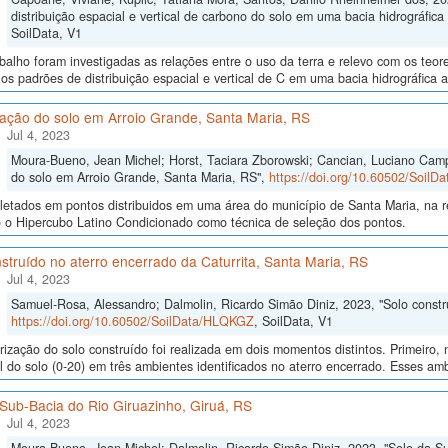
distribuição espacial e vertical de carbono do solo em uma bacia hidrográfica 
SoilData, V1
balho foram investigadas as relações entre o uso da terra e relevo com os teor
os padrões de distribuição espacial e vertical de C em uma bacia hidrográfica 
cação do solo em Arroio Grande, Santa Maria, RS
Jul 4, 2023
Moura-Bueno, Jean Michel; Horst, Taciara Zborowski; Cancian, Luciano Campo
do solo em Arroio Grande, Santa Maria, RS",
https://doi.org/10.60502/Soil
letados em pontos distribuidos em uma área do município de Santa Maria, na r
o o Hipercubo Latino Condicionado como técnica de seleção dos pontos.
struído no aterro encerrado da Caturrita, Santa Maria, RS
Jul 4, 2023
Samuel-Rosa, Alessandro; Dalmolin, Ricardo Simão Diniz, 2023, "Solo constru
https://doi.org/10.60502/SoilData/HLQKGZ
, SoilData, V1
rização do solo construído foi realizada em dois momentos distintos. Primeiro
al do solo (0-20) em três ambientes identificados no aterro encerrado. Esses ambi
Sub-Bacia do Rio Giruazinho, Giruá, RS
Jul 4, 2023