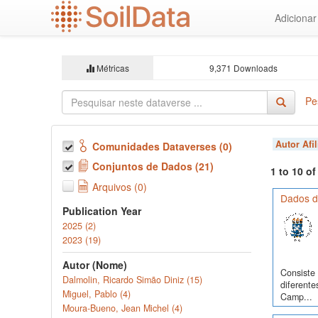
Ir
Adiciona
para
o
conteúdo
principal
Métricas
9,371 Downloads
Pe
Autor Afi
Comunidades Dataverses (0)
Conjuntos de Dados (21)
1 to 10 o
Arquivos (0)
Dados d
Publication Year
2025 (2)
2023 (19)
Autor (Nome)
Consiste 
Dalmolin, Ricardo Simão Diniz (15)
diferente
Miguel, Pablo (4)
Camp...
Moura-Bueno, Jean Michel (4)