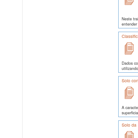
Neste tra
entender 
Classifi
Dados co
utilizand
Solo con
A caracte
superfici
Solo da 