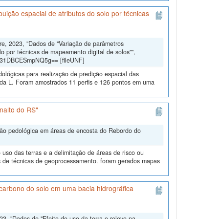
uição espacial de atributos do solo por técnicas
dre, 2023, "Dados de "Variação de parâmetros
lo por técnicas de mapeamento digital de solos"",
gd31DBCESmpNQ5g== [fileUNF]
dológicas para realização de predição espacial das
eda L. Foram amostrados 11 perfis e 126 pontos em uma
nalto do RS"
ação pedológica em áreas de encosta do Rebordo do
uso das terras e a delimitação de áreas de risco ou
és de técnicas de geoprocessamento. foram gerados mapas
e carbono do solo em uma bacia hidrográfica
3, "Dados de "Efeito do uso da terra e relevo na