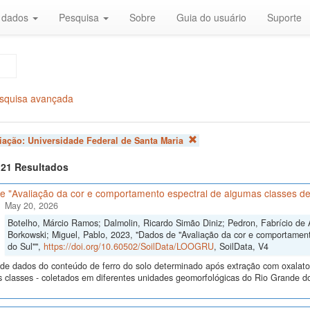
r dados
Pesquisa
Sobre
Guia do usuário
Suporte
squisa avançada
liação:
Universidade Federal de Santa Maria
f 21 Resultados
e "Avaliação da cor e comportamento espectral de algumas classes de
May 20, 2026
Botelho, Márcio Ramos; Dalmolin, Ricardo Simão Diniz; Pedron, Fabrício de 
Borkowski; Miguel, Pablo, 2023, "Dados de "Avaliação da cor e comportamen
do Sul"",
https://doi.org/10.60502/SoilData/LOOGRU
, SoilData, V4
de dados do conteúdo de ferro do solo determinado após extração com oxalato e 
s classes - coletados em diferentes unidades geomorfológicas do Rio Grande do