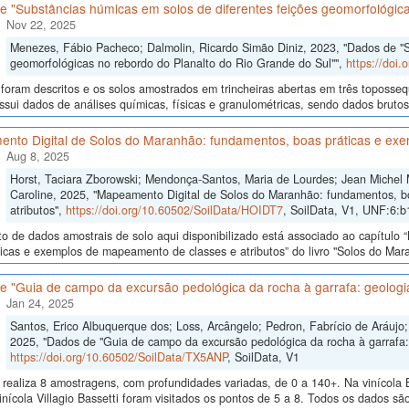
 "Substâncias húmicas em solos de diferentes feições geomorfológica
Nov 22, 2025
Menezes, Fábio Pacheco; Dalmolin, Ricardo Simão Diniz, 2023, "Dados de "S
geomorfológicas no rebordo do Planalto do Rio Grande do Sul"",
https://doi
 foram descritos e os solos amostrados em trincheiras abertas em três toposseq
sui dados de análises químicas, físicas e granulométricas, sendo dados brutos e
nto Digital de Solos do Maranhão: fundamentos, boas práticas e exe
Aug 8, 2025
Horst, Taciara Zborowski; Mendonça-Santos, Maria de Lourdes; Jean Michel
Caroline, 2025, "Mapeamento Digital de Solos do Maranhão: fundamentos, b
atributos",
https://doi.org/10.60502/SoilData/HOIDT7
, SoilData, V1, UNF:6:
o de dados amostrais de solo aqui disponibilizado está associado ao capítul
icas e exemplos de mapeamento de classes e atributos” do livro "Solos do Maran
 "Guia de campo da excursão pedológica da rocha à garrafa: geologia
Jan 24, 2025
Santos, Erico Albuquerque dos; Loss, Arcângelo; Pedron, Fabrício de Aráujo; 
2025, "Dados de "Guia de campo da excursão pedológica da rocha à garrafa: 
https://doi.org/10.60502/SoilData/TX5ANP
, SoilData, V1
realiza 8 amostragens, com profundidades variadas, de 0 a 140+. Na vinícola B
inícola Villagio Bassetti foram visitados os pontos de 5 a 8. Todos os dados são