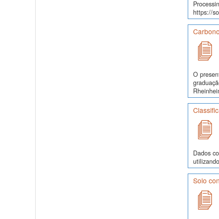
Processin
https://s
Carbono
O presen
graduaçã
Rheinhei
Classifi
Dados co
utilizand
Solo con