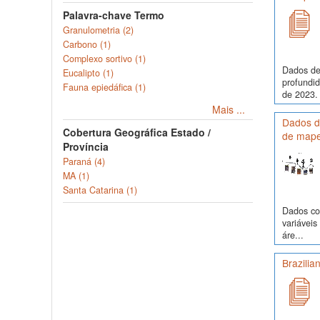
Palavra-chave Termo
Granulometria (2)
Carbono (1)
Complexo sortivo (1)
Dados de
Eucalipto (1)
profundi
Fauna epiedáfica (1)
de 2023. 
Mais ...
Dados de
Cobertura Geográfica Estado /
de mape
Província
Paraná (4)
MA (1)
Santa Catarina (1)
Dados com
variávei
áre...
Brazilia