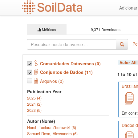
Ir
Adiciona
para
o
conteúdo
principal
Métricas
9,371 Downloads
Pe
Autor Afi
Comunidades Dataverses (0)
Conjuntos de Dados (11)
1 to 10 o
Arquivos (0)
Brazilia
Publication Year
2025 (4)
2024 (2)
2023 (5)
Em const
Autor (Nome)
Dados d
Horst, Taciara Zborowski (6)
Samuel-Rosa, Alessandro (6)