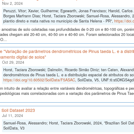
Nov 2, 2024
Peruzzi, Vitor; Xavier, Guilherme; Egewarth, Jonas Francisco; Harold, Carlo
Borges Marfrann Dias; Horst, Taciara Zborowski; Samuel-Rosa, Alessandro, 
plantio direto e mata nativa no município de Santa Helena - PR",
https://doi
 amostras de solo coletadas nas profundidades de 0-20 cm e 80-100 cm, poré
dades chegam até 20-40 cm, 40-50 cm e 40-60 cm. Foram selecionados 20 locais
O...
 "Variação de parâmetros dendrométricos de Pinus taeda L. e a distrib
amento digital de solos"
Oct 29, 2024
Horst, Taciara Zborowski; Dalmolin, Ricardo Simão Diniz; ten Caten, Alexan
dendrométricos de Pinus taeda L. e a distribuição espacial de atributos do so
https://doi.org/10.60502/SoilData/F5ASAC
, SoilData, V5, UNF:6:s5DKGS4
 intuito de avaliar a relação entre variáveis dendrométricas, topográficas e pe
s pedológicas mais correlacionadas com a variação dos parâmetros de Pinus Ta
n Soil Dataset 2023
Jul 11, 2024
Samuel-Rosa, Alessandro; Horst, Taciara Zborowski, 2024, "Brazilian Soil Da
SoilData, V3