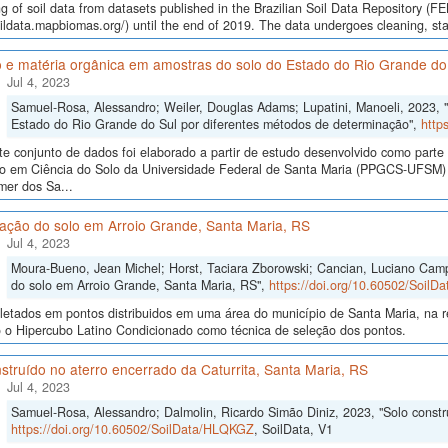
g of soil data from datasets published in the Brazilian Soil Data Repository (F
oildata.mapbiomas.org/) until the end of 2019. The data undergoes cleaning, st
 e matéria orgânica em amostras do solo do Estado do Rio Grande do
Jul 4, 2023
Samuel-Rosa, Alessandro; Weiler, Douglas Adams; Lupatini, Manoeli, 2023, 
Estado do Rio Grande do Sul por diferentes métodos de determinação",
http
te conjunto de dados foi elaborado a partir de estudo desenvolvido como part
o em Ciência do Solo da Universidade Federal de Santa Maria (PPGCS-UFSM) n
mer dos Sa...
cação do solo em Arroio Grande, Santa Maria, RS
Jul 4, 2023
Moura-Bueno, Jean Michel; Horst, Taciara Zborowski; Cancian, Luciano Campo
do solo em Arroio Grande, Santa Maria, RS",
https://doi.org/10.60502/Soil
letados em pontos distribuidos em uma área do município de Santa Maria, na r
o o Hipercubo Latino Condicionado como técnica de seleção dos pontos.
struído no aterro encerrado da Caturrita, Santa Maria, RS
Jul 4, 2023
Samuel-Rosa, Alessandro; Dalmolin, Ricardo Simão Diniz, 2023, "Solo constru
https://doi.org/10.60502/SoilData/HLQKGZ
, SoilData, V1