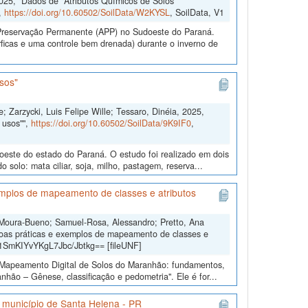
2025, "Dados de "Atributos Químicos de Solos
,
https://doi.org/10.60502/SoilData/W2KYSL
, SoilData, V1
e Preservação Permanente (APP) no Sudoeste do Paraná.
ficas e uma controle bem drenada) durante o inverno de
sos"
; Zarzycki, Luis Felipe Wille; Tessaro, Dinéia, 2025,
 usos"",
https://doi.org/10.60502/SoilData/9K9IF0
,
doeste do estado do Paraná. O estudo foi realizado em dois
solo: mata ciliar, soja, milho, pastagem, reserva...
mplos de mapeamento de classes e atributos
 Moura-Bueno; Samuel-Rosa, Alessandro; Pretto, Ana
oas práticas e exemplos de mapeamento de classes e
b1SmKIYvYKgL7Jbc/Jbtkg== [fileUNF]
o “Mapeamento Digital de Solos do Maranhão: fundamentos,
hão – Gênese, classificação e pedometria". Ele é for...
o município de Santa Helena - PR