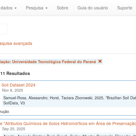
r dados
Pesquisa
Sobre
Guia do usuário
Suporte
squisa avançada
liação:
Universidade Tecnológica Federal do Paraná
f 11 Resultados
n Soil Dataset 2024
Nov 8, 2025
Samuel-Rosa, Alessandro; Horst, Taciara Zborowski, 2025, "Brazilian Soil Da
SoilData, V3
rução
e "Atributos Químicos de Solos Hidromórficos em Área de Preservaç
Sep 25, 2025