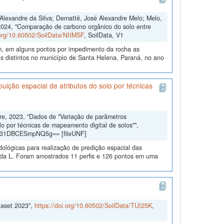
s Alexandre da Silva; Demattê, José Alexandre Melo; Melo,
2024, "Comparação de carbono orgânico do solo entre
.org/10.60502/SoilData/NIIMSF
, SoilData, V1
m, em alguns pontos por impedimento da rocha as
 distintos no município de Santa Helena, Paraná, no ano
uição espacial de atributos do solo por técnicas
dre, 2023, "Dados de "Variação de parâmetros
lo por técnicas de mapeamento digital de solos"",
gd31DBCESmpNQ5g== [fileUNF]
dológicas para realização de predição espacial das
eda L. Foram amostrados 11 perfis e 126 pontos em uma
taset 2023",
https://doi.org/10.60502/SoilData/TUI25K
,