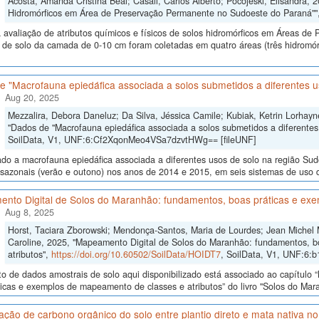
Acosta, Amanda Cristina Beal; Casali, Carlos Alberto; Pocojeski, Elisandra, 
Hidromórficos em Área de Preservação Permanente no Sudoeste do Paraná""
 avaliação de atributos químicos e físicos de solos hidromórficos em Áreas d
 de solo da camada de 0-10 cm foram coletadas em quatro áreas (três hidromór
e "Macrofauna epiedáfica associada a solos submetidos a diferentes u
Aug 20, 2025
Mezzalira, Debora Daneluz; Da Silva, Jéssica Camile; Kubiak, Ketrin Lorhayne
"Dados de "Macrofauna epiedáfica associada a solos submetidos a diferentes
SoilData, V1, UNF:6:Cf2XqonMeo4VSa7dzvtHWg== [fileUNF]
ado a macrofauna epiedáfica associada a diferentes usos de solo na região Su
sazonais (verão e outono) nos anos de 2014 e 2015, em seis sistemas de uso do 
nto Digital de Solos do Maranhão: fundamentos, boas práticas e exe
Aug 8, 2025
Horst, Taciara Zborowski; Mendonça-Santos, Maria de Lourdes; Jean Michel
Caroline, 2025, "Mapeamento Digital de Solos do Maranhão: fundamentos, b
atributos",
https://doi.org/10.60502/SoilData/HOIDT7
, SoilData, V1, UNF:6:
o de dados amostrais de solo aqui disponibilizado está associado ao capítul
icas e exemplos de mapeamento de classes e atributos” do livro "Solos do Maran
ão de carbono orgânico do solo entre plantio direto e mata nativa n