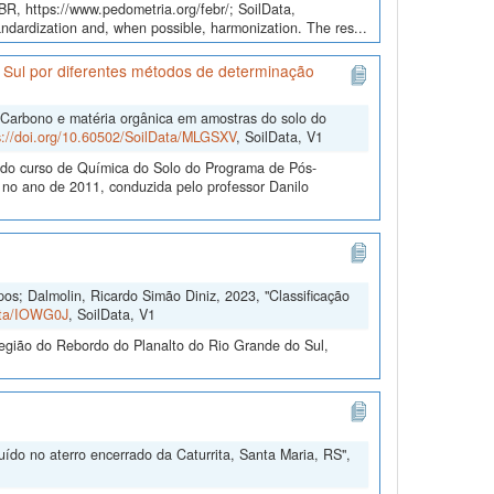
EBR, https://www.pedometria.org/febr/; SoilData,
andardization and, when possible, harmonization. The res...
 Sul por diferentes métodos de determinação
"Carbono e matéria orgânica em amostras do solo do
s://doi.org/10.60502/SoilData/MLGSXV
, SoilData, V1
e do curso de Química do Solo do Programa de Pós-
o ano de 2011, conduzida pelo professor Danilo
s; Dalmolin, Ricardo Simão Diniz, 2023, "Classificação
Data/IOWG0J
, SoilData, V1
egião do Rebordo do Planalto do Rio Grande do Sul,
ído no aterro encerrado da Caturrita, Santa Maria, RS",