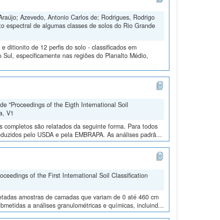
Araújo; Azevedo, Antonio Carlos de; Rodrigues, Rodrigo
to espectral de algumas classes de solos do Rio Grande
ditionito de 12 perfis do solo - classificados em
 Sul, especificamente nas regiões do Planalto Médio,
e "Proceedings of the Eigth International Soil
a, V1
os completos são relatados da seguinte forma. Para todos
roduzidos pelo USDA e pela EMBRAPA. As análises padrã...
edings of the First International Soil Classification
oletadas amostras de camadas que variam de 0 até 460 cm
metidas a análises granulométricas e químicas, incluind...