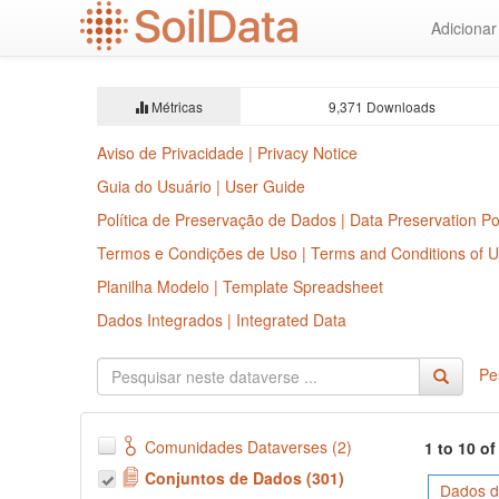
Ir
Adiciona
para
o
conteúdo
principal
Métricas
9,371 Downloads
Aviso de Privacidade | Privacy Notice
Guia do Usuário | User Guide
Política de Preservação de Dados | Data Preservation Po
Termos e Condições de Uso | Terms and Conditions of 
Planilha Modelo | Template Spreadsheet
Dados Integrados | Integrated Data
Pe
Comunidades Dataverses (2)
1 to 10 o
Conjuntos de Dados (301)
Dados d