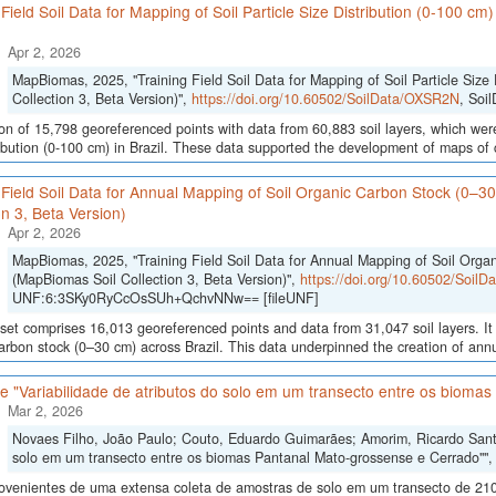
 Field Soil Data for Mapping of Soil Particle Size Distribution (0-100 cm
Apr 2, 2026
MapBiomas, 2025, "Training Field Soil Data for Mapping of Soil Particle Size 
Collection 3, Beta Version)",
https://doi.org/10.60502/SoilData/OXSR2N
, Soi
ion of 15,798 georeferenced points with data from 60,883 soil layers, which were
ribution (0-100 cm) in Brazil. These data supported the development of maps of c
 Field Soil Data for Annual Mapping of Soil Organic Carbon Stock (0–3
on 3, Beta Version)
Apr 2, 2026
MapBiomas, 2025, "Training Field Soil Data for Annual Mapping of Soil Orga
(MapBiomas Soil Collection 3, Beta Version)",
https://doi.org/10.60502/Soil
UNF:6:3SKy0RyCcOsSUh+QchvNNw== [fileUNF]
set comprises 16,013 georeferenced points and data from 31,047 soil layers. It 
arbon stock (0–30 cm) across Brazil. This data underpinned the creation of annua
 "Variabilidade de atributos do solo em um transecto entre os bioma
Mar 2, 2026
Novaes Filho, João Paulo; Couto, Eduardo Guimarães; Amorim, Ricardo Santos
solo em um transecto entre os biomas Pantanal Mato-grossense e Cerrado""
ovenientes de uma extensa coleta de amostras de solo em um transecto de 210