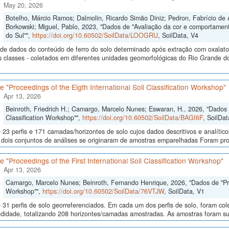
May 20, 2026
Botelho, Márcio Ramos; Dalmolin, Ricardo Simão Diniz; Pedron, Fabrício de 
Borkowski; Miguel, Pablo, 2023, "Dados de "Avaliação da cor e comportamen
do Sul"",
https://doi.org/10.60502/SoilData/LOOGRU
, SoilData, V4
de dados do conteúdo de ferro do solo determinado após extração com oxalato e 
s classes - coletados em diferentes unidades geomorfológicas do Rio Grande do
 "Proceedings of the Eigth International Soil Classification Workshop"
Apr 13, 2026
Beinroth, Friedrich H.; Camargo, Marcelo Nunes; Eswaran, H., 2026, "Dados d
Classification Workshop"",
https://doi.org/10.60502/SoilData/BAGI6F
, SoilDat
23 perfis e 171 camadas/horizontes de solo cujos dados descritivos e analític
s, dois conjuntos de análises se originaram de amostras emparelhadas Foram p
 "Proceedings of the First International Soil Classification Workshop"
Apr 13, 2026
Camargo, Marcelo Nunes; Beinroth, Fernando Henrique, 2026, "Dados de "Proce
Workshop"",
https://doi.org/10.60502/SoilData/76VTJW
, SoilData, V1
 31 perfis de solo georreferenciados. Em cada um dos perfis de solo, foram c
didade, totalizando 208 horizontes/camadas amostradas. As amostras foram sub