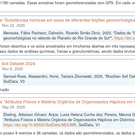
 1780 camadas. Essas amostras foram georreferenciadas com GPS. Em cada um
 "Substâncias húmicas em solos de diferentes feições geomorfológica
Nov 22, 2025
Menezes, Fábio Pacheco; Dalmolin, Ricardo Simão Diniz, 2023, "Dados de "S
geomorfológicas no rebordo do Planalto do Rio Grande do Sul"",
https://doi
 foram descritos e os solos amostrados em trincheiras abertas em três toposseq
sui dados de análises químicas, físicas e granulométricas, sendo dados brutos e
n Soil Dataset 2024
Nov 8, 2025
Samuel-Rosa, Alessandro; Horst, Taciara Zborowski, 2025, "Brazilian Soil Da
SoilData, V3
rução
 "Atributos Físicos e Matéria Orgânica de Organossolos Háplicos em D
Sep 25, 2025
Ebeling, Adierson Gilvani; Anjos, Lucia Helena Cunha dos; Pereira, Marcos 
"Atributos Físicos e Matéria Orgânica de Organossolos Háplicos em Distintos 
https://doi.org/10.60502/SoilData/ABJUMR
, SoilData, V1
o possui 8 eventos e 38 camadas, os dados são georreferenciados, os dados po