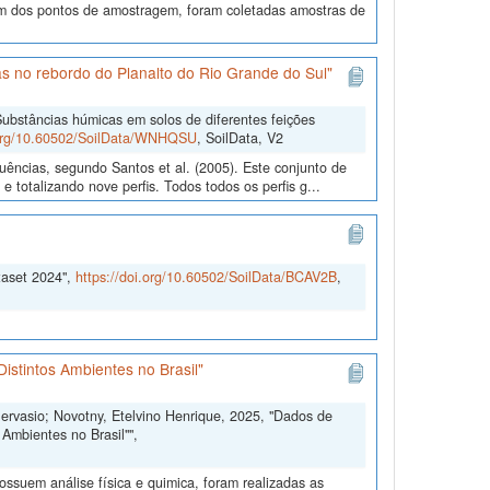
 dos pontos de amostragem, foram coletadas amostras de
s no rebordo do Planalto do Rio Grande do Sul"
ubstâncias húmicas em solos de diferentes feições
.org/10.60502/SoilData/WNHQSU
, SoilData, V2
uências, segundo Santos et al. (2005). Este conjunto de
 totalizando nove perfis. Todos todos os perfis g...
taset 2024",
https://doi.org/10.60502/SoilData/BCAV2B
,
istintos Ambientes no Brasil"
Gervasio; Novotny, Etelvino Henrique, 2025, "Dados de
Ambientes no Brasil"",
ssuem análise física e quimica, foram realizadas as