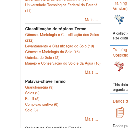
Training
Universidade Tecnológica Federal do Paraná
Version)
(11)
Mais ...
Classificação de tópicos Termo
A collect
Gênese, Morfologia e Classificação dos Solos
size dist
(232)
Levantamento e Classificação do Solo (18)
Training
Gênese e Morfologia do Solo (16)
Collecti
Química do Solo (12)
Manejo e Conservação do Solo e da Água (10)
Mais ...
Palavra-chave Termo
This data
Granulometria (9)
organic c
Solos (9)
Brasil (8)
Dados de
Complexo sortivo (6)
Solo (6)
Mais ...
Dados pr