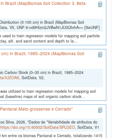
) in Brazil (MapBiomas Soil Collection 3, Beta
Distribution (0-100 cm) in Brazil (MapBiomas Soil
lData, V5, UNF:6:nd9Hlzm2JVBwN1JU3QhrhA== [fileUNF]
 used to train regression models for mapping soil particle
lay, silt, and sand content and depth to la...
0 cm) in Brazil, 1985–2024 (MapBiomas Soil
nic Carbon Stock (0–30 cm) in Brazil, 1985–2024
Data/IUZOAK
, SoilData, V2,
was utilized to train regression models for mapping soil
l (baseline) maps of soil organic carbon stock...
s Pantanal Mato-grossense e Cerrado"
 Silva, 2026, "Dados de "Variabilidade de atributos do
,
https://doi.org/10.60502/SoilData/SPLGEO
, SoilData, V1
 km entre os biomas Pantanal e Cerrado, totalizando 1415