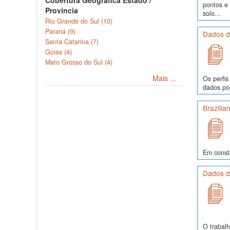
Cobertura Geográfica Estado /
pontos e
Província
solo...
Rio Grande do Sul (10)
Paraná (9)
Dados de
Santa Catarina (7)
Goiás (4)
Mato Grosso do Sul (4)
Mais ...
Os perfis
dados pos
Brazilia
Em const
Dados de
O trabalh