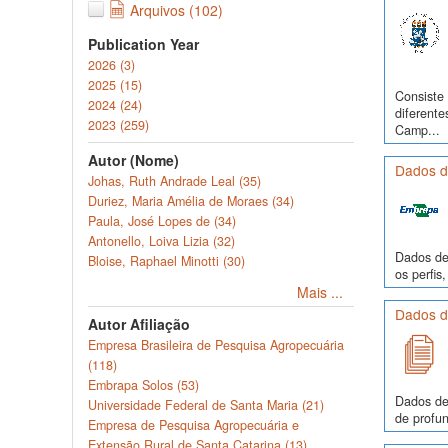
Arquivos (102)
Publication Year
2026 (3)
2025 (15)
Consiste 
2024 (24)
diferente
2023 (259)
Camp...
Autor (Nome)
Dados de
Johas, Ruth Andrade Leal (35)
Duriez, Maria Amélia de Moraes (34)
Paula, José Lopes de (34)
Antonello, Loiva Lizia (32)
Dados de 
Bloise, Raphael Minotti (30)
os perfi
Mais ...
Dados de
Autor Afiliação
Empresa Brasileira de Pesquisa Agropecuária
(118)
Embrapa Solos (53)
Dados de
Universidade Federal de Santa Maria (21)
de profun
Empresa de Pesquisa Agropecuária e
Extensão Rural de Santa Catarina (13)