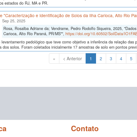
nos estados do RJ, MA e PR.
 "Caracterização e Identificação de Solos da Ilha Carioca, Alto Rio P
Sep 25, 2025
Rosa, Rosalba Adriane da; Vendrame, Pedro Rodolfo Siqueira, 2025, "Dados d
Carioca, Alto Rio Paraná, PR/MS"",
https://doi.org/10.60502/SoilData/IO1FA
levantamento pedológico que teve como objetivo a inferência da relação das p
a dos solos. Foram coletados inicialmente 17 amostras de solo em pontos previa
(Atual)
«
< Anterior
1
2
3
4
5
ca
Contato