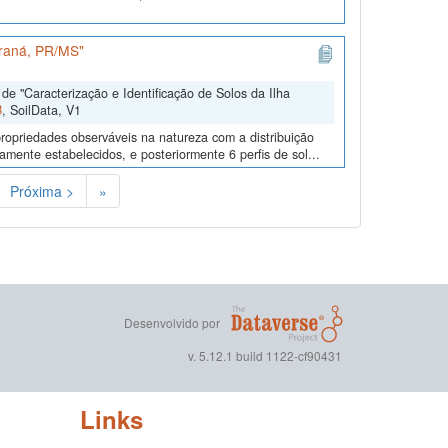
araná, PR/MS"
e "Caracterização e Identificação de Solos da Ilha
B
, SoilData, V1
ropriedades observáveis na natureza com a distribuição
mente estabelecidos, e posteriormente 6 perfis de sol...
Próxima >
»
Desenvolvido por
v. 5.12.1 build 1122-cf90431
Links