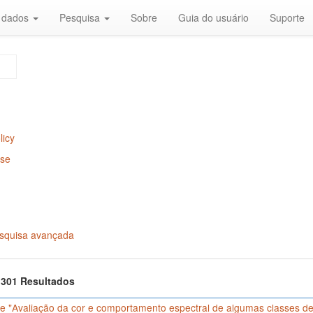
r dados
Pesquisa
Sobre
Guia do usuário
Suporte
licy
Use
squisa avançada
f 301 Resultados
e "Avaliação da cor e comportamento espectral de algumas classes de