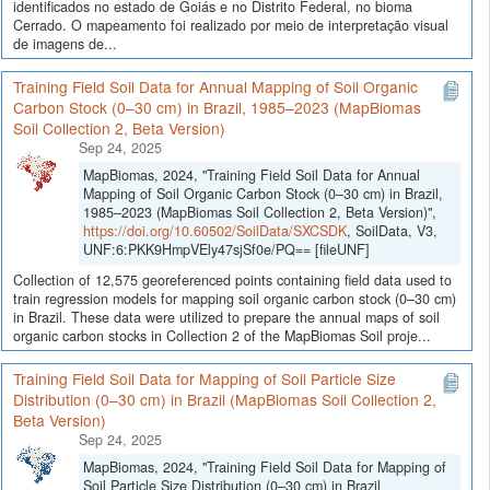
identificados no estado de Goiás e no Distrito Federal, no bioma
Cerrado. O mapeamento foi realizado por meio de interpretação visual
de imagens de...
Training Field Soil Data for Annual Mapping of Soil Organic
Carbon Stock (0–30 cm) in Brazil, 1985–2023 (MapBiomas
Soil Collection 2, Beta Version)
Sep 24, 2025
MapBiomas, 2024, "Training Field Soil Data for Annual
Mapping of Soil Organic Carbon Stock (0–30 cm) in Brazil,
1985–2023 (MapBiomas Soil Collection 2, Beta Version)",
https://doi.org/10.60502/SoilData/SXCSDK
, SoilData, V3,
UNF:6:PKK9HmpVEly47sjSf0e/PQ== [fileUNF]
Collection of 12,575 georeferenced points containing field data used to
train regression models for mapping soil organic carbon stock (0–30 cm)
in Brazil. These data were utilized to prepare the annual maps of soil
organic carbon stocks in Collection 2 of the MapBiomas Soil proje...
Training Field Soil Data for Mapping of Soil Particle Size
Distribution (0–30 cm) in Brazil (MapBiomas Soil Collection 2,
Beta Version)
Sep 24, 2025
MapBiomas, 2024, "Training Field Soil Data for Mapping of
Soil Particle Size Distribution (0–30 cm) in Brazil