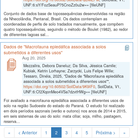
UNF:6:sY/FozSeauP75CnoZz0u2w== [fileUNF]
Conjunto de dados base de topossequências desenvolvidas na região
da Nhecolândia, Pantanal, Brasil. Os dados contemplam as
coordenadas de perfis de solo tradados manualmente, que compõem
quatro topossequências, seguindo o método de Boulet (1982), ao redor
de diferentes lagoas sal...
Dados de "Macrofauna epiedáfica associada a solos
submetidos a diferentes usos"
Aug 20, 2025
Mezzalira, Debora Daneluz; Da Silva, Jéssica Camile;
Kubiak, Ketrin Lorhayne; Zarzycki, Luis Felipe Wille;
Tessaro, Dinéia, 2025, "Dados de "Macrofauna epiedáfica
associada a solos submetidos a diferentes usos"",
https://doi.org/10.60502/SoilData/9K9IF0
, SoilData, V1,
UNF:6:Cf2XqonMeo4VSa7dzvtHWg== [fileUNF]
Foi avaliado a macrofauna epiedáfica associada a diferentes usos de
solo na região Sudoeste do estado do Paraná. O estudo foi realizado
em dois períodos sazonais (verão e outono) nos anos de 2014 e 2015,
em seis sistemas de uso do solo: mata ciliar, soja, milho, pastagem,
reserva...
(Atual)
«
< Anterior
1
2
3
4
5
Próxima >
»