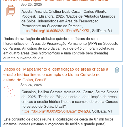
Sep 25, 2025
Acosta, Amanda Cristina Beal; Casali, Carlos Alberto;
Pocojeski, Elisandra, 2025, "Dados de "Atributos Químicos
de Solos Hidromórficos em Área de Preservação
Permanente no Sudoeste do Paraná"",
https://doi.org/10.60502/SoilData/W2KYSL
, SoilData, V1
Dados da avaliação de atributos químicos e físicos de solos
hidromórficos em Áreas de Preservação Permanente (APP) no Sudoeste
do Paraná. Amostras de solo da camada de 0-10 cm foram coletadas
em quatro áreas (três hidromórficas e uma controle bem drenada)
durante o inverno de 201...
Dados de "Mapeamento e identificação de áreas críticas à
erosão hídrica linear: o exemplo do bioma Cerrado no
estado de Goiás, Brasil"
Sep 24, 2025
Carvalho, Hellbia Samara Moreira de; Castro, Selma Simões
de, 2025, "Dados de "Mapeamento e identificação de áreas
críticas à erosão hídrica linear: o exemplo do bioma Cerrado
no estado de Goiás, Brasil"",
https://doi.org/10.60502/SoilData/12VRZG
, SoilData, V1
Este conjunto de dados reúne a localização de cerca de 67 mil focos
erosivos lineares (ravinas e voçorocas de médio e grande porte)