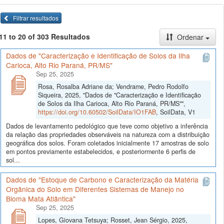
Filtrar resultados
11 to 20 of 303 Resultados
Ordenar
Dados de "Caracterização e Identificação de Solos da Ilha
Carioca, Alto Rio Paraná, PR/MS"
Sep 25, 2025
Rosa, Rosalba Adriane da; Vendrame, Pedro Rodolfo
Siqueira, 2025, "Dados de "Caracterização e Identificação
de Solos da Ilha Carioca, Alto Rio Paraná, PR/MS"",
https://doi.org/10.60502/SoilData/IO1FAB
, SoilData, V1
Dados de levantamento pedológico que teve como objetivo a inferência
da relação das propriedades observáveis na natureza com a distribuição
geográfica dos solos. Foram coletados inicialmente 17 amostras de solo
em pontos previamente estabelecidos, e posteriormente 6 perfis de
sol...
Dados de "Estoque de Carbono e Caracterização da Matéria
Orgânica do Solo em Diferentes Sistemas de Manejo no
Bioma Mata Atlântica"
Sep 25, 2025
Lopes, Giovana Tetsuya; Rosset, Jean Sérgio, 2025,