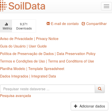
Ir
Alt
para
na
o
conteúdo
principal
E-mail de contato
Compartilhar
9,371
Métricas
Downloads
Aviso de Privacidade | Privacy Notice
Guia do Usuário | User Guide
Política de Preservação de Dados | Data Preservation Policy
Termos e Condições de Uso | Terms and Conditions of Use
Planilha Modelo | Template Spreadsheet
Dados Integrados | Integrated Data
Pesquisa avançada
Adicionar dados