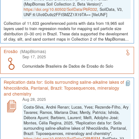
(MapBiomas Soil Collection 2, Beta Version)",
https://doi.org/10.60502/SoilData/P6R332
, SoilData, V3,
UNF:6:UIo9Du9z2FFtSMZZ1X19TA== [fileUNF]
Collection of 11,633 georeferenced points with data from 19,965 soil
layers used to train regression models for mapping soil particle size
distribution (0–30 cm) in Brazil. These data supported the development
of clay, silt, and sand content maps in Collection 2 of the MapBiomas...
Erosão
(MapBiomas)
Sep 17, 2025
Comunidade Brasileira de Dados de Erosão do Solo
Replication data for: Soils surrounding saline-alkaline lakes of
Nhecolândia, Pantanal, Brazil: Toposequences, mineralogy
and chemistry
Aug 28, 2025
Costa-Silva, André Renan; Lucas, Yves; Rezende-Filho, Ary
Tavares; Ramos, Mariana Dias; Merdy, Patricia; Ishida,
Débora Ayumi; Barbiero, Laurent; Melfi, Adolpho José;
Montes, Célia Regina, 2025, "Replication data for: Soils
surrounding saline-alkaline lakes of Nhecolândia, Pantanal,
Brazil: Toposequences, mineralogy and chemistry",
https://doi.org/10.60502/SoilData/QBMEFM
, SoilData, V1,