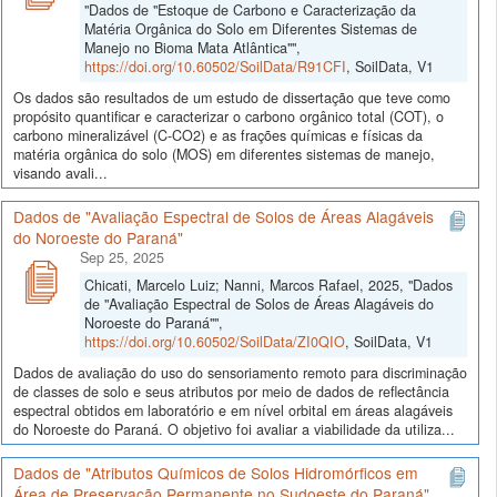
"Dados de "Estoque de Carbono e Caracterização da
Matéria Orgânica do Solo em Diferentes Sistemas de
Manejo no Bioma Mata Atlântica"",
https://doi.org/10.60502/SoilData/R91CFI
, SoilData, V1
Os dados são resultados de um estudo de dissertação que teve como
propósito quantificar e caracterizar o carbono orgânico total (COT), o
carbono mineralizável (C-CO2) e as frações químicas e físicas da
matéria orgânica do solo (MOS) em diferentes sistemas de manejo,
visando avali...
Dados de "Avaliação Espectral de Solos de Áreas Alagáveis
do Noroeste do Paraná"
Sep 25, 2025
Chicati, Marcelo Luiz; Nanni, Marcos Rafael, 2025, "Dados
de "Avaliação Espectral de Solos de Áreas Alagáveis do
Noroeste do Paraná"",
https://doi.org/10.60502/SoilData/ZI0QIO
, SoilData, V1
Dados de avaliação do uso do sensoriamento remoto para discriminação
de classes de solo e seus atributos por meio de dados de reflectância
espectral obtidos em laboratório e em nível orbital em áreas alagáveis
do Noroeste do Paraná. O objetivo foi avaliar a viabilidade da utiliza...
Dados de "Atributos Químicos de Solos Hidromórficos em
Área de Preservação Permanente no Sudoeste do Paraná"